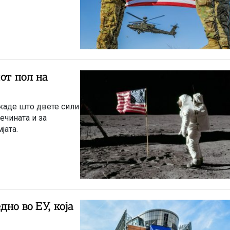
от пол на
каде што двете сили
ечината и за
јата.
но во ЕУ, која