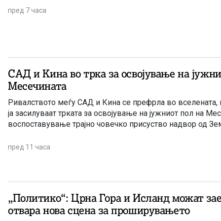
пред 7 часа
САД и Кина во трка за освојување на јужни
Месечината
Ривалството меѓу САД и Кина се префрла во вселената, 
ја засилуваат трката за освојување на јужниот пол на Мес
воспоставување трајно човечко присуство надвор од Зем
пред 11 часа
„Политико“: Црна Гора и Исланд можат заед
отвара нова сцена за проширувањето