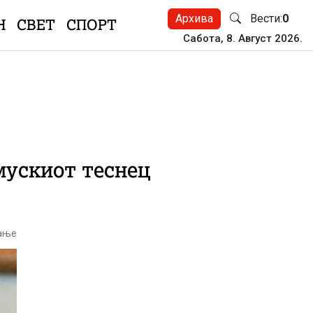
Архива
Вести:
0
Н
СВЕТ
СПОРТ
Сабота, 8. Август 2026.
мускиот теснец
тање