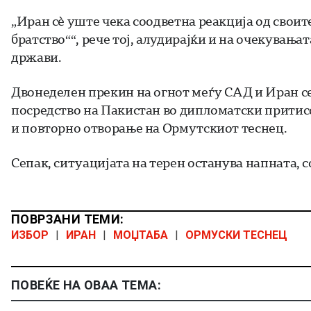
„Иран сè уште чека соодветна реакција од своит
братство““, рече тој, алудирајќи и на очекувањ
држави.
Двонеделен прекин на огнот меѓу САД и Иран сег
посредство на Пакистан во дипломатски притисо
и повторно отворање на Ормутскиот теснец.
Сепак, ситуацијата на терен останува напната, 
ПОВРЗАНИ ТЕМИ:
ИЗБОР
|
ИРАН
|
МОЏТАБА
|
ОРМУСКИ ТЕСНЕЦ
ПОВЕЌЕ НА ОВАА ТЕМА: