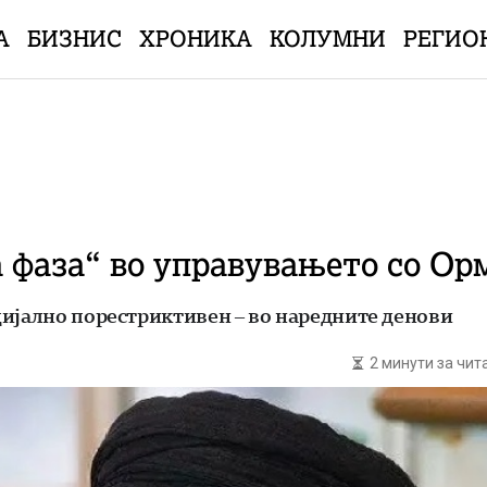
А
БИЗНИС
ХРОНИКА
КОЛУМНИ
РЕГИО
 фаза“ во управувањето со Ор
цијално порестриктивен – во наредните денови
2 минути за чи