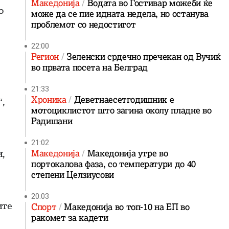
Македонија
Водата во Гостивар можеби ќе
о
може да се пие идната недела, но останува
проблемот со недостигот
22:00
Регион
Зеленски срдечно пречекан од Вучиќ
во првата посета на Белград
21:33
Хроника
Деветнаесетгодишник е
,
мотоциклистот што загина околу пладне во
Радишани
21:02
и,
Македонија
Македонија утре во
портокалова фаза, со температури до 40
степени Целзиусови
20:03
ите
Спорт
Македонија во топ-10 на ЕП во
ракомет за кадети