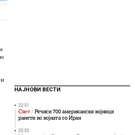
а
во
ен
НАЈНОВИ ВЕСТИ
22:51
Свет
Речиси 700 американски војници
ранети во војната со Иран
22:32