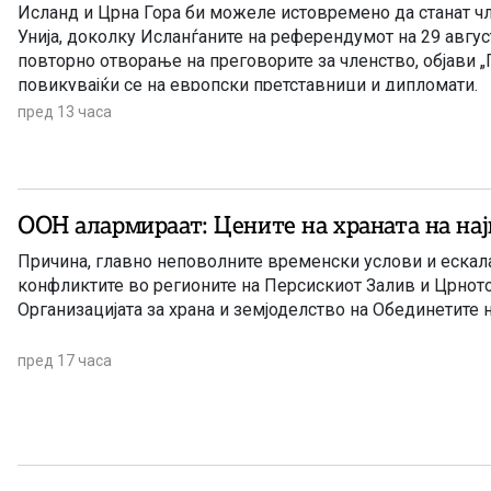
Исланд и Црна Гора би можеле истовремено да станат ч
Унија, доколку Исланѓаните на референдумот на 29 август
повторно отворање на преговорите за членство, објави „
повикувајќи се на европски претставници и дипломати.
пред 13 часа
ООН алармираат: Цените на храната на нај
Причина, главно неповолните временски услови и ескала
конфликтите во регионите на Персискиот Залив и Црнот
Организацијата за храна и земјоделство на Обединетите 
пред 17 часа