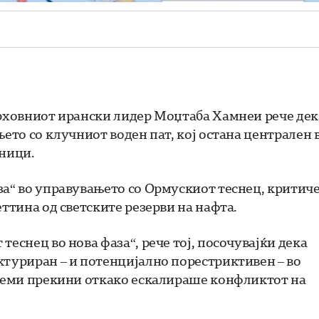
врховниот ирански лидер Моџтаба Хамнеи рече дек
њето со клучниот воден пат, кој остана централен 
зници.
за“ во управувањето со Ормускиот теснец, критич
еттина од светските резерви на нафта.
еснец во нова фаза“, рече тој, посочувајќи дека
ктуриран – и потенцијално порестриктивен – во
олеми прекини откако ескалираше конфликтот на