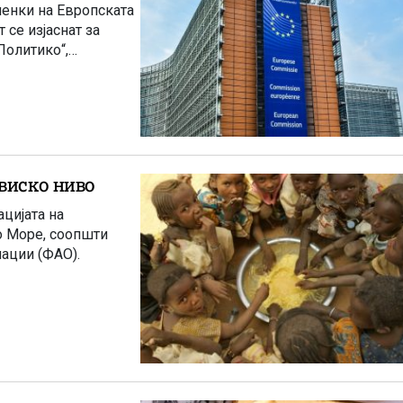
ленки на Европската
 се изјаснат за
Политико“,
виско ниво
цијата на
о Море, соопшти
нации (ФАО).