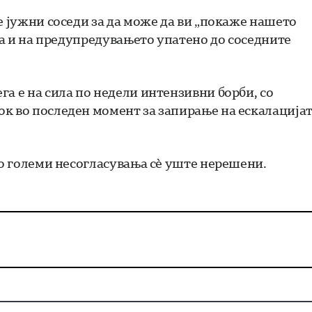
е јужни соседи за да може да ви „покаже нашето
ата и на предупредувањето упатено до соседните
а е на сила по недели интензивни борби, со
к во последен момент за запирање на ескалација
со големи несогласувања сè уште нерешени.