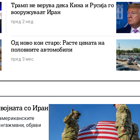
Трамп не верува дека Кина и Русија го
вооружуваат Иран
пред 2 нед.
Од ново кон старо: Расте цената на
половните автомобили
пред 3 мес.
војната со Иран
 американските
ангажмани, објави