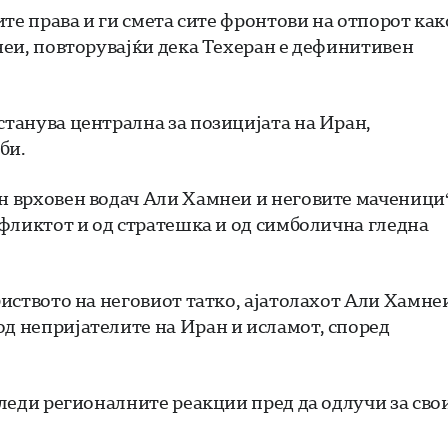
оите права и ги смета сите фронтови на отпорот как
мнеи, повторувајќи дека Техеран е дефинитивен
станува централна за позицијата на Иран,
би.
ен врховен водач Али Хамнеи и неговите маченици“
онфликтот и од стратешка и од симболична гледна
биството на неговиот татко, ајатолахот Али Хамне
од непријателите на Иран и исламот, според
 следи регионалните реакции пред да одлучи за сво