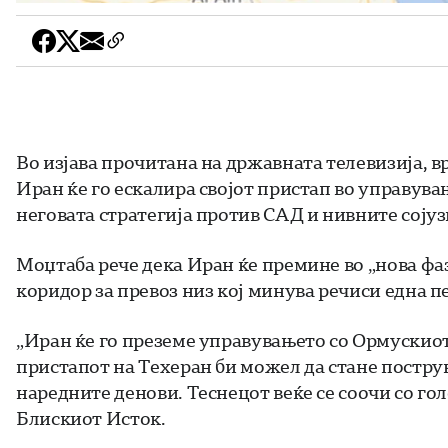
Во изјава прочитана на државната телевизија, 
Иран ќе го ескалира својот пристап во управува
неговата стратегија против САД и нивните соју
Моџтаба рече дека Иран ќе премине во „нова фа
коридор за превоз низ кој минува речиси една п
„Иран ќе го преземе управувањето со Ормускиот т
пристапот на Техеран би можел да стане постру
наредните денови. Теснецот веќе се соочи со г
Блискиот Исток.