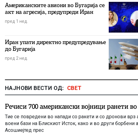
Американските авиони во Бугарија се
акт на агресија, предупреди Иран
пред 1 нед.
Иран упати директно предупредување
до Бугарија
пред 2 нед.
НАЈНОВИ ВЕСТИ ОД:
СВЕТ
Речиси 700 американски војници ранети во 
Тие се повредени во напади со ракети и со дронови врз
воени бази на Блискиот Исток, како и во други борбени 
Асошиејтед прес