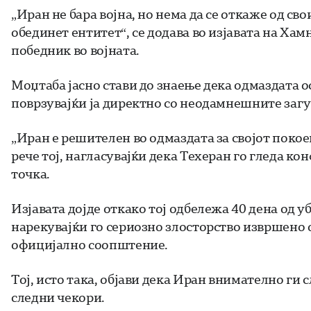
„Иран не бара војна, но нема да се откаже од св
обединет ентитет“, се додава во изјавата на Ха
победник во војната.
Моџтаба јасно стави до знаење дека одмаздата о
поврзувајќи ја директно со неодамнешните загу
„Иран е решителен во одмаздата за својот поко
рече тој, нагласувајќи дека Техеран го гледа к
точка.
Изјавата дојде откако тој одбележа 40 дена од у
нарекувајќи го сериозно злосторство извршено 
официјално соопштение.
Тој, исто така, објави дека Иран внимателно ги
следни чекори.