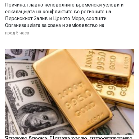
Причина, главно неповолните временски услови и
ескалацијата на конфликтите во регионите на
Персискиот Залив и Црното Море, соопшти
Организацијата за храна и земјоделство на
Обединетите нации (ФАО).
пред 5 часа
Златото блеска: Цената расте, инвеститорите