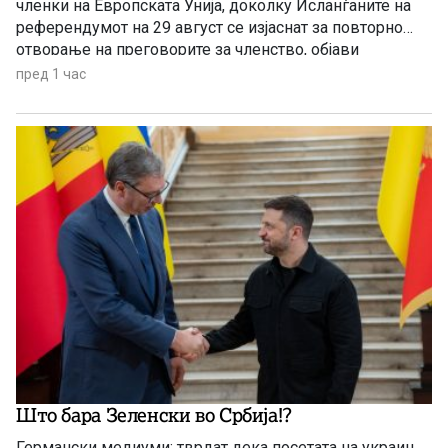
членки на Европската Унија, доколку Исланѓаните на
референдумот на 29 август се изјаснат за повторно
отворање на преговорите за членство, објави
„Политико“, повикувајќи се на европски претставници
пред 1 час
и дипломати.
Што бара Зеленски во Србија!?
Германски медиуми: тврдат дека посетата на украин