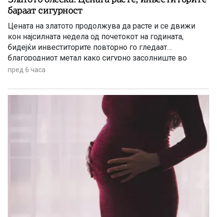
бараат сигурност
Цената на златото продолжува да расте и се движи
кон најсилната недела од почетокот на годината,
бидејќи инвеститорите повторно го гледаат
благородниот метал како сигурно засолниште во
услови на глобална економска неизвесност.
пред 6 часа