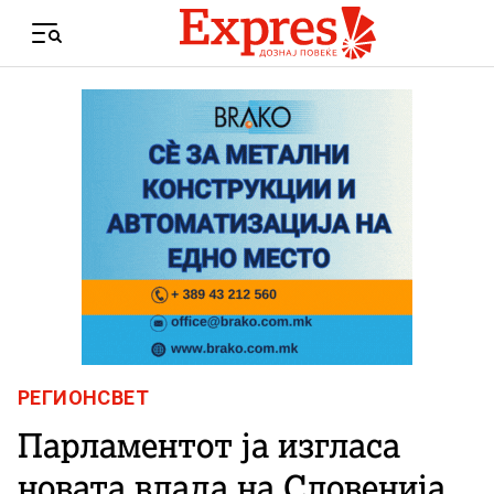
Skip to content
Menu
РЕГИОН
СВЕТ
Парламентот ја изгласа
новата влада на Словенија,