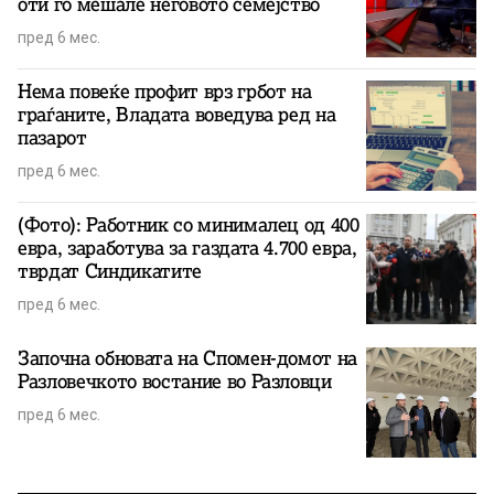
оти го мешале неговото семејство
пред 6 мес.
Нема повеќе профит врз грбот на
граѓаните, Владата воведува ред на
пазарот
пред 6 мес.
(Фото): Работник со минималец од 400
евра, заработува за газдата 4.700 евра,
тврдат Синдикатите
пред 6 мес.
Започна обновата на Спомен-домот на
Разловечкото востание во Разловци
пред 6 мес.