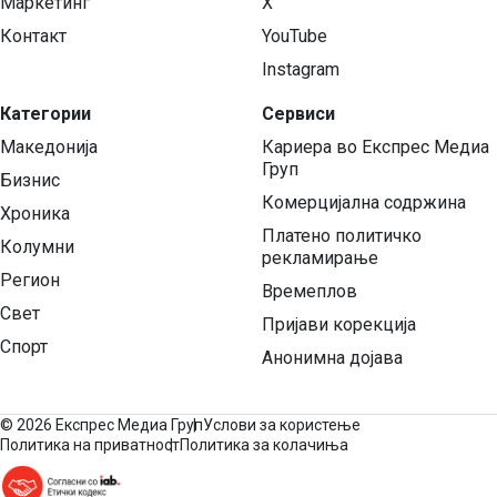
Маркетинг
X
Контакт
YouTube
Instagram
Категории
Сервиси
Македонија
Кариера во Експрес Медиа
Груп
Бизнис
Комерцијална содржина
Хроника
Платено политичко
Колумни
рекламирање
Регион
Времеплов
Свет
Пријави корекција
Спорт
Анонимна дојава
©
2026 Експрес Медиа Груп
Услови за користење
Политика на приватност
Политика за колачиња