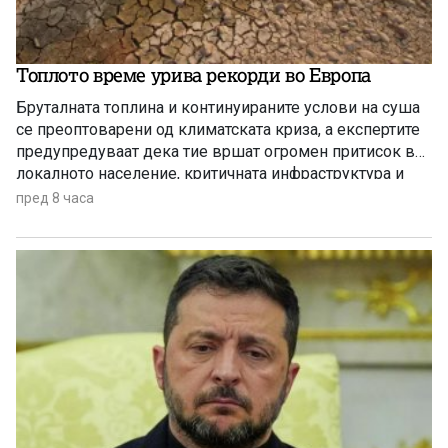
Топлото време урива рекорди во Европа
Бруталната топлина и континуираните услови на суша
се преоптоварени од климатската криза, а експертите
предупредуваат дека тие вршат огромен притисок врз
локалното население, критичната инфраструктура и
дивиот свет низ целиот регион.
пред 8 часа