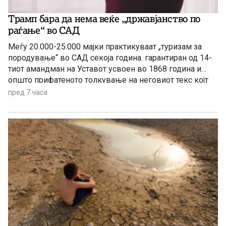
Трамп бара да нема веќе „државјанство по
раѓање“ во САД
Меѓу 20.000-25.000 мајки практикуваат „туризам за
породување“ во САД секоја година. гарантиран од 14-
тиот амандман на Уставот усвоен во 1868 година и
општо прифатеното толкување на неговиот текс којт
гарантира државјанство на речиси секој роден во САД
пред 7 часа