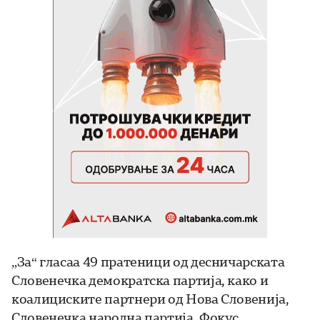
„За“ гласаа 49 пратеници од десничарската
Словенечка демократска партија, како и
коалициските партнери од Нова Словенија,
Словенечка народна партија, Фокус,