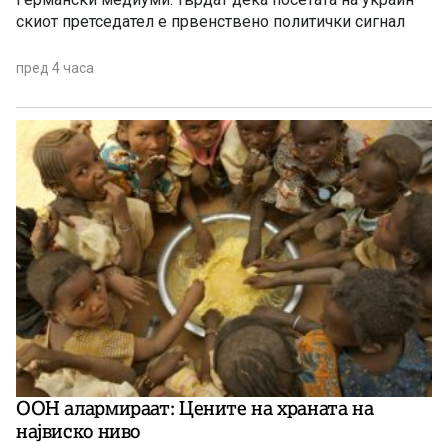
скиот претседател е првенствено политички сигнал
пред 4 часа
ООН алармираат: Цените на храната на
највиско ниво