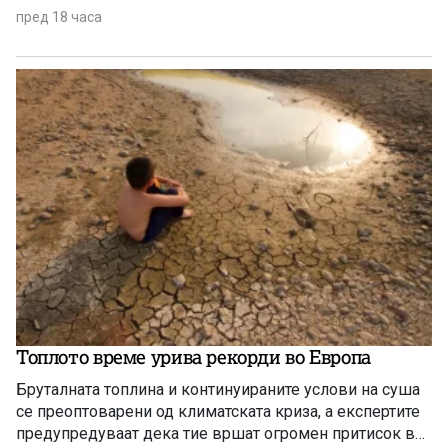
гарантира државјанство на речиси секој роден во САД
пред 18 часа
Топлото време урива рекорди во Европа
Бруталната топлина и континуираните услови на суша
се преоптоварени од климатската криза, а експертите
предупредуваат дека тие вршат огромен притисок врз