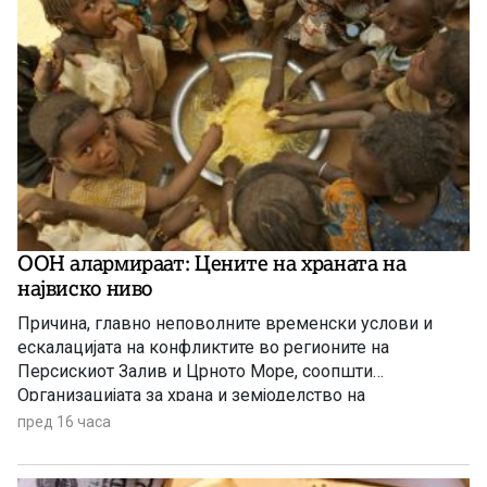
ООН алармираат: Цените на храната на
највиско ниво
Причина, главно неповолните временски услови и
ескалацијата на конфликтите во регионите на
Персискиот Залив и Црното Море, соопшти
Организацијата за храна и земјоделство на
Обединетите нации (ФАО).
пред 16 часа