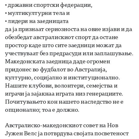
• државни спортски федерации,
• мултикултурни тела и
• лидери на заедницата
да ја признаат сериозноста на овие изјави и да
обезбедат австралискиот спорт да остане
простор каде што сите заедници можат да
учествуваат без предрасуди или заплашување.
Македонската заедница даде огромен
придонес во фудбалот во Австралија,
културно, социјално и институционално.
Нашите клубови, волонтери, семејства и
играчи ја зајакнаа играта низ генерациите.
Почитувањето кон нашето наследство не е
опционално; тоа е должно.
Австралиско-македонскиот совет на Нов
Јужен Велс ја потврдува својата посветеност