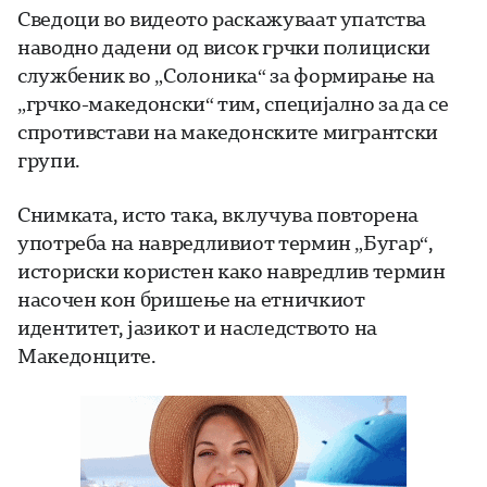
Сведоци во видеото раскажуваат упатства
наводно дадени од висок грчки полициски
службеник во „Солоника“ за формирање на
„грчко-македонски“ тим, специјално за да се
спротивстави на македонските мигрантски
групи.
Снимката, исто така, вклучува повторена
употреба на навредливиот термин „Бугар“,
историски користен како навредлив термин
насочен кон бришење на етничкиот
идентитет, јазикот и наследството на
Македонците.