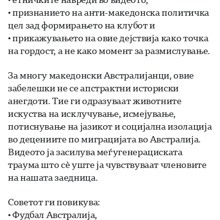
• признанието на анти-македонска политичка
цел зад формирањето на клубот и
• прикажувањето на овие дејствија како точка
на гордост, а не како момент за размислување.
За многу македонски Австралијанци, овие
забелешки не се апстрактни историски
анегдоти. Тие ги одразуваат животните
искуства на исклучување, исмејување,
потиснување на јазикот и социјална изолација
во децениите по миграцијата во Австралија.
Видеото ја засилува меѓугенерациската
траума што сè уште ја чувствуваат членовите
на нашата заедница.
Советот ги повикува:
• Фудбал Австралија,