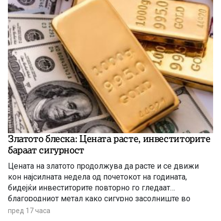
Златото блеска: Цената расте, инвеститорите
бараат сигурност
Цената на златото продолжува да расте и се движи
кон најсилната недела од почетокот на годината,
бидејќи инвеститорите повторно го гледаат
благородниот метал како сигурно засолниште во
услови на глобална економска неизвесност.
пред 17 часа