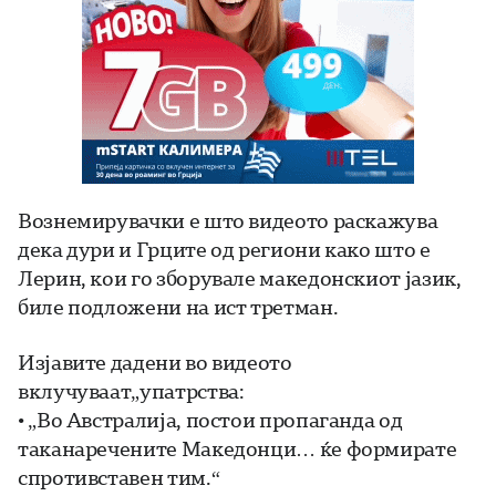
Вознемирувачки е што видеото раскажува
дека дури и Грците од региони како што е
Лерин, кои го зборувале македонскиот јазик,
биле подложени на ист третман.
Изјавите дадени во видеото
вклучуваат„упатрства:
• „Во Австралија, постои пропаганда од
таканаречените Македонци… ќе формирате
спротивставен тим.“