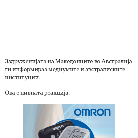
З
здруженијата на Македонците во Австралија
ги информираа медиумите и австралиските
институции.
Ова е нивната реакција: