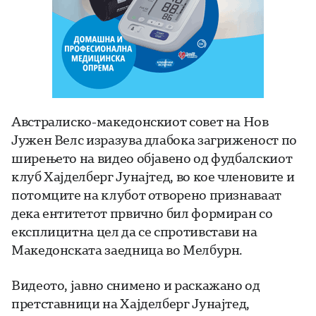
Австралиско-македонскиот совет на Нов
Јужен Велс изразува длабока загриженост по
ширењето на видео објавено од фудбалскиот
клуб Хајделберг Јунајтед, во кое членовите и
потомците на клубот отворено признаваат
дека ентитетот првично бил формиран со
експлицитна цел да се спротивстави на
Македонската заедница во Мелбурн.
Видеото, јавно снимено и раскажано од
претставници на Хајделберг Јунајтед,