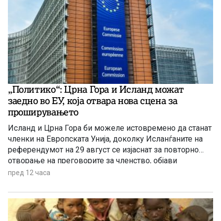
„Политико“: Црна Гора и Исланд можат
заедно во ЕУ, која отвара нова сцена за
проширувањето
Исланд и Црна Гора би можеле истовремено да станат
членки на Европската Унија, доколку Исланѓаните на
референдумот на 29 август се изјаснат за повторно
отворање на преговорите за членство, објави
„Политико“, повикувајќи се на европски претставници
пред 12 часа
и дипломати.