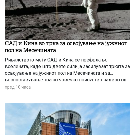
САД и Кина во трка за освојување на јужниот
пол на Месечината
Ривалството меѓу САД и Кина се префрла во
вселената, каде што двете сили ја засилуваат трката за
освојување на јужниот пол на Месечината и за
воспоставување трајно човечко присуство надвор од
Земјата.
пред 10 часа