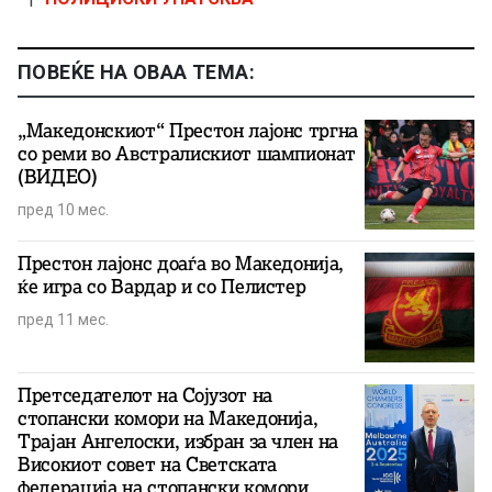
ПОВЕЌЕ НА ОВАА ТЕМА:
„Македонскиот“ Престон лајонс тргна
со реми во Австралискиот шампионат
(ВИДЕО)
пред 10 мес.
Престон лајонс доаѓа во Македонија,
ќе игра со Вардар и со Пелистер
пред 11 мес.
Претседателот на Сојузот на
стопански комори на Македонија,
Трајан Ангелоски, избран за член на
Високиот совет на Светската
федерација на стопански комори