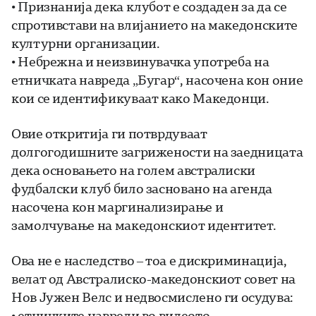
• Признанија дека клубот е создаден за да се
спротивстави на влијанието на македонските
културни организации.
• Небрежна и неизвинувачка употреба на
етничката навреда „Бугар“, насочена кон оние
кои се идентификуваат како Македонци.
Овие откритија ги потврдуваат
долгогодишните загрижености на заедницата
дека основањето на голем австралиски
фудбалски клуб било засновано на агенда
насочена кон маргинализирање и
замолчување на македонскиот идентитет.
Ова не е наследство – тоа е дискриминација,
велат од Австралиско-македонскиот совет на
Нов Јужен Велс и недвосмислено ги осудува:
• етничките навреди во видеото,