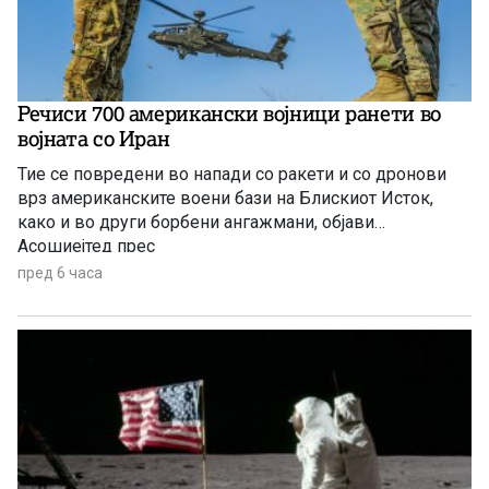
Речиси 700 американски војници ранети во
војната со Иран
Тие се повредени во напади со ракети и со дронови
врз американските воени бази на Блискиот Исток,
како и во други борбени ангажмани, објави
Асошиејтед прес
пред 6 часа