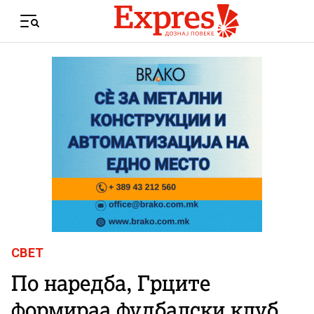
Skip to content
Menu
СВЕТ
По наредба, Грците
формираа фудбалски клуб