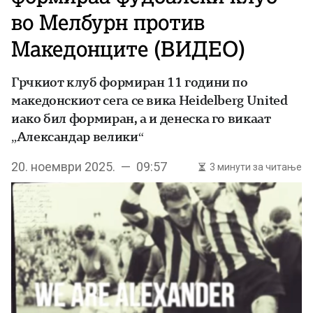
во Мелбурн против
Македонците (ВИДЕО)
Грчкиот клуб формиран 11 години по
македонскиот сега се вика Heidelberg United
иако бил формиран, а и денеска го викаат
„Александар велики“
20. ноември 2025. — 09:57
3 минути за читање