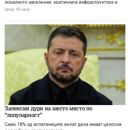
локалното население, критичната инфраструктура и
дивиот свет низ целиот регион.
пред 18 часа
Заленски дури на шесто место по
“популарност”
Само 18% од испитаниците велат дека имаат целосна