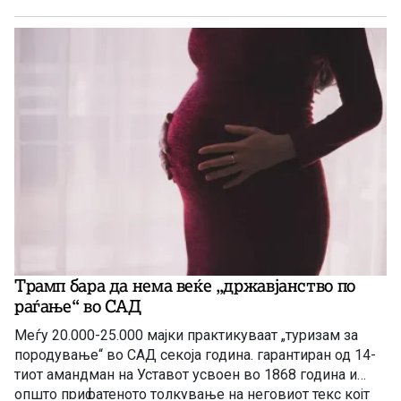
Трамп бара да нема веќе „државјанство по
раѓање“ во САД
Меѓу 20.000-25.000 мајки практикуваат „туризам за
породување“ во САД секоја година. гарантиран од 14-
тиот амандман на Уставот усвоен во 1868 година и
општо прифатеното толкување на неговиот текс којт