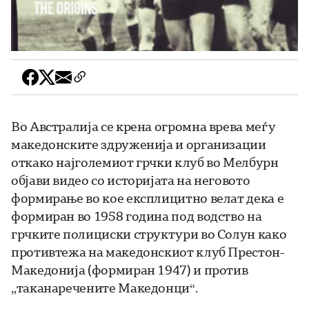
Во Австралија се крена огромна врева меѓу
македонските здруженија и организации
откако најголемиот грчки клуб во Мелбурн
објави видео со историјата на неговото
формирање во кое експлицитно велат дека е
формиран во 1958 година под водство на
грчките полициски структури во Солун како
противтежа на македонскиот клуб Престон-
Македонија (формиран 1947) и против
„таканаречените Македонци“.