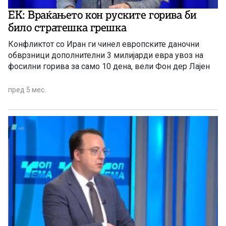
ЕК: Враќањето кон руските горива би
било стратешка грешка
Конфликтот со Иран ги чинел европските даночни
обврзници дополнителни 3 милијарди евра увоз на
фосилни горива за само 10 дена, вели Фон дер Лајен
пред 5 мес.