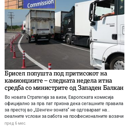
Брисел попушта под притисокот на
камионџиите – следната недела итна
средба со министрите од Западен Балкан
Во новата Стратегија за визи, Европската комисија
официјално за прв пат призна дека сегашните правила
за престој во „Шенген-зоната“ не одговараат на
реалните услови за работа на професионалните возачи
на камиони од трети земји и најави воведување
пред 6 мес.
посебни решенија што би можеле да го решат