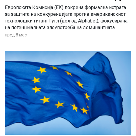
Европската Комисија (ЕК) покрена формална истрага
за заштита на конкуренцијата против американскиот
технолошки гигант Гугл (дел од Alphabet), фокусирана
на потенцијалната злоупотреба на доминантната
позиција на пазарот преку користење на онлајн
пред 8 мес.
содржини за тренирање и генерирање резултати од
вештачка интелигенција (ВИ).