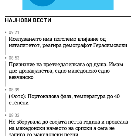
НАЈНОВИ ВЕСТИ
09:21
Иселувањето има поголемо влијание од
наталитетот, реагира демографот Герасимовски
08:53
Признание на претседателката од душа: Имам
две државјанства, едно македонско едно
вевчанско
08:39
(Фото): Портокалова фаза, температура до 40
степени
08:33
Не зборувала до својата петта година и пропеала
на македонски наместо на српски а сега не
запира со македонски песни