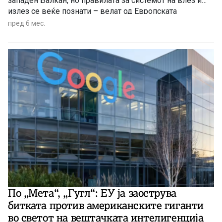
западен Балкан, но правилата за системот на влез и
излез се веќе познати – велат од Европската
Комисија.
пред 6 мес.
По „Мета“, „Гугл“: ЕУ ја заострува
битката против американските гиганти
во светот на вештачката интелигенција