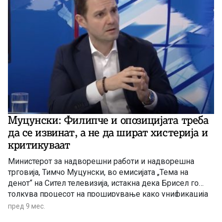
Муцунски: Филипче и опозицијата треба
да се извинат, а не да шират хистерија и
критикуваат
Министерот за надворешни работи и надворешна
трговија, Тимчо Муцунски, во емисијата „Тема на
денот“ на Сител телевизија, истакна дека Брисел го
толкува процесот на проширување како унификација
на Европа со економско, но пред сè безбедносно
пред 9 мес.
значење за ЕУ, во услови на сложен геополитички