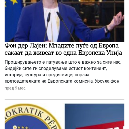
Фон дер Лајен: Младите луѓе од Европа
сакаат да живеат во една Европска Унија
Проширувањето е патување што е важно за сите нас,
бидејќи сите ги споделуваме истиот континент,
историја, култура и предизвици, порача
претседателката на Европската комисија, Урсула фон
дер Лајен во видео обраќање на „Форумот за
пред 9 мес.
проширување на ЕУ 2025: Заокружување на Унијата,
обезбедување на нашата иднина“ што се одржува
денеска во Брисел.