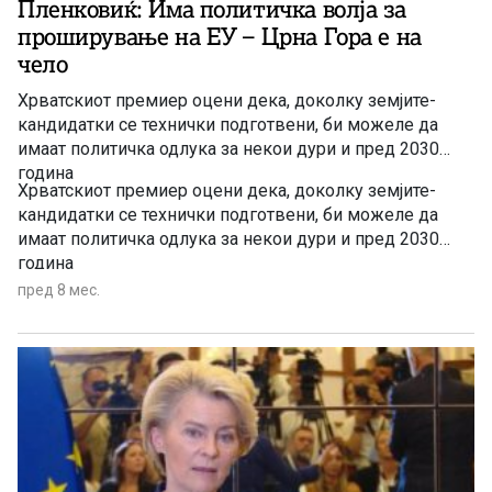
Пленковиќ: Има политичка волја за
проширување на ЕУ – Црна Гора е на
чело
Хрватскиот премиер оцени дека, доколку земјите-
кандидатки се технички подготвени, би можеле да
имаат политичка одлука за некои дури и пред 2030
година
Хрватскиот премиер оцени дека, доколку земјите-
кандидатки се технички подготвени, би можеле да
имаат политичка одлука за некои дури и пред 2030
година
пред 8 мес.