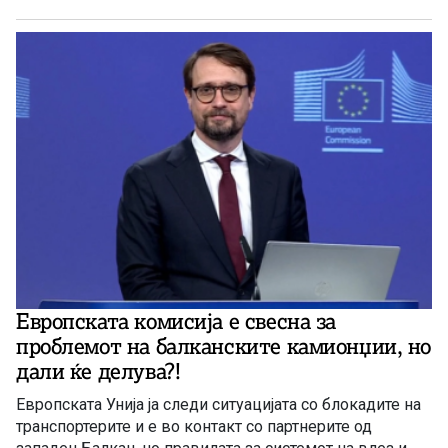
долгогодишниот проблем на возачите на камиони.
Европската комисија е свесна за
проблемот на балканските камионџии, но
дали ќе делува?!
Европската Унија ја следи ситуацијата со блокадите на
транспортерите и е во контакт со партнерите од