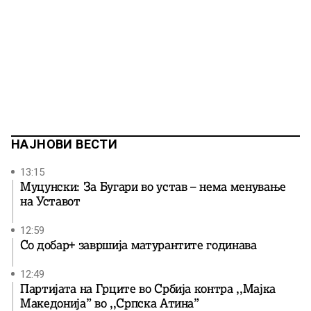
НАЈНОВИ ВЕСТИ
13:15
Муцунски: За Бугари во устав – нема менување
на Уставот
12:59
Со добар+ завршија матурантите годинава
12:49
Партијата на Грците во Србија контра ,,Мајка
Македонија” во ,,Српска Атина”