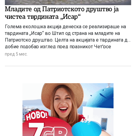
Младите од Патриотското друштво ја
чистеа тврдината „Исар“
Голема еколошка акција денеска се реализираше на
тврдината „Исар“ во Штип од страна на младите на
Патриотско друштво. Целта на акцијата е тврдината да
добие подобар изглед пред празникот Чет’рсе
пред 5 мес.