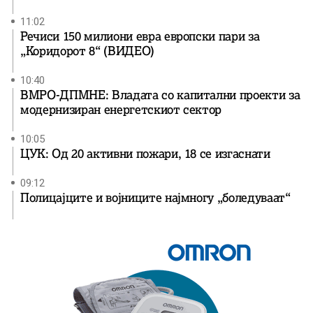
11:02
Речиси 150 милиони евра европски пари за
„Коридорот 8“ (ВИДЕО)
10:40
ВМРО-ДПМНЕ: Владата со капитални проекти за
модернизиран енергетскиот сектор
10:05
ЦУК: Од 20 активни пожари, 18 се изгаснати
09:12
Полицајците и војниците најмногу „боледуваат“