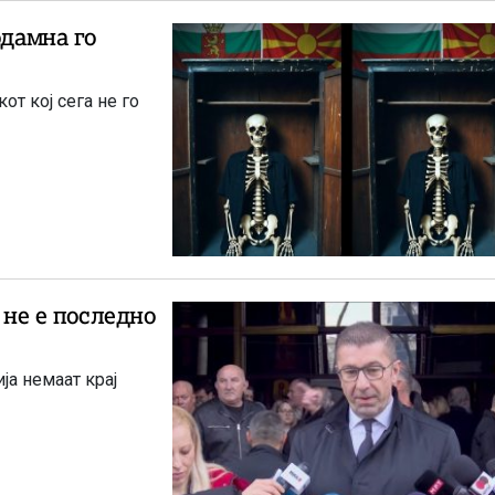
одамна го
от кој сега не го
 не е последно
ја немаат крај