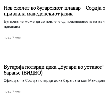
Нов скелет во бугарскиот плакар – Софија 
признала македонскиот јазик
Бугарија не може да се повлече од признавањето на јазик
признава
пред 7 мес.
Бугарија потврди дека ,,Бугари во уставот”
барање (ВИДЕО)
Официјална Софија потврди дека барањата кон Македони
пред 7 мес.