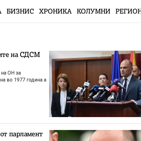
А
БИЗНИС
ХРОНИКА
КОЛУМНИ
РЕГИО
дите на СДСМ
 на ОН за
на во 1977 година а
иот парламент