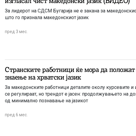
изгласал чист македонски јазик (ВИДЕО)
За лидерот на СДСМ Бугарија не е закана за македонскио
што го признала македонскиот јазик
пред 3 мес.
Странските работници ќе мора да положат
знаење на хрватски јазик
За македонските работници деталите околу курсевите и 
се регулираат, но трендот е јасен: продолжувањето на д
од минимално познавање на јазикот
пред 6 мес.