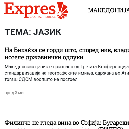
Skip to content
МАКЕДОНИЈ
ТЕМА: ЈАЗИК
На Бихаќка се горди што, според нив, вла
носеле државнички одлуки
Македонскиот јазик е признаен од Третата Конференција
стандардизација на географските имиња, одржана во Ати
тогаш СДСМ воопшто не постоел
пред 3 мес.
Филипче не гледа вина во Софија: Бугарск