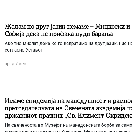
Жалам но друг јазик немаме – Мицкоски и 
Софија дека не прифаќа луди барања
Ако тие мислат дека ќе го испратиме на друг јазик, ние 
согласно Уставот
пред 7 мес.
Имаме епидемија на малодушност и рамно
претседателката на Свечената академија п
државниот празник „Св. Климент Охридск
На свеченоста во Музејот на македонската борба за самос
присуствуваа премиерот Христијан Мицкоски, поглаварот