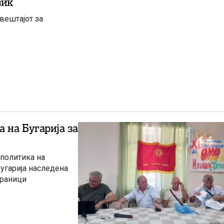
зик
вештајот за
 на Бугарија за
 политика на
угарија наследена
граници