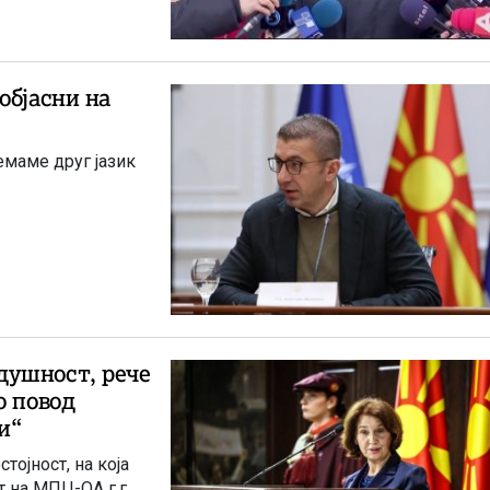
објасни на
немаме друг јазик
душност, рече
о повод
и“
тојност, на која
 на МПЦ-ОА г.г.