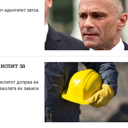
т идентитет затоа
 испит за
испитот допрва ќе
озволата ќе зависи