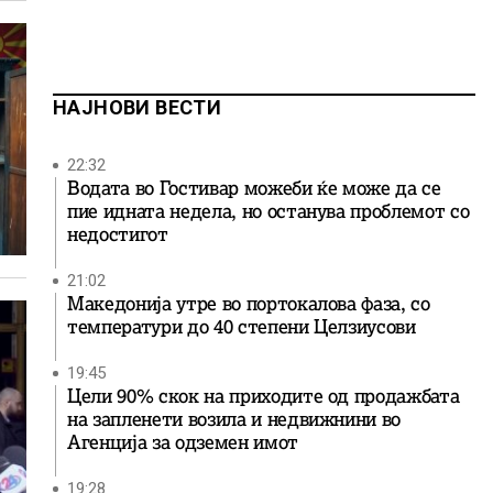
НАЈНОВИ ВЕСТИ
22:32
Водата во Гостивар можеби ќе може да се
пие идната недела, но останува проблемот со
недостигот
21:02
Македонија утре во портокалова фаза, со
температури до 40 степени Целзиусови
19:45
Цели 90% скок на приходите од продажбата
на запленети возила и недвижнини во
Агенција за одземен имот
19:28