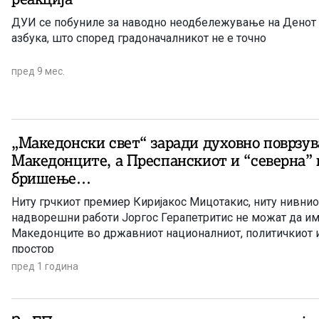
„Една ситуација и едно лично становиште“ Конески ќе ис
ДУИ се побуниле за наводно неодбележување на Денот 
однос на бугарските раководители спрема нашиот јазик 
азбука, што според градоначалникот не е точно
корења во теоријата на великобугаризмот. Можеше ли 
нашиот јазик да биде појава случајна, дури измислена? С
пред 9 мес.
можеше. Но, македонскиот јазик, и покрај сите викотници
каде и да идат тие, постои, се развива и станува јазик на
литература, станува јазик, на кој што културните придоб
му се присвојуваат на еден народ, досега потиснат во мр
„Македонски свет“ заради духовно поврзу
Добро кажува арапската пословица: ‘Пците лаат, карвано
Македонците, а Преспанскиот и “северна” к
бришење…
Ниту грчкиот премиер Киријакос Мицотакис, ниту нивнио
надворешни работи Јоргос Герапетритис не можат да им
Македонците во државниот националниот, политичкиот 
простор
пред 1 година