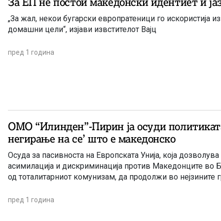
За ЕП не постои македонски идентиет и ја
„За жал, некои бугарски европратеници го искористија из
домашни цели“, изјави извстителот Вајц
пред 1 година
ОМО “Илинден”-Пирин ја осуди политиката
негирање на се’ што е македонско
Осуда за пасивноста на Европската Унија, која дозволува
асимилација и дискриминација против Македонците во Б
од тоталитарниот комунизам, да продолжи во нејзините 
пред 1 година