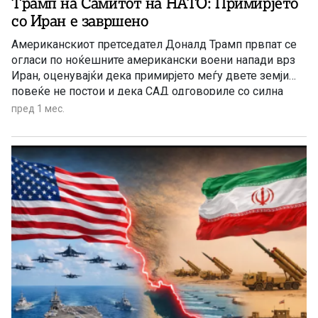
Трамп на Самитот на НАТО: Примирјето
со Иран е завршено
Американскиот претседател Доналд Трамп првпат се
огласи по ноќешните американски воени напади врз
Иран, оценувајќи дека примирјето меѓу двете земји
повеќе не постои и дека САД одговориле со силна
воена акција.
пред 1 мес.