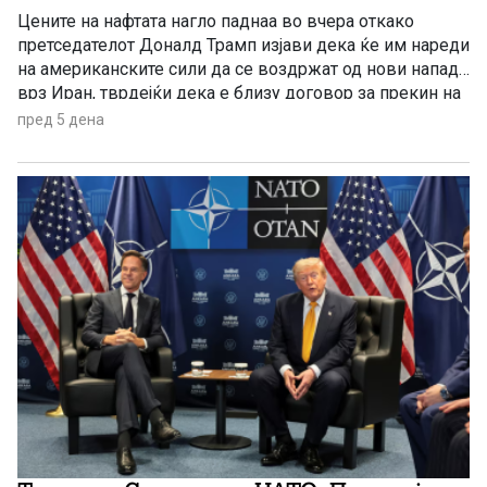
Цените на нафтата нагло паднаа во вчера откако
претседателот Доналд Трамп изјави дека ќе им нареди
на американските сили да се воздржат од нови напади
врз Иран, тврдејќи дека е близу договор за прекин на
борбите на Блискиот Исток.
пред 5 дена