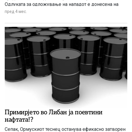
Одлуката за одложување на нападот е донесена на
барање на пакистанските власти, во исчекување на
пред 4 мес.
единствен предлог од иранското раководство за траен
крај на конфликтот.
Примирјето во Либан ја поевтини
нафтата!?
Сепак, Ормускиот теснец останува ефикасно затворен