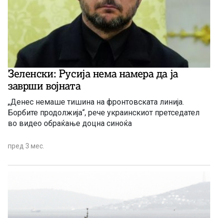
Зеленски: Русија нема намера да ја
заврши војната
„Денес немаше тишина на фронтовската линија.
Борбите продолжија“, рече украинскиот претседател
во видео обраќање доцна синоќа
пред 3 мес.