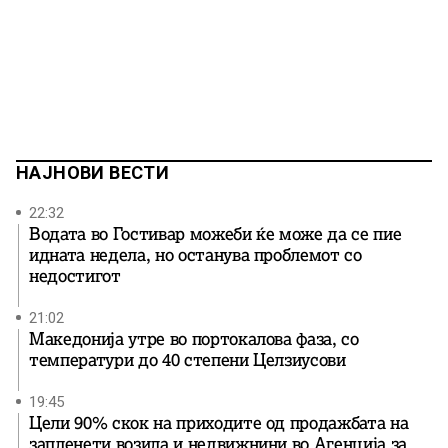
НАЈНОВИ ВЕСТИ
22:32
Водата во Гостивар можеби ќе може да се пие
идната недела, но останува проблемот со
недостигот
21:02
Македонија утре во портокалова фаза, со
температури до 40 степени Целзиусови
19:45
Цели 90% скок на приходите од продажбата на
запленети возила и недвижнини во Агенција за