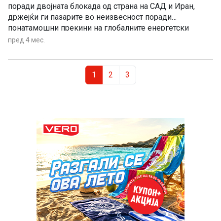
поради двојната блокада од страна на САД и Иран,
држејќи ги пазарите во неизвесност поради
понатамошни прекини на глобалните енергетски
текови
пред 4 мес.
Page navigation
Current Page
Page
Page
1
2
3