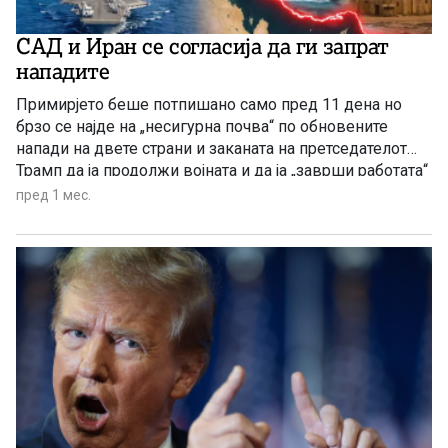
САД и Иран се согласија да ги запрат
нападите
Примирјето беше потпишано само пред 11 дена но
брзо се најде на „несигурна почва“ по обновените
напади на двете страни и заканата на претседателот
Трамп да ја продолжи војната и да ја „заврши работата“
пред 1 мес.