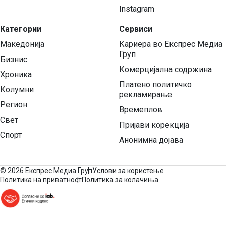
Instagram
Категории
Сервиси
Македонија
Кариера во Експрес Медиа
Груп
Бизнис
Комерцијална содржина
Хроника
Платено политичко
Колумни
рекламирање
Регион
Времеплов
Свет
Пријави корекција
Спорт
Анонимна дојава
©
2026 Експрес Медиа Груп
Услови за користење
Политика на приватност
Политика за колачиња