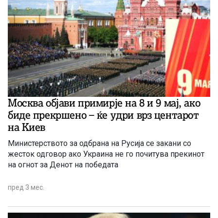
Москва објави примирје на 8 и 9 мај, ако
биде прекршено – ќе удри врз центарот
на Киев
Министерството за одбрана на Русија се закани со
жесток одговор ако Украина не го почитува прекинот
на огнот за Денот на победата
пред 3 мес.