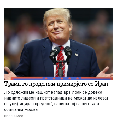
Трамп го продолжи примирјето со Иран
„Го одложивме нашиот напад врз Иран сè додека
нивните лидери и претставници не можат да излезат
со унифициран предлог“, напиша тој на неговата
социјална мрежа
пред 4 мес.