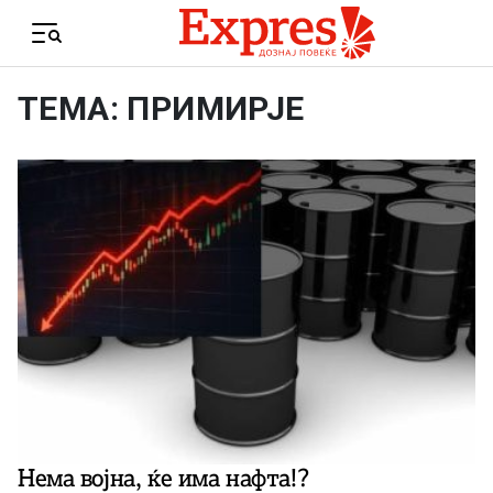
Skip to content
Menu
ТЕМА: ПРИМИРЈЕ
Нема војна, ќе има нафта!?