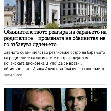
Обвинителството реагира на барањето на
родителите – промената на обвинител не
го забавува судењето
Јавното обвинителство реагираше остро на барањето
на родителите на загинатите во трагедијата во
кочанската дискотека „Пулс“ да се врати
обвинителката Ивана Алексова Трајчева на предметот
против обвинетите полицајци.
пред 4 мес.