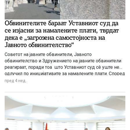
Обвинителите бараат Уставниот суд да
се изјасни за намалените плати, тврдат
дека е „загрозена самостојноста на
Јавното обвинителство“
Советот на јавните обвинители, Јавното
обвинителство и Здружението на јавните обвинители
реагираат, поради тоа што Уставниот суд сè уште не
одлучил по иницијативите за намалените плати. Според
нив, „ваквата состојба создава нееднаков третман
пред 4 нед.
меѓу обвинителите и судиите и ја загрозува
самостојноста на Обвинителството“.