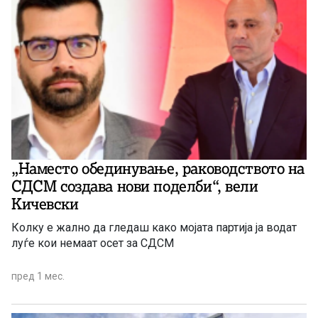
„Наместо обединување, раководството на
СДСМ создава нови поделби“, вели
Кичевски
Колку е жално да гледаш како мојата партија ја водат
луѓе кои немаат осет за СДСМ
пред 1 мес.