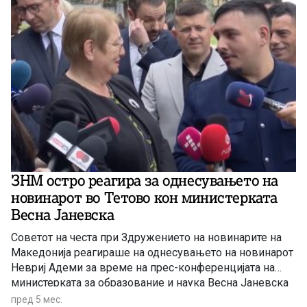
ЗНМ остро реагира за однесувањето на
новинарот во Тетово кон министерката
Весна Јаневска
Советот на честа при Здружението на новинарите на
Македонија реагираше на однесувањето на новинарот
Невриј Адеми за време на прес-конференцијата на
министерката за образование и наука Весна Јаневска
во Тетово. Од ЗНМ потенцираат дека правото на
пред 5 мес.