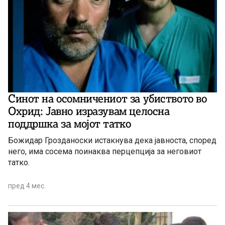
Синот на осомничениот за убиството во
Охрид: Јавно изразувам целосна
поддршка за мојот татко
Божидар Грозданоски истакнува дека јавноста, според
него, има сосема поинаква перцепција за неговиот
татко.
пред 4 мес.