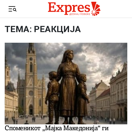
Skip to content
Menu
ТЕМА: РЕАКЦИЈА
Споменикот „Мајка Македонија“ ги