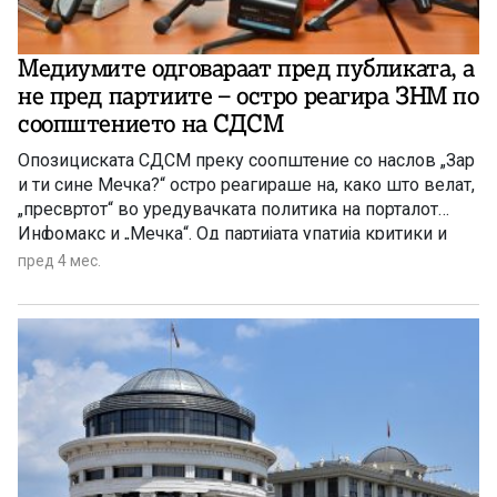
Медиумите одговараат пред публиката, а
не пред партиите – остро реагира ЗНМ по
соопштението на СДСМ
Опозициската СДСМ преку соопштение со наслов „Зар
и ти сине Мечка?“ остро реагираше на, како што велат,
„пресвртот“ во уредувачката политика на порталот
Инфомакс и „Мечка“. Од партијата упатија критики и
кон новинарот Александар Митовски, обвинувајќи
пред 4 мес.
дека медиумот започнал со напади кон нив и кон
претседателот Венко Филипче.