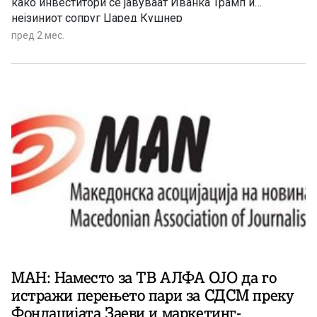
како инвеститори се јавуваат Иванка Трамп и
нејзиниот сопруг Џаред Кушнер
пред 2 мес.
МАН: Наместо за ТВ АЛФА ОЈО да го
истражи перењето пари за СДСМ преку
Фондацијата Заеви и маркетинг-