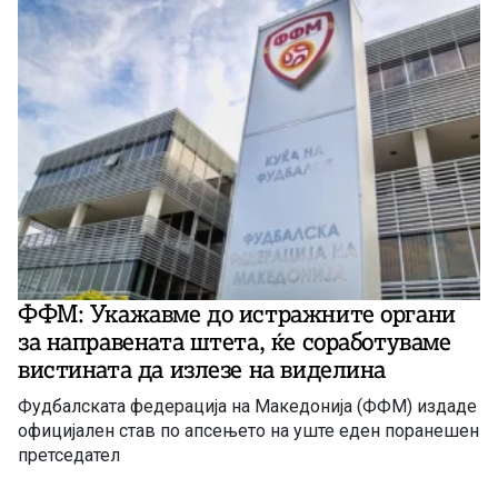
ФФМ: Укажавме до истражните органи
за направената штета, ќе соработуваме
вистината да излезе на виделина
Фудбалската федерација на Македонија (ФФМ) издаде
официјален став по апсењето на уште еден поранешен
претседател