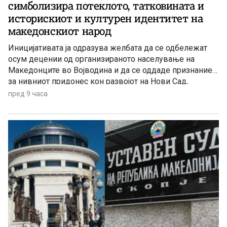
симболизира потеклото, татковината и
историскиот и културен идентитет на
македонскиот народ
Иницијативата ја одразува желбата да се одбележат
осум децении од организираното населување на
Македонците во Војводина и да се оддаде признание
за нивниот придонес кон развојот на Нови Сад,
Војводина и Србија
пред 9 часа