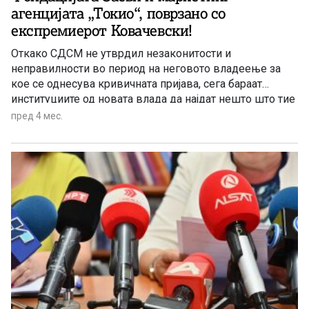
агенцијата „Токио“, поврзано со
експремиерот Ковачевски!
Откако СДСМ не утврдил незаконитости и
неправилности во период на неговото владеење за
кое се однесува кривичната пријава, сега бараат
институциите од новата влада да најдат нешто што тие
не го нашле и што не постои. Сѐ може да се смени,
пред 4 мес.
само СДСМ останува прогонител! – се вели во
реакцијата на Македонската асоцијација на новинари
(МАН).