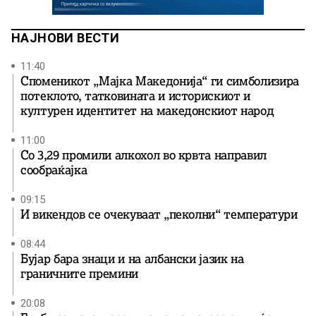
НАЈНОВИ ВЕСТИ
11:40
Споменикот „Мајка Македонија“ ги симболизира
потеклото, татковината и историскиот и
културен идентитет на македонскиот народ
11:00
Со 3,29 промили алкохол во крвта направил
сообраќајка
09:15
И викендов се очекуваат „пеколни“ температури
08:44
Бујар бара знаци и на албански јазик на
граничните премини
20:08