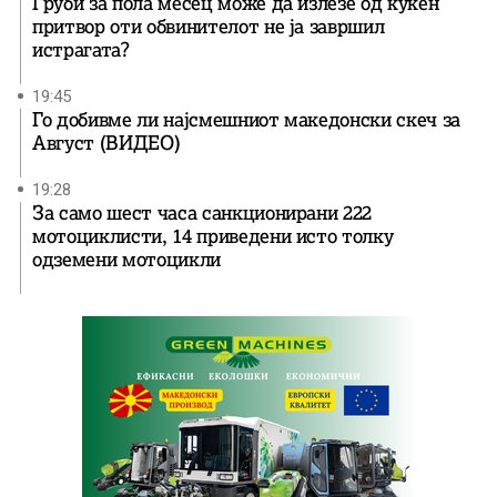
Груби за пола месец може да излезе од куќен
притвор оти обвинителот не ја завршил
истрагата?
19:45
Го добивме ли најсмешниот македонски скеч за
Август (ВИДЕО)
19:28
За само шест часа санкционирани 222
мотоциклисти, 14 приведени исто толку
одземени мотоцикли