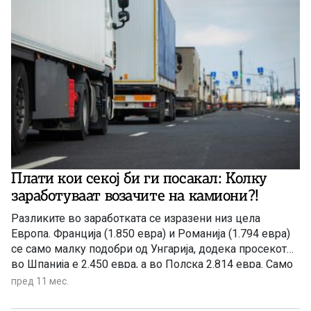
Плати кои секој би ги посакал: Колку
заработуваат возачите на камиони?!
Разликите во заработката се изразени низ цела
Европа. Франција (1.850 евра) и Романија (1.794 евра)
се само малку подобри од Унгарија, додека просекот
во Шпанија е 2.450 евра, а во Полска 2.814 евра. Само
Германија е блиску до британските нивоа со 3.357
пред 11 мес.
евра.