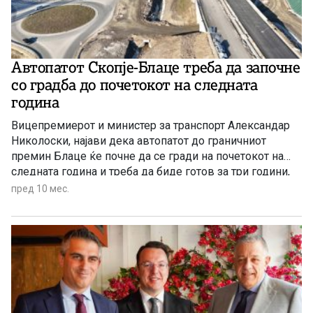
Автопатот Скопје-Блаце треба да започне
со градба до почетокот на следната
година
Вицепремиерот и министер за транспорт Александар
Николоски, најави дека автопатот до граничниот
премин Блаце ќе почне да се гради на почетокот на
следната година и треба да биде готов за три години,
односно до почетокот на 2029-та.
пред 10 мес.