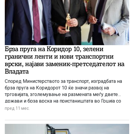
Брза пруга на Коридор 10, зелени
гранични ленти и нови транспортни
врски, најави заменик-претседателот на
Владата
Според Министерството за транспорт, изградбата на
брза пруга на Коридорот 10 ќе значи развој на
трговијата, зголемување на размената меѓу двете
држави и брза врска на пристаништата во Грција со
пазарите во Централна Европа.
пред 11 мес.