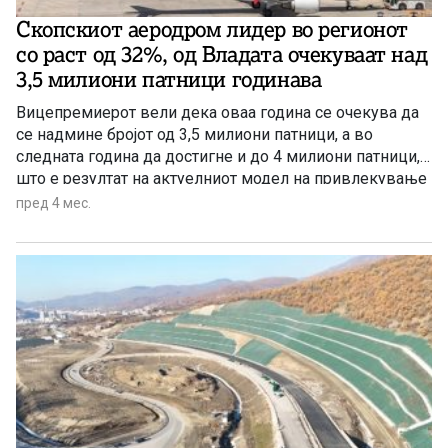
Скопскиот аеродром лидер во регионот
со раст од 32%, од Владата очекуваат над
3,5 милиони патници годинава
Вицепремиерот вели дека оваа година се очекува да
се надмине бројот од 3,5 милиони патници, а во
следната година да достигне и до 4 милиони патници,
што е резултат на актуелниот модел на привлекување
на авиолинии.
пред 4 мес.