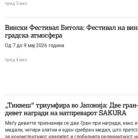
пред 3 мес.
Вински Фестивал Битола: Фестивал на вино
градска атмосфера
Од 7 до 9 мај 2026 година
пред 4 мес.
„Тиквеш“ триумфира во Јапонија: Две гран
девет награди на натпреварот SAKURA
Меѓу деветте признанија се две Гран-при награди, како и
медали, четири златни и еден сребрен медал, што претст
за конзистентниот квалитет и глобалната релевантност н