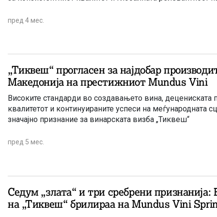
пред 4 мес.
„Тиквеш“ прогласен за најдобар производи
Македонија на престижниот Mundus Vini
Високите стандарди во создавањето вина, децениската 
квалитетот и континуираните успеси на меѓународната с
значајно признание за винарската визба „Тиквеш“
пред 5 мес.
Седум „злата“ и три сребрени признанија:
на „Тиквеш“ брилираа на Mundus Vini Sprin