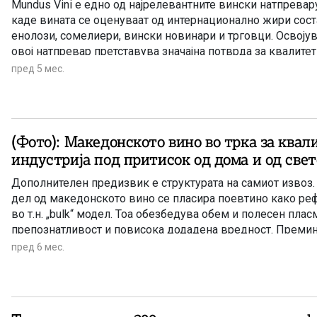
Mundus Vini е едно од најрелевантните вински натпревар
каде вината се оценуваат од интернационално жири сос
енолози, сомелиери, вински новинари и трговци. Освоју
овој натпревар претставува значајна потврда за квалитет
глобалниот пазар
пред 5 мес.
(Фото): Македонското вино во трка за квал
индустрија под притисок од дома и од свет
Дополнителен предизвик е структурата на самиот извоз.
дел од македонското вино се пласира поевтино како реф
во т.н. „bulk“ модел. Тоа обезбедува обем и полесен плас
препознатливост и повисока додадена вредност. Премин
флаширано, брендирано вино е процес што трае и не зав
пред 6 мес.
желбата на производителите, туку и од инвестиции, марк
квалитет и јасна национална приказна. Без тоа, земјата о
снабдувач, додека брендовите и маржите се создаваат на