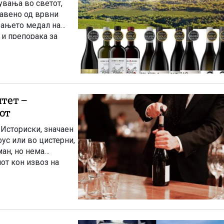
увања во светот,
тавено од врвни
вањето медал на
 и препорака за
итет –
от
 Историски, значаен
ус или во цистерни,
ман, но нема
от кон извоз на
иси само од
етинг, конзистентен
станува „позадински“
 други адреси.