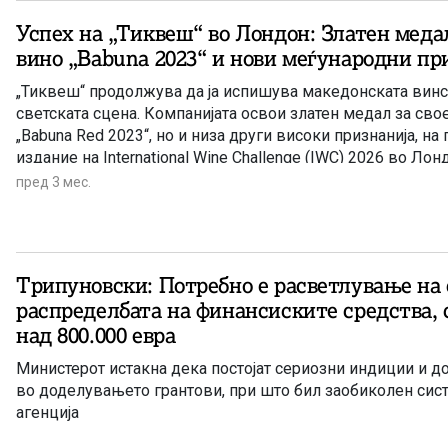
Успех на „Тиквеш“ во Лондон: Златен меда
вино „Babuna 2023“ и нови меѓународни пр
„Тиквеш“ продолжува да ја испишува македонската винс
светската сцена. Компанијата освои златен медал за сво
„Babuna Red 2023“, но и низа други високи признанија, н
издание на International Wine Challenge (IWC) 2026 во Лон
највлијателните и најценети вински натпревари во светот
пред 3 мес.
Трипуновски: Потребно е расветлување на 
распределбата на финансиските средства, с
над 800.000 евра
Министерот истакна дека постојат сериозни индиции и д
во доделувањето грантови, при што бил заобиколен сис
агенција