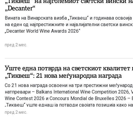
„Тиквеш“ на најголемиот светски вински н
„Decanter“
Вината на Винарската визба „Тиквеш“ и годинава освоија
на еден од најпрестижните и највлијателни светски винс
„Decanter World Wine Awards 2026“
пред 2 мес.
Уште една потврда на светскиот квалитет 
„Тиквеш“: 21 нова меѓународна награда
Со 21 нова награда освоени на три престижни меѓунаро
натпревари – Balkans International Wine Competition 2026, Vi
Wine Contest 2026 и Concours Mondial de Bruxelles 2026 –
„Тиквеш“ уште еднаш ја потврди својата позиција како н
винарница во Југоисточна Европа
пред 2 мес.