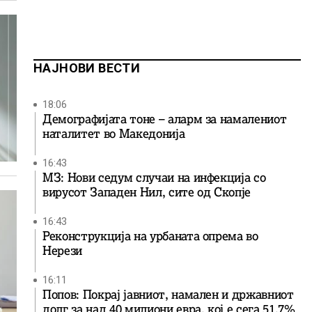
НАЈНОВИ ВЕСТИ
18:06
Демографијата тоне – аларм за намалениот
наталитет во Македонија
16:43
МЗ: Нови седум случаи на инфекција со
вирусот Западен Нил, сите од Скопје
16:43
Реконструкција на урбаната опрема во
Нерези
16:11
Попов: Покрај јавниот, намален и државниот
долг за над 40 милиони евра, кој e сега 51,7%