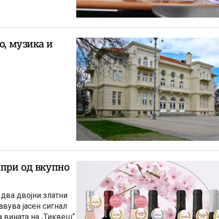
, музика и
-при од вкупно
 два двојни златни
авува јасен сигнал
а вината на „Тиквеш“