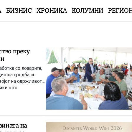
А
БИЗНИС
ХРОНИКА
КОЛУМНИ
РЕГИО
ство преку
ии
ботка со лозарите,
дишна средба со
војот на одржливото
тики што
оефикасно користење
 на биодиверзитетот
е промени.
вината на