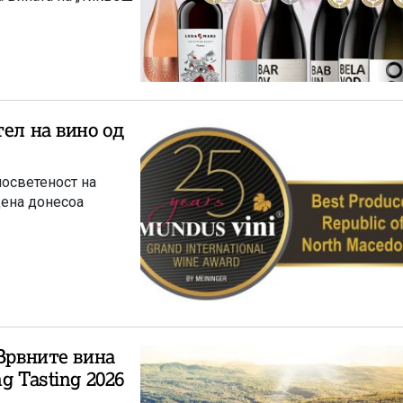
тел на вино од
посветеност на
цена донесоа
 Врвните вина
g Tasting 2026