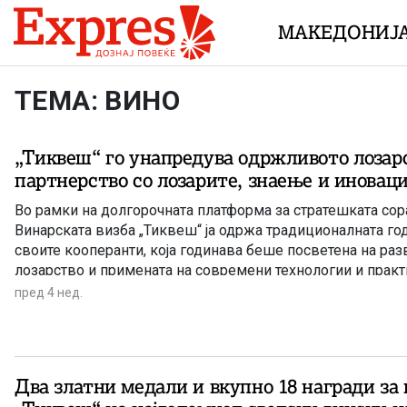
Skip to content
МАКЕДОНИЈ
ТЕМА: ВИНО
„Тиквеш“ го унапредува одржливото лозар
партнерство со лозарите, знаење и иновац
Во рамки на долгорочната платформа за стратешката сора
Винарската визба „Тиквеш“ ја одржа традиционалната го
своите кооперанти, која годинава беше посветена на раз
лозарство и примената на современи технологии и прак
овозможуваат производство на поквалитетно грозје, п
пред 4 нед.
на природните ресурси, заштита на животната средина и
и поголема отпорност на лозовите насади на климатскит
Два златни медали и вкупно 18 награди за 