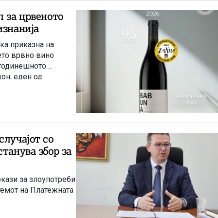
л за црвеното
изнанија
ка приказна на
ето врвно вино
а годинешното
дон, еден од
.
случајот со
танува збор за
окази за злоупотреби
темот на Платежната