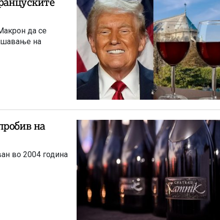
француските
решавање на
пробив на
ван во 2004 година