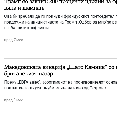
Трамп со закана: 200 проценти царини за 
вина и шампањ
Ова би требало да го принуди францускиот претседател Макрон да се
придружи на иницијативата на Трамп „Одбор за мир“за 
глобалните конфликти
пред 7 мес.
Македонската винарија „Шато Камник“ со 
британскиот пазар
Преку „ЕВГА вајнс“, асортиманот на производителот осно
првпат ќе го вкусат љубителите на вино од Островот
пред 8 мес.