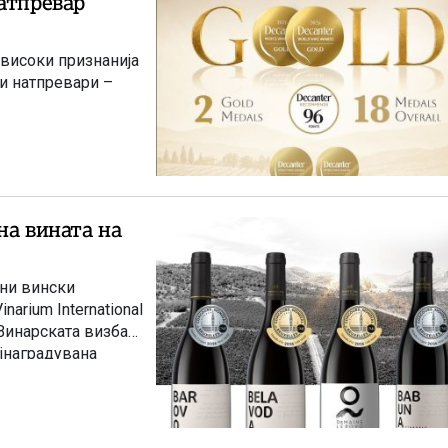
атпревар
 високи признанија
ки натпревари –
на вината на
дни вински
narium International
 Винарската визба
ајнаградувана