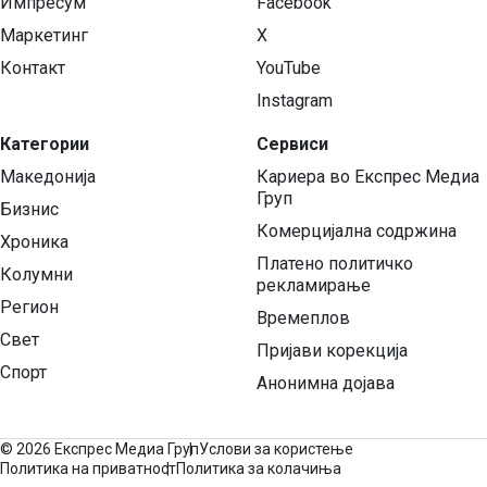
Импресум
Facebook
Маркетинг
X
Контакт
YouTube
Instagram
Категории
Сервиси
Македонија
Кариера во Експрес Медиа
Груп
Бизнис
Комерцијална содржина
Хроника
Платено политичко
Колумни
рекламирање
Регион
Времеплов
Свет
Пријави корекција
Спорт
Анонимна дојава
©
2026 Експрес Медиа Груп
Услови за користење
Политика на приватност
Политика за колачиња