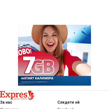
За нас
Следете нѐ