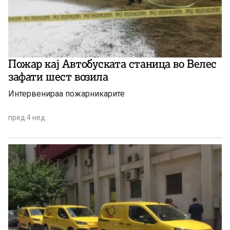
Пожар кај Автобуската станица во Велес
зафати шест возила
Интервенираа пожарникарите
пред 4 нед.