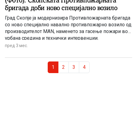
(Фото): Скопската Противпожарната
бригада доби ново специјално возило
Град Скопје ја модернизира Противпожарната бригада
со ново специјално навално противпожарно возило од
производителот MAN, наменето за гасење пожари во
урбана средина и технички интервенции.
пред 3 мес.
Page navigation
Current Page
Page
Page
Page
1
2
3
4