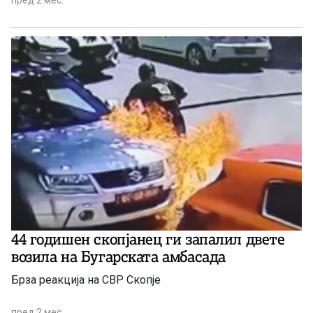
пред 2 мес.
44 годишен скопјанец ги запалил двете
возила на Бугарската амбасада
Брза реакција на СВР Скопје
пред 2 мес.