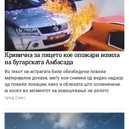
Кривична за лицето кое опожари возила
на бугарската Амбасада
Во текот на истрагата биле обезбедени повеќе
материјални докази, меѓу кои снимки од видео надзор
од повеќе локации, како и облеката што осомничениот
ја носел во моментот на извршување на делото
пред 2 мес.