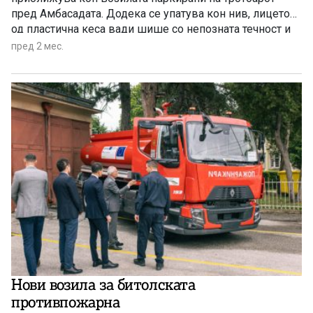
пред Амбасадата. Додека се упатува кон нив, лицето
од пластична кеса вади шише со непозната течност и
ги полева возилата. Потоа се гледа како предниот дел
пред 2 мес.
од автомобилот „сузуки“ гори, а лицето што го
предизвика запалувањето бега.
Нови возила за битолската
противпожарна