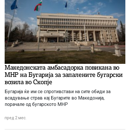
Македонската амбасадорка повикана во
МНР на Бугарија за запалените бугарски
возила во Скопје
Бугарија ќе им се спротивстави на сите обиди за
всадување страв кај Бугарите во Македонија,
порачале од бугарското МНР
пред 2 мес.