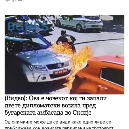
(Видео): Ова е човекот кој ги запали
двете дипломатски возила пред
бугарската амбасада во Скопје
Од снимките може да се види како едно лице се
приближува кон возилата паркирани на тротоарот