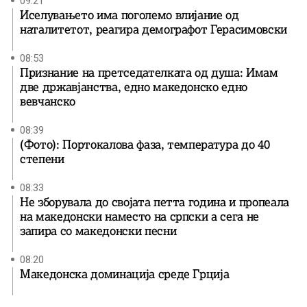
09:21
Иселувањето има поголемо влијание од
наталитетот, реагира демографот Герасимовски
08:53
Признание на претседателката од душа: Имам
две државјанства, едно македонско едно
вевчанско
08:39
(Фото): Портокалова фаза, температура до 40
степени
08:33
Не зборувала до својата петта година и пропеала
на македонски наместо на српски а сега не
запира со македонски песни
08:20
Македонска доминација среде Грција