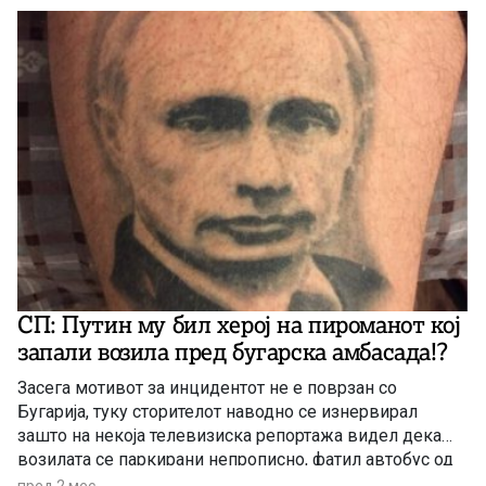
СП: Путин му бил херој на пироманот кој
запали возила пред бугарска амбасада!?
Засега мотивот за инцидентот не е поврзан со
Бугарија, туку сторителот наводно се изнервирал
зашто на некоја телевизиска репортажа видел дека
возилата се паркирани непрописно, фатил автобус од
Драчево, дошол во Центар и ги запалил возилата