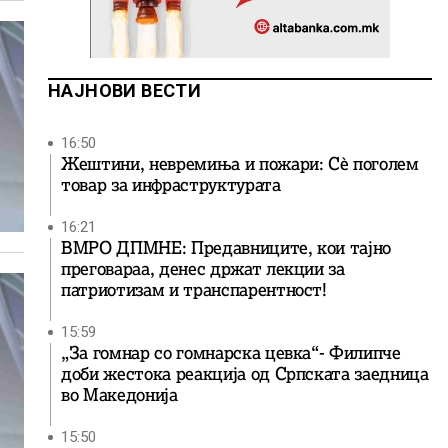
НАЈНОВИ ВЕСТИ
16:50
Жештини, невремиња и пожари: Сè поголем
товар за инфраструктурата
16:21
ВМРО ДПМНЕ: Предавниците, кои тајно
преговараа, денес држат лекции за
патриотизам и транспарентност!
15:59
„За гомнар со гомнарска цевка“- Филипче
доби жестока реакција од Српската заедница
во Македонија
15:50