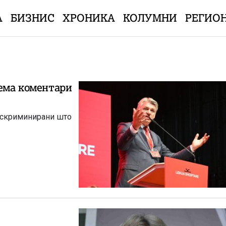
А
БИЗНИС
ХРОНИКА
КОЛУМНИ
РЕГИО
нема коментари
дискриминирани што