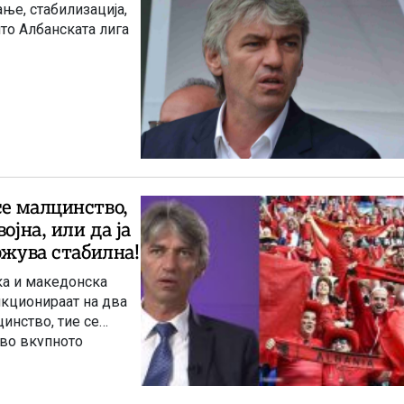
ње, стабилизација,
то Албанската лига
се малцинство,
ојна, или да ја
ржува стабилна!
ка и македонска
нкционираат на два
цинство, тие се
 во вкупното
и да ја
онија како стабилна.
на.“ – изјави