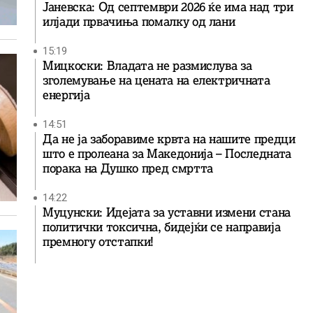
Јаневска: Од септември 2026 ќе има над три
илјади првачиња помалку од лани
15:19
Мицкоски: Владата не размислува за
зголемување на цената на електричната
енергија
14:51
Да не ја заборавиме крвта на нашите предци
што е пролеана за Македонија – Последната
порака на Душко пред смртта
14:22
Муцунски: Идејата за уставни измени стана
политички токсична, бидејќи се направија
премногу отстапки!