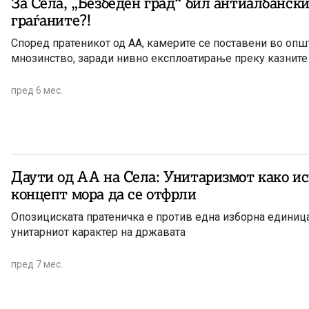
За Села, „Безбеден град“ бил антиалбански
граѓаните?!
Според пратеникот од АА, камерите се поставени во опш
мнозинство, заради нивно експлоатирање преку казните
пред 6 мес.
Даути од АА на Села: Унитаризмот како и
концепт мора да се отфрли
Опозициската пратеничка е против една изборна единица
унитарниот карактер на државата
пред 7 мес.