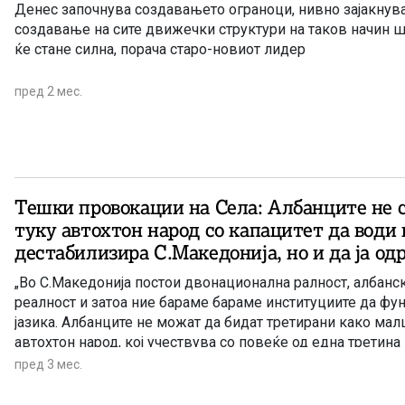
Денес започнува сoздавањетo ограноци, нивно зајакнува
создавање на сите движечки структури на таков начин ш
ќе стане силна, порача старо-новиот лидер
пред 2 мес.
Тешки провокации на Села: Албанците не 
туку автохтон народ со капацитет да води в
дестабилизира С.Македонија, но и да ја од
„Во С.Македонија постои двонационална ралност, албанс
реалност и затоа ние бараме бараме институциите да фу
јазика. Албанците не можат да бидат третирани како мал
автохтон народ, кој учествува со повеќе од една третина
население. Албанците имаат капацитети да водат војна, ил
пред 3 мес.
дестабилизираат државата, но и да ја одржуваат С.Макед
Без Албанците таа не може да има перспектива, ниту идни