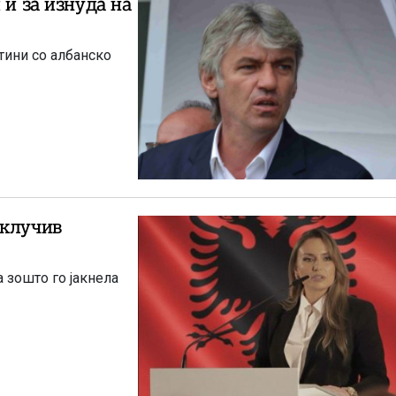
 и за изнуда на
тини со албанско
склучив
 зошто го јакнела