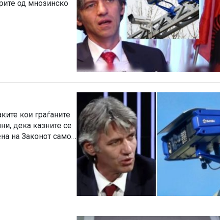
ките кои граѓаните
ни, дека казните се
ена на Законот само