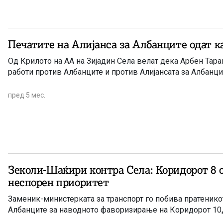
Печатите на Алијанса за Албанците одат к
Од Крилото на АА на Зијадин Села велат дека Арбен Тарав
работи против Албанците и против Алијансата за Албанци
пред 5 мес.
Зеколи-Шаќири контра Села: Коридорот 8 
неспорен приоритет
Заменик-министерката за транспорт го побива пратеникот
Албанците за наводното фаворизирање на Коридорот 1