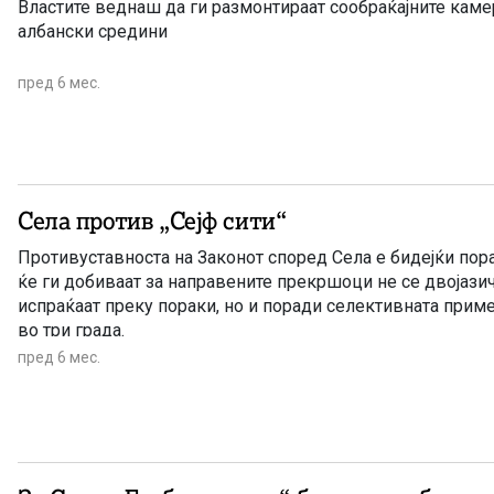
Властите веднаш да ги размонтираат сообраќајните камерите од мнозинско
албански средини
пред 6 мес.
Села против „Сејф сити“
Противуставноста на Законот според Села е бидејќи пора
ќе ги добиваат за направените прекршоци не се двојазич
испраќаат преку пораки, но и поради селективната прим
во три града.
пред 6 мес.