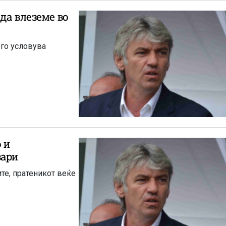
албанска партија
 да влеземе во
а албански јазик „
 го условува
 и
вари
те, пратеникот веќе