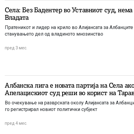
Зијадин Села во својство како лидер на новооснованата 
Села: Без Бадентер во Уставниот суд, нема
„Албанско движење“ во интервјуто за локалниот медиум н
Владата
Полог њуз“
Пратеникот и лидер на крило во Алијансата за Албанците
станувањето дел од владиното мнозинство
пред 3 мес.
Албанска лига е новата партија на Села ако
Апелацискиот суд реши во корист на Тара
Во очекување на разврската околу Алијансата за Албанци
го регистрирал новиот политички субјект
пред 4 мес.