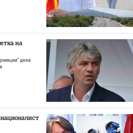
метка на
ормации“ дека
а
и националист