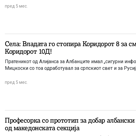
пред 5 мес.
Села: Владата го стопира Коридорот 8 за с
Коридорот 10Д!
Пратеникот од Алијанса за Албанците имал „сигурни инф
Мицкоски со тоа одработувал за српскиот свет и за Русиј
пред 5 мес.
Професорка со прототип за добар албанск
од македонската секција