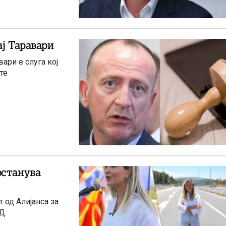
ај Таравари
ари е слуга кој
те
останува
 од Алијанса за
0Д