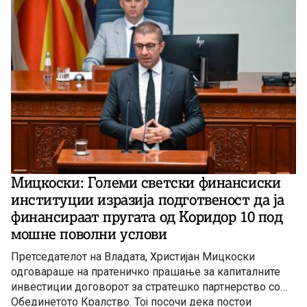
Мицкоски: Големи светски финансиски
институции изразија подготвеност да ја
финансираат пругата од Коридор 10 под
мошне поволни услови
Претседателот на Владата, Христијан Мицкоски
одговараше на пратеничко прашање за капиталните
инвестиции договорот за стратешко партнерство со
Обединетото Кралство. Тој посочи дека постои