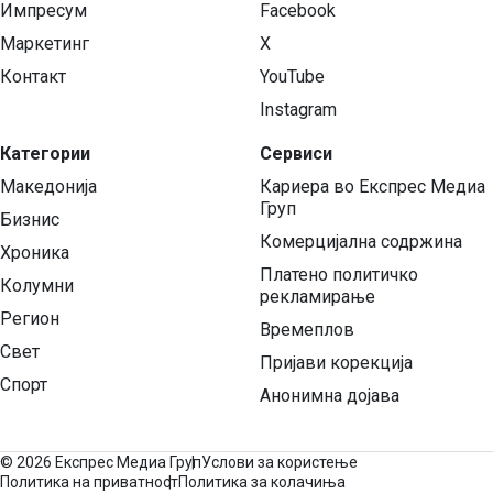
Импресум
Facebook
Маркетинг
X
Контакт
YouTube
Instagram
Категории
Сервиси
Македонија
Кариера во Експрес Медиа
Груп
Бизнис
Комерцијална содржина
Хроника
Платено политичко
Колумни
рекламирање
Регион
Времеплов
Свет
Пријави корекција
Спорт
Анонимна дојава
©
2026 Експрес Медиа Груп
Услови за користење
Политика на приватност
Политика за колачиња