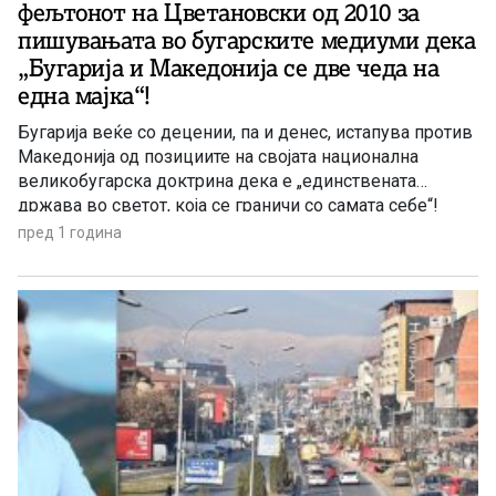
фељтонот на Цветановски од 2010 за
пишувањата во бугарските медиуми дека
„Бугарија и Македонија се две чеда на
една мајка“!
Бугарија веќе со децении, па и денес, истапува против
Македонија од позициите на својата национална
великобугарска доктрина дека е „единствената
држава во светот, која се граничи со самата себе“!
Фељтонот на Виктор Цветановски посочува на
пред 1 година
„бисерите“, изнесувани уште пред 15 години токму во
контекстот на ваквата „санстефанска национална
доктрина“ на официјална Софија, која „работи“ на
нејзиното оживоттворување и денес