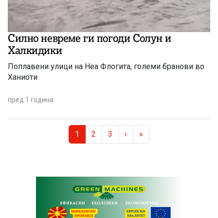
Силно невреме ги погоди Солун и
Халкидики
Поплавени улици на Неа Флогита, големи бранови во
Ханиоти
пред 1 година
Page navigation
Current Page
Page
Page
1
2
3
›
»