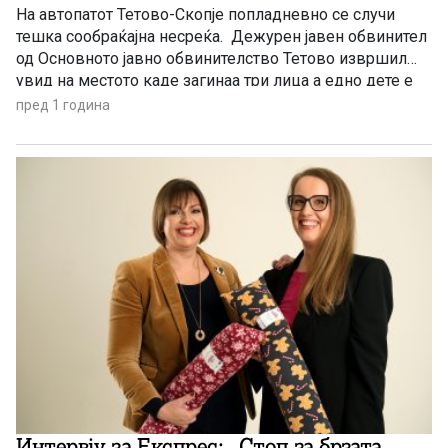
На автопатот Тетово-Скопје попладневно се случи
тешка сообраќајна несреќа. Дежурен јавен обвинител
од Основното јавно обвинителство Тетово извршил
увид на местото каде загинаа три лица а едно дете е
повредено. Обвинителството соопшти дека се
пред 1 година
преземаат сите дејствија за утврдување на причините
и околностите кои довеле до трагедијата. Издадена е
наредба за обдукција на починатите, а […]
Интервју за Експрес: „Стоп за брзата