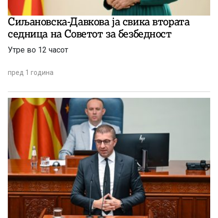
Сиљановска-Давкова ја свика втората
седница на Советот за безбедност
Утре во 12 часот
пред 1 година