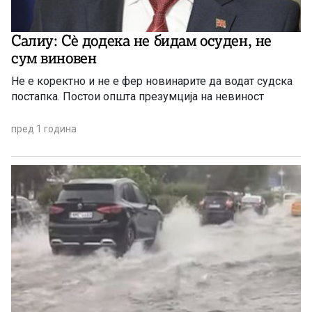
Салиу: Сѐ додека не бидам осуден, не
сум виновен
Не е коректно и не е фер новинарите да водат судска
постапка. Постои општа презумција на невиност
пред 1 година