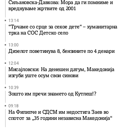
Сиљановска-Давкова: Мора да ги помниме и
вреднуваме жртвите од 2001
13:14
“Трчаме со срце за секое дете“ – хуманитарна
трка на СОС Детско село
13:00
Дизелот поветинува 8, бензините по 4 денари
12:04
Мисајловски: На денешен датум, Македонија
изгуби уште осум свои синови
10:39
Зошто им пречи знамето од Кутлеш!?
09:18
На Филипче и СДСМ им недостига Заев во
спотот за „35 години независна Македонија“