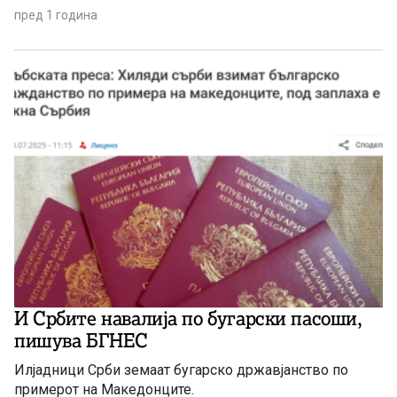
сериозен интерес на големи финансиски институции за
пред 1 година
финансирање на капиталниот проект за изградба на
пругата од коридорот 10 под поволни услови.
„Дозволете ми да ве информирам како се развива
овој проект и […]
И Србите навалија по бугарски пасоши,
пишува БГНЕС
Илјадници Срби земаат бугарско државјанство по
примерот на Македонците.