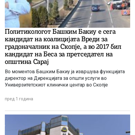
Политикологот Башким Бакиу е сега
кандидат на коалицијата Вреди за
градоначалник на Скопје, а во 2017 бил
кандидат на Беса за претседател на
општина Сарај
Во моментов Башким Бакиу ја извршува функцијата
директор на Дирекцијата за општи услуги во
Универзитетскиот клинички центар во Скопјe
пред 1 година