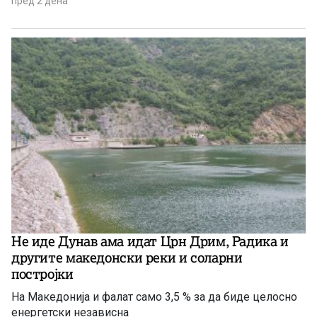
пред 2 дена
Не иде Дунав ама идат Црн Дрим, Радика и
другите македонски реки и соларни
постројки
На Македонија и фалат само 3,5 % за да биде целосно
енергетски независна