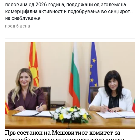
половина од 2026 година, поддржани од зголемена
комерцијална активност и подобрувања во синџирот
на снабдување
пред 6 дена
Прв состанок на Мешовитиот комитет за
изградба на прекуграничниот железнички