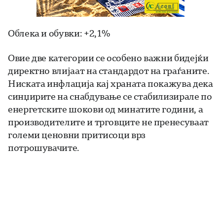
Облека и обувки: +2,1%
Овие две категории се особено важни бидејќи
директно влијаат на стандардот на граѓаните.
Ниската инфлација кај храната покажува дека
синџирите на снабдување се стабилизирале по
енергетските шокови од минатите години, а
производителите и трговците не пренесуваат
големи ценовни притисоци врз
потрошувачите.