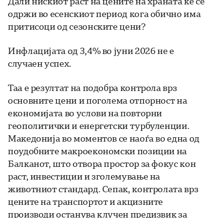
Дали нискиот раст на цените на храната ќе се
одржи во есенскиот период кога обично има
притисоци од сезонските цени?
Инфлацијата од 3,4% во јуни 2026 не е
случаен успех.
Таа е резултат на подобра контрола врз
основните цени и поголема отпорност на
економијата во услови на повторни
геополитички и енергетски турбуленции.
Македонија во моментов се наоѓа во една од
поудобните макроекономски позиции на
Балканот, што отвора простор за фокус кон
раст, инвестиции и зголемување на
животниот стандард. Сепак, контролата врз
цените на транспортот и акцизните
производи останува клучен предизвик за