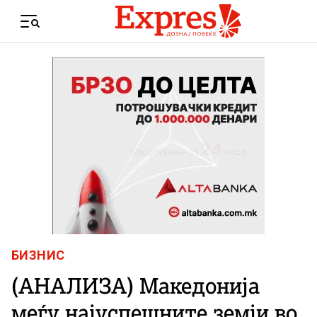
Skip to content
Menu
БИЗНИС
(АНАЛИЗА) Македонија
меѓу најуспешните земји во