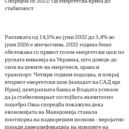
Споредба со 2022: Од енергетска криза до
стабилност
Разликата од 14,5% во јуни 2022 до 3,4% во
јуни 2026 е впечатлива. 2022 година беше
обележана со првиот голем енергетски шок по
руската инвазија на Украина, што доведе до
скок на цените на енергенси, храна и
транспорт. Четири години подоцна, и покрај
вториот енергетски шок (нападот на САД врз
Иран), централната банка и Владата успеале
да ја стабилизираат состојбата значително
подобро.Оваа споредба покажува дека
економијата на Македонија станала
поотпорна на надворешни шокови – веројатно
поради диверзификација на изворите на