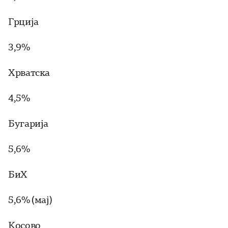
Грција
3,9%
Хрватска
4,5%
Бугарија
5,6%
БиХ
5,6% (мај)
Косово