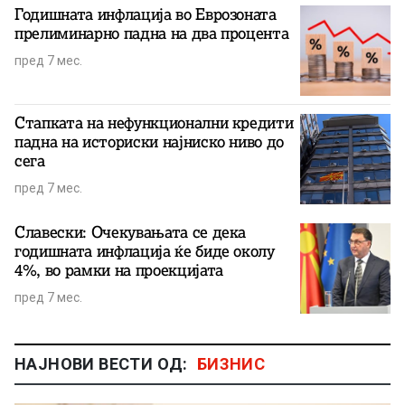
Годишната инфлација во Еврозоната
прелиминарно падна на два процента
пред 7 мес.
Стапката на нефункционални кредити
падна на историски најниско ниво до
сега
пред 7 мес.
Славески: Очекувањата се дека
годишната инфлација ќе биде околу
4%, во рамки на проекцијата
пред 7 мес.
НАЈНОВИ ВЕСТИ ОД:
БИЗНИС