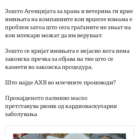
Зошто Агенцијата за храна и ветерина ги крие
имињата на компаниите кои вршеле измама е
проблем затоа што сега граѓаните не знаат на
кои млекари можат да им веруваат.
Зошто се кријат имињата е нејасно кога нема
законска пречка за објава на тие што се
казнети во законска процедура.
Што најде АХВ во млечните производи?
Пронајденото палмино масло
претставува ризик од кардиоваскуларни
заболувања