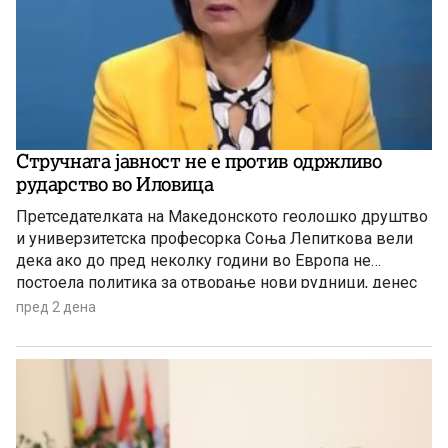
Стручната јавност не е против одржливо
рударство во Иловица
Претседателката на Македонското геолошко друштво
и универзитетска професорка Соња Лепиткова вели
дека ако до пред неколку години во Европа не
постоела политика за отворање нови рудници, денес
таа политика е апсолутно сменета и листата на
пред 2 дена
критични минерали само се зголемува.