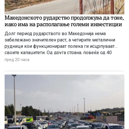
Македонското рударство продолжува да тоне,
иако има на располагање големи инвестиции
Долг период рударството во Македонија нема
забележано значителен раст, а четирите металични
рудници кои функционираат полека ги исцрпуваат
своите капацитети. Од друга страна, повеќе од 40
години се нема реализирано ниту една голема
пред 20 часа
инвестиција во оваа гранка, а во моментов
единствена сериозна најава има за проектот за рудник
за бакар во Иловица.