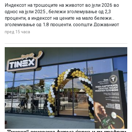
Индексот на трошоците на животот во јули 2026 во
однос на јули 2025 , бележи зголемување од 2,3
проценти, а индексот на цените на мало бележи
зголемување од 1,8 проценти, соопшти Државниот
завод за статистика. Станува збор за благо забавување
пред 15 часа
на инфлацијата ако се земе предвид дека во јуни
годишната стапка на инфлација изнесуваше 3,4
проценти.
„Тинекс“ основаше фирма-ќерка и ги префрли