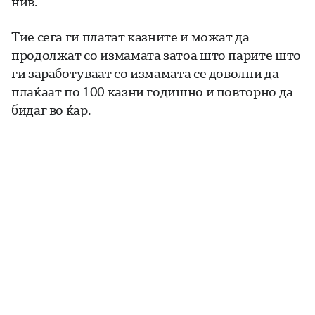
нив.
Тие сега ги платат казните и можат да
продолжат со измамата затоа што парите што
ги заработуваат со измамата се доволни да
плаќаат по 100 казни годишно и повторно да
бидаг во ќар.