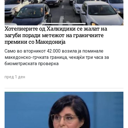
Хотелиерите од Халкидики се жалат на
загуби поради метежот на граничните
премини со Македонија
Само во вторникот 42.000 возила ја поминале
македонско-грчката граница, чекајќи три часа за
биометриската проверка
пред 1 ден