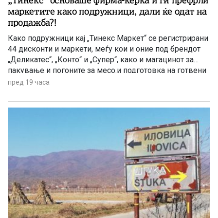
маркетите како подружници, дали ќе одат на
продажба?!
Како подружници кај „Тинекс Маркет“ се регистрирани
44 дисконти и маркети, меѓу кои и оние под брендот
„Деликатес“, „Конто“ и „Супер“, како и магацинот за
пакување и погоните за месо.и подготовка на готвени
јадења. Префрлен е и центарот за логистика, односно
пред 19 часа
за складирање стока во Петровец.