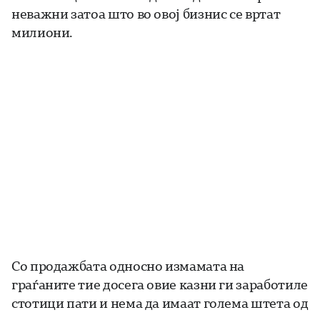
неважни затоа што во овој бизнис се вртат
милиони.
Со продажбата односно измамата на
граѓаните тие досега овие казни ги заработиле
стотици пати и нема да имаат голема штета од