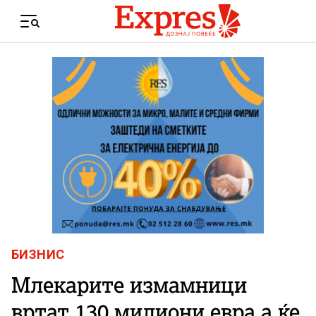
Skip to content
Menu
БИЗНИС
Млекарите измамници
вртат 130 милиони евра а ќе