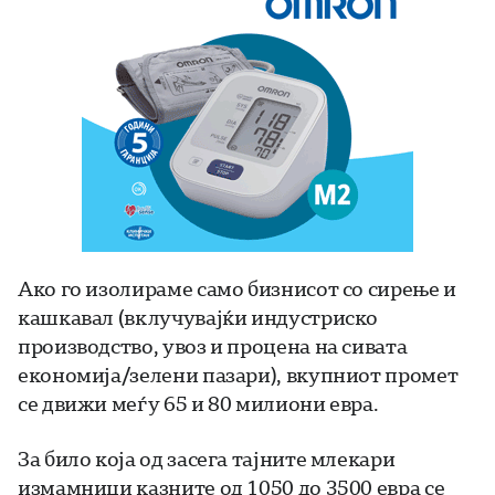
Ако го изолираме само бизнисот со сирење и
кашкавал (вклучувајќи индустриско
производство, увоз и процена на сивата
економија/зелени пазари), вкупниот промет
се движи меѓу 65 и 80 милиони евра.
За било која од засега тајните млекари
измамници казните од 1050 до 3500 евра се