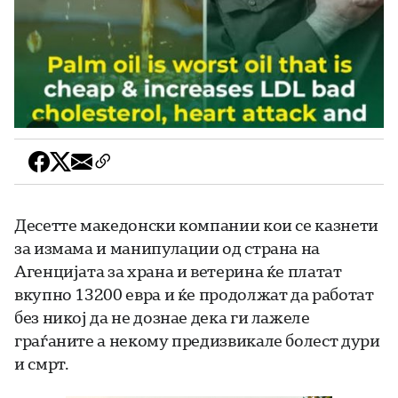
Десетте македонски компании кои се казнети
за измама и манипулации од страна на
Агенцијата за храна и ветерина ќе платат
вкупно 13200 евра и ќе продолжат да работат
без никој да не дознае дека ги лажеле
граѓаните а некому предизвикале болест дури
и смрт.