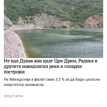
Не иде Дунав ама идат Црн Дрим, Радика и
другите македонски реки и соларни
постројки
На Македонија и фалат само 3,5 % за да биде целосно
енергетски независна
пред 4 дена