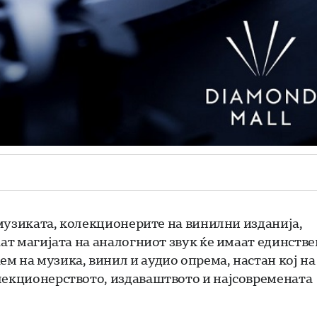
а музиката, колекционерите на винилни изданија,
аат магијата на аналогниот звук ќе имаат единстве
м на музика, винил и аудио опрема, настан кој на
лекционерството, издаваштвото и најсовремената