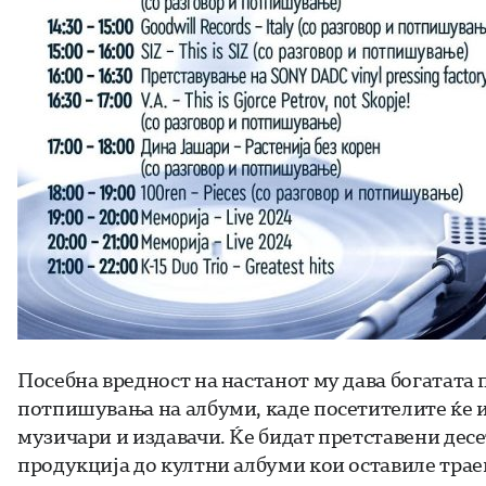
Посебна вредност на настанот му дава богатата
потпишувања на албуми, каде посетителите ќе и
музичари и издавачи. Ќе бидат претставени дес
продукција до култни албуми кои оставиле траен