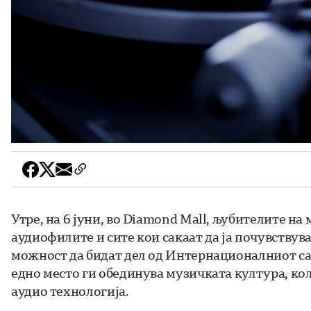
Утре, на 6 јуни, во Diamond Mall, љубителите н
аудиофилите и сите кои сакаат да ја почувствув
можност да бидат дел од Интернационалниот сае
едно место ги обединува музичката култура, ко
аудио технологија.