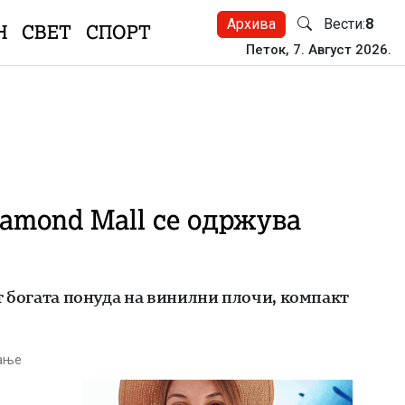
Архива
Вести:
8
Н
СВЕТ
СПОРТ
Петок, 7. Август 2026.
iamond Mall се одржува
ат богата понуда на винилни плочи, компакт
тање