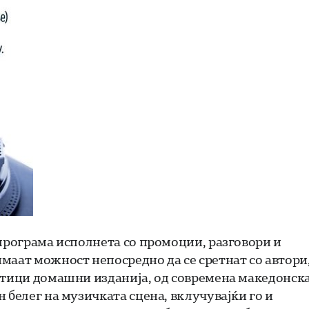
 програма исполнета со промоции, разговори и
маат можност непосредно да се сретнат со автори
етици домашни изданија, од современа македонск
 белег на музичката сцена, вклучувајќи го и