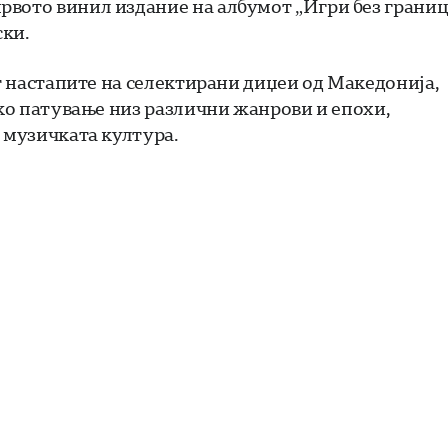
рвото винил издание на албумот „Игри без грани
ски.
ат настапите на селектирани диџеи од Македонија,
чко патување низ различни жанрови и епохи,
а музичката култура.