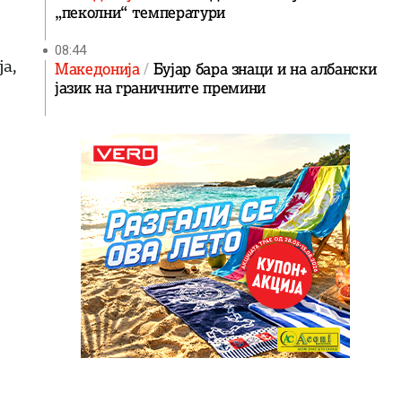
„пеколни“ температури
08:44
ја,
Македонија
Бујар бара знаци и на албански
јазик на граничните премини