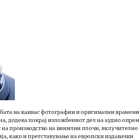
жбата на канвас фотографии и оригинални врамен
на, додека покрај изложбениот дел на аудио опрем
 на производство на винилни плочи, вклучително
ја, како и претставување на европски издавачки