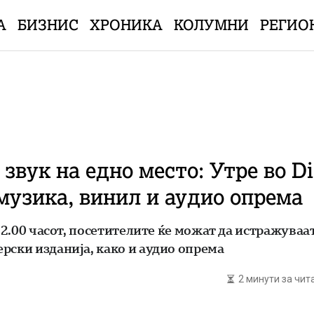
А
БИЗНИС
ХРОНИКА
КОЛУМНИ
РЕГИО
звук на едно место: Утре во D
узика, винил и аудио опрема
 22.00 часот, посетителите ќе можат да истражува
рски изданија, како и аудио опрема
2 минути за чи