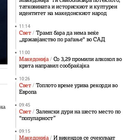
Македонија“ ги симболизира потеклото,
татковината и историскиот и културен
идентитет на македонскиот народ
11:14
Свет
Трамп бара да нема веќе
„државјанство по раѓање“ во САД
11:00
Македонија
Со 3,29 промили алкохол во
крвта направил сообраќајка
10:26
Свет
Топлото време урива рекорди во
Европа
09:45
на
Свет
Заленски дури на шесто место по
“популарност”
09:15
Македонија
И викендов се очекуваат