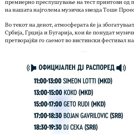
премиерно преслушување на тест принтови од п
на нашата најголема музичка ѕвезда Тоше Прое
Во текот на денот, атмосферата ќе ја збогатува
Србија, Грција и Бугарија, кои ќе понудат музи
претворајќи го саемот во вистински фестивал н