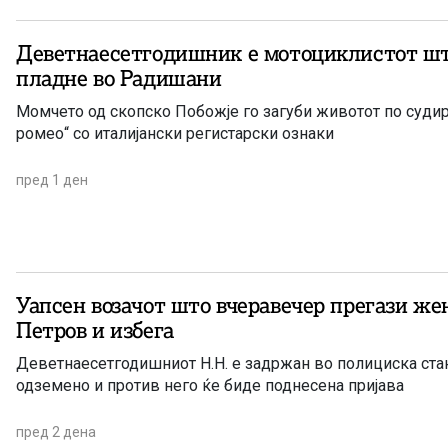
Деветнаесетгодишник е мотоциклистот шт
пладне во Радишани
Момчето од скопско Побожје го загуби животот по суди
ромео“ со италијански регистарски ознаки
пред 1 ден
Уапсен возачот што вчеравечер прегази жен
Петров и избега
Деветнаесетгодишниот Н.Н. е задржан во полициска стан
одземено и против него ќе биде поднесена пријава
пред 2 дена