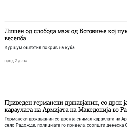
Лишен од слобода маж од Боговиње кој пук
веселба
Куршум оштетил покрив на куќа
пред 2 дена
Приведен германски државјанин, со дрон ј
караулата на Армијата на Македонија во Р
Германски државјанин со дрон ја снимал караулата на А
село Радожда, полицијата го привела, соопшти денеска 