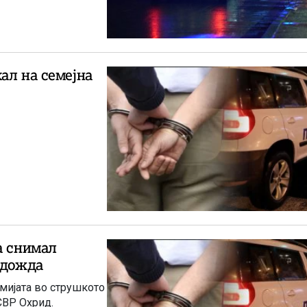
ал на семејна
а снимал
адожда
рмијата во струшкото
СВР Охрид.