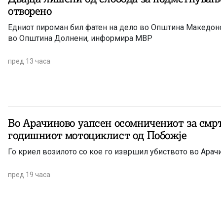
отворено
Едниот пироман бил фатен на дело во Општина Македонс
во Општина Долнени, информира МВР
пред 13 часа
Во Арачиново уапсен осомничениот за смрт
годишниот мотоциклист од Побожје
Го криел возилото со кое го извршил убиството во Арач
пред 19 часа