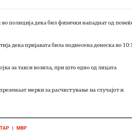
 во полиција дека бил физички нападнат од повеќ
ја дека пријавата била поднесена денеска во 10:
ојка за такси возила, при што едно од лицата
реземаат мерки за расчистување на случајот и
ТАР
|
МВР