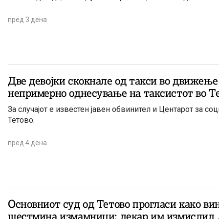
пред 3 дена
Две девојки скокнале од такси во движење
непримерно однесување на таксистот во Т
За случајот е известен јавен обвинител и Центарот за соц
Тетово.
пред 4 дена
Основниот суд од Тетово прогласи како ви
шестмина измамници: лекар им измислил 