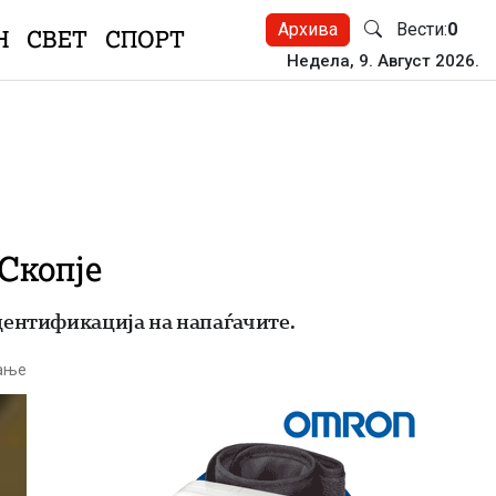
Архива
Вести:
0
Н
СВЕТ
СПОРТ
Недела, 9. Август 2026.
Скопје
дентификација на напаѓачите.
тање