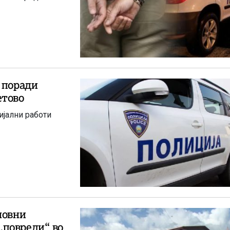
 поради
етово
ијални работи
новни
„повреди“ во