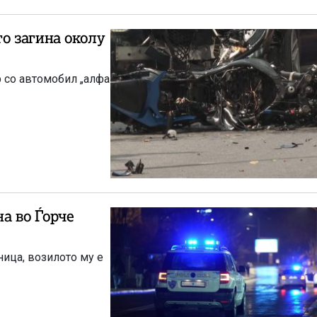
о загина околу
р со автомобил „алфа
а во Ѓорче
ица, возилото му е