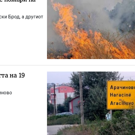
ки Брод, а другиот
та на 19
иново