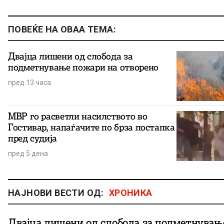
ПОВЕЌЕ НА ОВАА ТЕМА:
Двајца лишени од слобода за
подметнување пожари на отворено
пред 13 часа
МВР го расветли насилството во
Гостивар, напаѓачите по брза постапка
пред судија
пред 5 дена
НАЈНОВИ ВЕСТИ ОД:
ХРОНИКА
Двајца лишени од слобода за подметнувањ