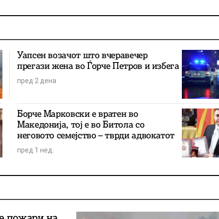
Уапсен возачот што вчеравечер
прегази жена во Ѓорче Петров и избега
пред 2 дена
Борче Марковски е вратен во
Македонија, тој е во Битола со
неговото семејство – тврди адвокатот
пред 1 нед.
е пожари на