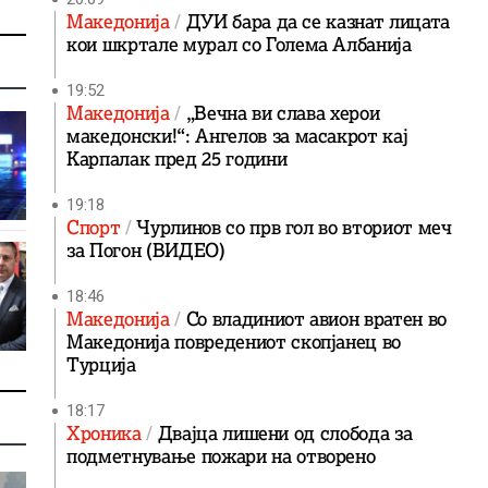
Македонија
ДУИ бара да се казнат лицата
кои шкртале мурал со Голема Албанија
19:52
Македонија
„Вечна ви слава херои
македонски!“: Ангелов за масакрот кај
Карпалак пред 25 години
19:18
Спорт
Чурлинов со прв гол во вториот меч
за Погон (ВИДЕО)
18:46
Македонија
Со владиниот авион вратен во
Македонија повредениот скопјанец во
Турција
18:17
Хроника
Двајца лишени од слобода за
подметнување пожари на отворено