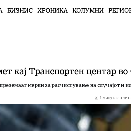
А
БИЗНИС
ХРОНИКА
КОЛУМНИ
РЕГИО
ет кај Транспортен центар во 
преземаат мерки за расчистување на случајот и и
1 минута за чи