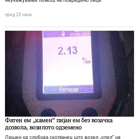
неукажување помош на повредено лице
пред 22 часа
Фатен ем „камен“ пијан ем без возачка
дозвола, возилото одземено
Лишен од слобода скопјанец што возел „опел“ на