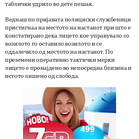
таблички удрило во дете пешак.
Веднаш по пријавата полициски службеници
пристигнаа на местото на настанот при што е
констатирано дека лицето кое управувало со
возилото го оставило возилото и се
оддалечило од местото на настанот. По
преземени оперативно тактички мерки
лицето е пронајдено во непосредна близина и
истото лишено од слобода.