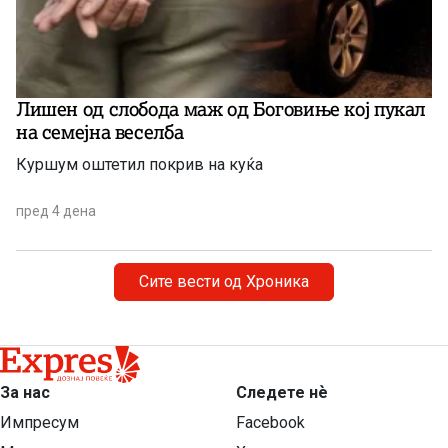
Лишен од слобода маж од Боговиње кој пукал
на семејна веселба
Куршум оштетил покрив на куќа
пред 4 дена
Сите вести од Хроника
За нас
Следете нѐ
Импресум
Facebook