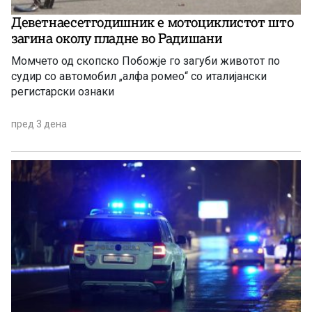
Деветнаесетгодишник е мотоциклистот што
загина околу пладне во Радишани
Момчето од скопско Побожје го загуби животот по
судир со автомобил „алфа ромео“ со италијански
регистарски ознаки
пред 3 дена