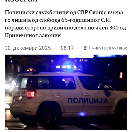
Полициски службеници од СВР Скопје вчера
го лишија од слобода 65-годишниот С.И.
поради сторено кривично дело по член 300 од
Кривичниот законик
30. декември 2025. — 08:17
1 минута за читање