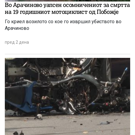
Во Арачиново уапсен осомничениот за смртта
на 19 годишниот мотоциклист од Побожје
Го криел возилото со кое го извршил убиството во
Арачиново
пред 2 дена