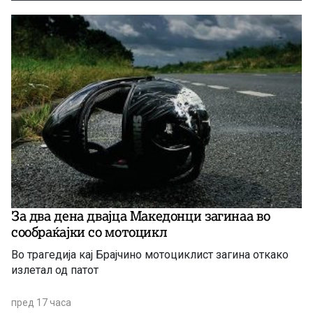
За два дена двајца Македонци загинаа во
сообраќајки со мотоцикл
Во трагедија кај Брајчино мотоциклист загина откако
излетал од патот
пред 17 часа