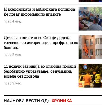
Македонската и албанската полиција
ќе ловат пиромани по шумите
пред 4 нед.
Дете запали стан во Скопје додека
готвеше, со изгореници е префрлено во
болница
пред 2 мес.
11 возачи завршија во станица поради
безобѕирно управување, седуммина
возеле без дозвола
пред 3 мес.
НАЈНОВИ ВЕСТИ ОД:
ХРОНИКА