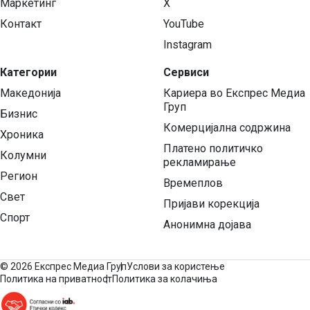
Маркетинг
X
Контакт
YouTube
Instagram
Категории
Сервиси
Македонија
Кариера во Експрес Медиа
Груп
Бизнис
Комерцијална содржина
Хроника
Платено политичко
Колумни
рекламирање
Регион
Времеплов
Свет
Пријави корекција
Спорт
Анонимна дојава
©
2026 Експрес Медиа Груп
Услови за користење
Политика на приватност
Политика за колачиња