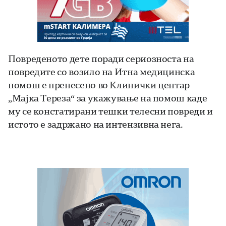
Повреденото дете поради сериозноста на
повредите со возило на Итна медицинска
помош е пренесено во Клинички центар
„Мајка Тереза“ за укажување на помош каде
му се констатирани тешки телесни повреди и
истото е задржано на интензивна нега.