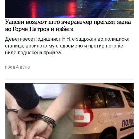
Уапсен возачот што вчеравечер прегази жена
во Ѓорче Петров и избега
Деветнаесетгодишниот Н.Н. е задржан во полициска
станица, возилото му е одземено и против него ќе
биде поднесена пријава
пред 4 дена