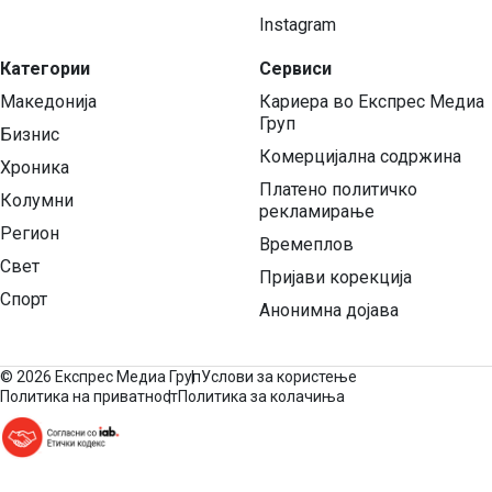
Instagram
Категории
Сервиси
Македонија
Кариера во Експрес Медиа
Груп
Бизнис
Комерцијална содржина
Хроника
Платено политичко
Колумни
рекламирање
Регион
Времеплов
Свет
Пријави корекција
Спорт
Анонимна дојава
©
2026 Експрес Медиа Груп
Услови за користење
Политика на приватност
Политика за колачиња