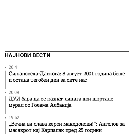
НАЈНОВИ ВЕСТИ
20:41
Сиљановска-Давкова: 8 август 2001 година беше
и остана тегобен ден за сите нас
20:09
ДУИ бара да се казнат лицата кои шкртале
мурал со Голема Албанија
19:52
„Вечна ви слава херои македонски!“: Ангелов за
масакрот кај Карпалак пред 25 години