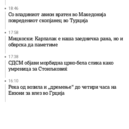
18:46
Со владиниот авион вратен во Македонија
повредениот скопјанец во Турција
17:58
Мицкоски: Карпалак е наша заедничка рана, но и
обврска да паметиме
17:38
СДСМ објави морбидна црно-бела слика како
умреница за Стоиљковиќ
16:10
Река од возила и „дремење“ до четири часа на
Евзони за влез во Грција