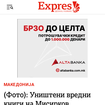
Skip to content
Menu
МАКЕДОНИЈА
(Фото): Уништени вредни
книги на Мисирков,