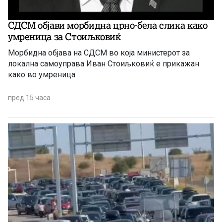
СДСМ објави морбидна црно-бела слика како
умреница за Стоиљковиќ
Морбидна објава на СДСМ во која министерот за
локална самоуправа Иван Стоиљковиќ е прикажан
како во умреница
пред 15 часа