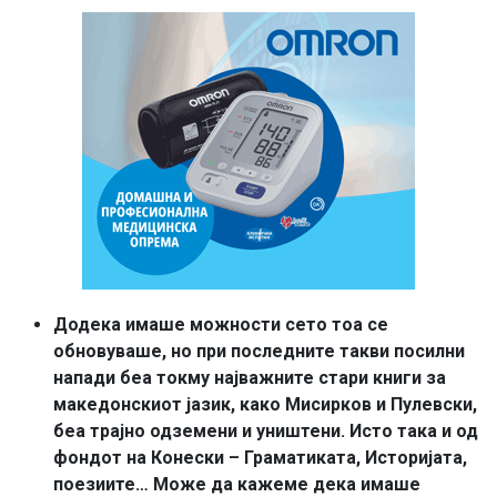
Додека имаше можности сето тоа се
обновуваше, но при последните такви посилни
напади беа токму најважните стари книги за
македонскиот јазик, како Мисирков и Пулевски,
беа трајно одземени и уништени. Исто така и од
фондот на Конески – Граматиката, Историјата,
поезиите… Може да кажеме дека имаше