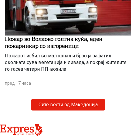
Пожар во Волково голтна куќа, еден
пожарникар со изгореници
Пожарот избил во мал канал и брзо ја зафатил
околната сува вегетација и ливада, а покрај жителите
го гасеа четири ПП-возила
пред 17 часа
Сите вести од Македонија