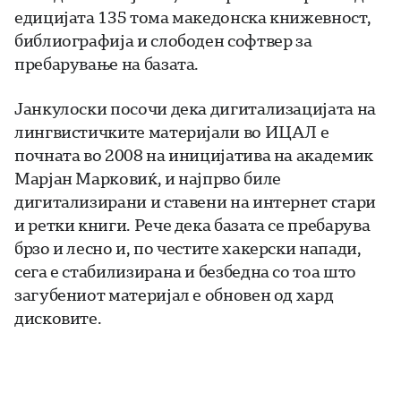
едицијата 135 тома македонска книжевност,
библиографија и слободен софтвер за
пребарување на базата.
Јанкулоски посочи дека дигитализацијата на
лингвистичките материјали во ИЦАЛ е
почната во 2008 на иницијатива на академик
Марјан Марковиќ, и најпрво биле
дигитализирани и ставени на интернет стари
и ретки книги. Рече дека базата се пребарува
брзо и лесно и, по честите хакерски напади,
сега е стабилизирана и безбедна со тоа што
загубениот материјал е обновен од хард
дисковите.