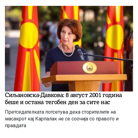
Сиљановска-Давкова: 8 август 2001 година
беше и остана тегобен ден за сите нас
Претседателката потсетува дека сторителите на
масакрот кај Карпалак не се соочија со правото и
правдата