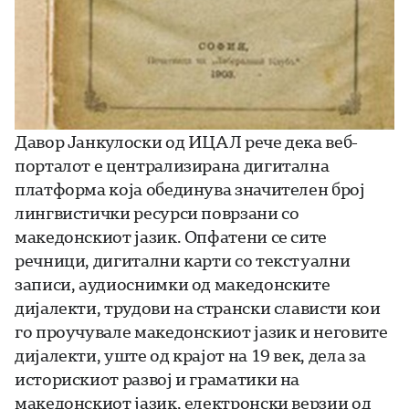
Давор Јанкулоски од ИЦАЛ рече дека веб-
порталот е централизирана дигитална
платформа која обединува значителен број
лингвистички ресурси поврзани со
македонскиот јазик. Опфатени се сите
речници, дигитални карти со текстуални
записи, аудиоснимки од македонските
дијалекти, трудови на странски слависти кои
го проучувале македонскиот јазик и неговите
дијалекти, уште од крајот на 19 век, дела за
историскиот развој и граматики на
македонскиот јазик, електронски верзии од