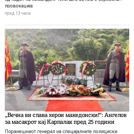
провокација
пред 13 часа
„Вечна ви слава херои македонски!“: Ангелов
за масакрот кај Карпалак пред 25 години
Поранешниот генерал на специјалните полициски