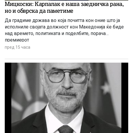
Мицкоски: Карпалак е наша заедничка рана,
но и обврска да паметиме
Да градиме држава во која почитта кон оние што ја
исполниле својата должност кон Македонија ќе биде
над времето, политиката и поделбите, порача
премиерот
пред 15 часа