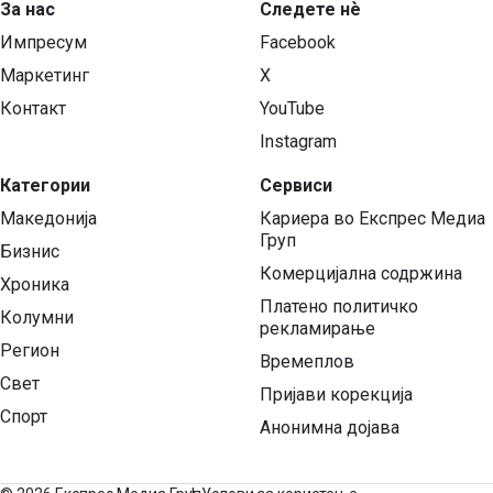
За нас
Следете нѐ
Импресум
Facebook
Маркетинг
X
Контакт
YouTube
Instagram
Категории
Сервиси
Македонија
Кариера во Експрес Медиа
Груп
Бизнис
Комерцијална содржина
Хроника
Платено политичко
Колумни
рекламирање
Регион
Времеплов
Свет
Пријави корекција
Спорт
Анонимна дојава