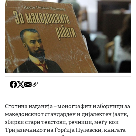
Стотина изданија – монографии и зборници за
македонскиот стандарден и дијалектен јазик,
збирки стари текстови, речници, меѓу кои
Тријазичникот на Ѓорѓија Пулевски, книгата