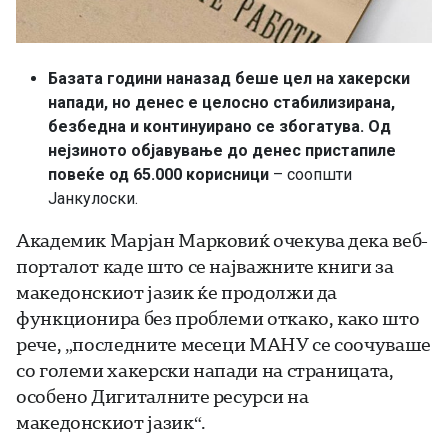
Базата години наназад беше цел на хакерски
напади, но денес е целосно стабилизирана,
безбедна и континуирано се збогатува. Од
нејзиното објавување до денес пристапиле
повеќе од 65.000 корисници
– соопшти
Јанкулоски.
Академик Марјан Марковиќ очекува дека веб-
порталот каде што се најважните книги за
македонскиот јазик ќе продолжи да
функционира без проблеми откако, како што
рече, „последните месеци МАНУ се соочуваше
со големи хакерски напади на страницата,
особено Дигиталните ресурси на
македонскиот јазик“.