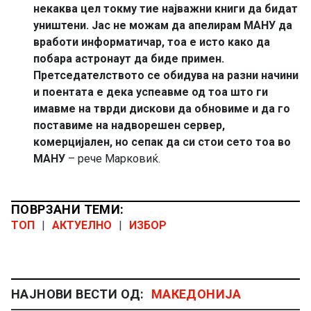
некаква цел токму тие најважни книги да бидат
уништени. Јас не можам да апелирам МАНУ да
вработи информатичар, тоа е исто како да
побара астронаут да биде примен.
Претседателството се обидува на разни начини
и поентата е дека успеавме од тоа што ги
имавме на тврди дискови да обновиме и да го
поставиме на надворешен сервер,
комерцијален, но сепак да си стои сето тоа во
МАНУ
– рече Марковиќ.
ПОВРЗАНИ ТЕМИ:
ТОП
|
АКТУЕЛНО
|
ИЗБОР
НАЈНОВИ ВЕСТИ ОД:
МАКЕДОНИЈА