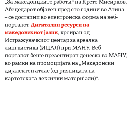
„За македонцките работи“ на Крсте Мисирков,
Абецедарот објавен пред сто години во Атина
– се достапни во електронска форма на веб-
порталот
Дигитални ресурси на
македонскиот јазик
, креиран од
Истражувачкиот центар за ареална
лингвистика (ИЦАЛ) при МАНУ. Веб-
порталот беше презентиран денеска во МАНУ,
во рамки на промоцијата на „Македонски
дијалектен атлас (од ризницата на
картотеката лексички материјали)“.