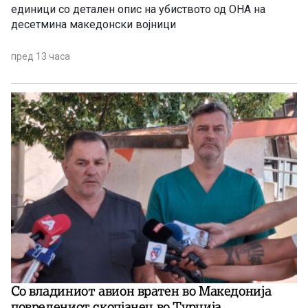
единици со детален опис на убиството од ОНА на
десетмина македонски војници
пред 13 часа
Со владиниот авион вратен во Македонија
повредениот скопјанец во Турција