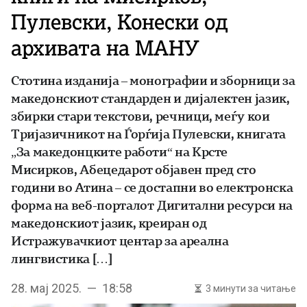
Пулевски, Конески од
архивата на МАНУ
Стотина изданија – монографии и зборници за
македонскиот стандарден и дијалектен јазик,
збирки стари текстови, речници, меѓу кои
Тријазичникот на Ѓорѓија Пулевски, книгата
„За македонцките работи“ на Крсте
Мисирков, Абецедарот објавен пред сто
години во Атина – се достапни во електронска
форма на веб-порталот Дигитални ресурси на
македонскиот јазик, креиран од
Истражувачкиот центар за ареална
лингвистика […]
28. мај 2025. — 18:58
3 минути за читање