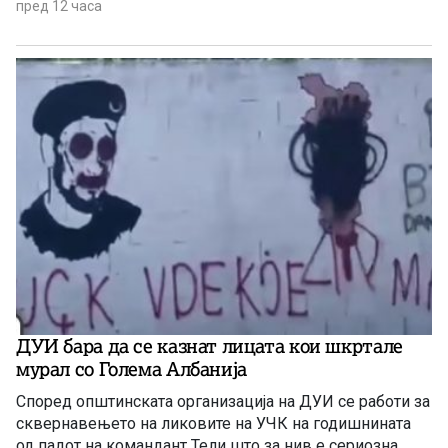
пред 12 часа
ДУИ бара да се казнат лицата кои шкртале
мурал со Голема Албанија
Според општинската организација на ДУИ се работи за
сквернавењето на ликовите на УЧК на годишнината
од падот на командант Тели што за нив е сериозна