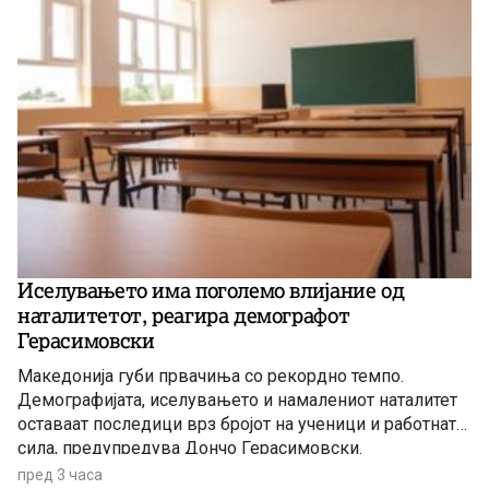
Иселувањето има поголемо влијание од
наталитетот, реагира демографот
Герасимовски
Македонија губи првачиња со рекордно темпо.
Демографијата, иселувањето и намалениот наталитет
оставаат последици врз бројот на ученици и работната
сила, предупредува Дончо Герасимовски.
пред 3 часа