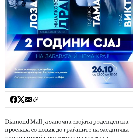
Diamond Mall ја започна својата роденденска
прослава со повик до граѓаните на заедничка
хумана мисија, посветена на грижа за