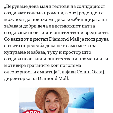
„Веруваме дека мали гестови на солидарност
создаваат голема промена, а овој роденден е
можност да покажеме дека комбинацијата на
забава и добри дела е вистинскиот пат за
создавање позитивни општествени вредности.
Со ваквиот пристап Diamond Mall ја потврдува
својата определба дека не е само место за
купување и забава, туку и простор што
создава позитивни општествени промени и ги
мотивира граѓаните кон поголема
одговорност и емпатија“, изјави Селин Октај,
директорка на Diamond Mall.