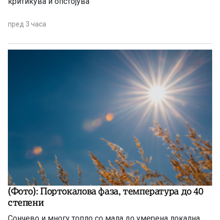
критикува и опстојува
пред 3 часа
(Фото): Портокалова фаза, температура до 40
степени
Сончево и многу топло со мала до умерена локална