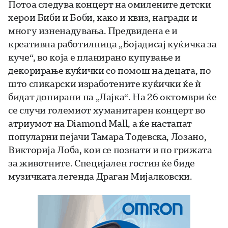
Потоа следува концерт на омилените детски
херои Биби и Боби, како и квиз, награди и
многу изненадувања. Предвидена е и
креативна работилница „Бојадисај куќичка за
куче“, во која е планирано купување и
декорирање куќички со помош на децата, по
што сликарски изработените куќички ќе ѝ
бидат донирани на „Лајка“. На 26 октомври ќе
се случи големиот хуманитарен концерт во
атриумот на Diamond Mall, а ќе настапат
популарни пејачи Тамара Тодевска, Лозано,
Викторија Лоба, кои се познати и по грижата
за животните. Специјален гостин ќе биде
музичката легенда Драган Мијалковски.