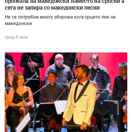
пропеала на македонски наместо на српски а
сега не запира со македонски песни
Не се потребни многу зборови кога срцето пее на
македонски
пред 4 часа