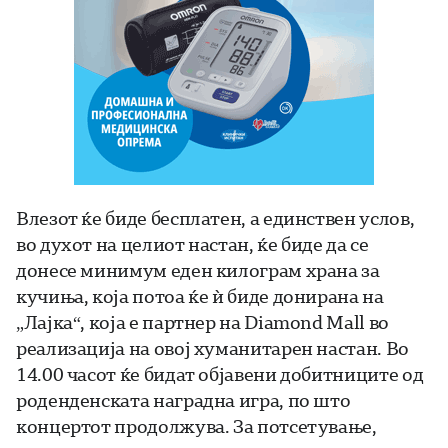
Влезот ќе биде бесплатен, а единствен услов,
во духот на целиот настан, ќе биде да се
донесе минимум еден килограм храна за
кучиња, која потоа ќе ѝ биде донирана на
„Лајка“, која е партнер на Diamond Mall во
реализација на овој хуманитарен настан. Во
14.00 часот ќе бидат објавени добитниците од
роденденската наградна игра, по што
концертот продолжува. За потсетување,