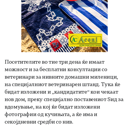
Посетителите во тие три дена ќе имаат
можност и за бесплатни консултации со
ветеринари за нивните домашни миленици,
на специјалниот ветеринарен штанд. Тука ќе
бидат изложени и „кандидатите“ кои чекаат
нов дом, преку специјално поставениот Ѕид за
вдомување, на кој ќе бидат изложени
фотографии од кучињата, а ќе има и
секојдневни средби со нив.