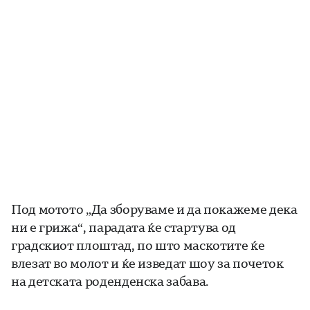
Под мотото „Да зборуваме и да покажеме дека
ни е грижа“, парадата ќе стартува од
градскиот плоштад, по што маскотите ќе
влезат во молот и ќе изведат шоу за почеток
на детската роденденска забава.