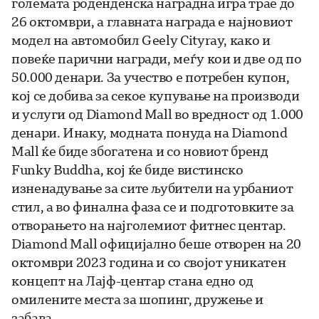
големата роденденска наградна игра трае до
26 октомври, а главната награда е најновиот
модел на автомобил Geely Cityray, како и
повеќе парични награди, меѓу кои и две од по
50.000 денари. За учество е потребен купон,
кој се добива за секое купување на производи
и услуги од Diamond Mall во вредност од 1.000
денари. Инаку, модната понуда на Diamond
Mall ќе биде збогатена и со новиот бренд
Funky Buddha, кој ќе биде вистинско
изненадување за сите љубители на урбаниот
стил, а во финална фаза се и подготовките за
отворањето на најголемиот фитнес центар.
Diamond Mall официјално беше отворен на 20
октомври 2023 година и со својот уникатен
концепт на Лајф-центар стана едно од
омилените места за шопинг, дружење и
забава.