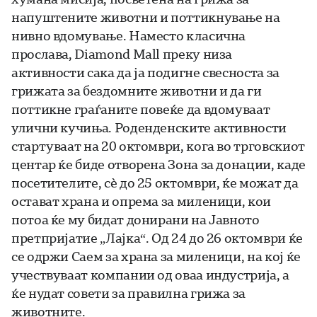
напуштените животни и поттикнување на
нивно вдомување. Наместо класична
прослава, Diamond Mall преку низа
активности сака да ја подигне свесноста за
грижата за бездомните животни и да ги
поттикне граѓаните повеќе да вдомуваат
улични кучиња. Роденденските активности
стартуваат на 20 октомври, кога во трговскиот
центар ќе биде отворена Зона за донации, каде
посетителите, сѐ до 25 октомври, ќе можат да
остават храна и опрема за миленици, кои
потоа ќе му бидат донирани на Јавното
претпријатие „Лајка“. Oд 24 до 26 октомври ќе
се одржи Саем за храна за миленици, на кој ќе
учествуваат компании од оваа индустрија, а
ќе нудат совети за правилна грижа за
животните.