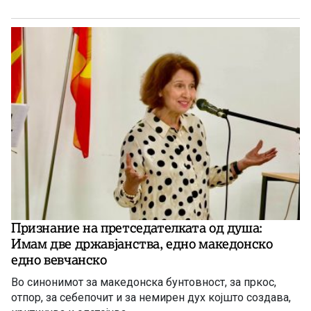
Признание на претседателката од душа:
Имам две државјанства, едно македонско
едно вевчанско
Во синонимот за македонска бунтовност, за пркос,
отпор, за себепочит и за немирен дух којшто создава,