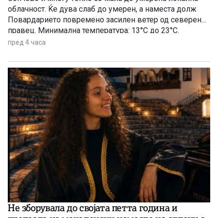
облачност. Ќе дува слаб до умерен, а наместа долж
Повардарието повремено засилен ветер од северен
правец. Минимална температура: 13°C до 23°C.
Максимална температура: 33°C до 40°C.
пред 4 часа
Не зборувала до својата петта година и