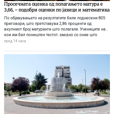
Просечната оценка од полагањето матура е
3,66, – подобри оценки по јазици и математика
По објавувањето на резултатите биле поднесени 805
приговори, што претставува 2,86 проценти од
вкупниот број матуранти што полагале. Учениците на
кои им бил поништен тестот, заедно со оние што
отсуствувале во јуни, ќе може да полагаат во
пред 14 часа
августовската испитна сесија.