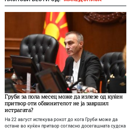
Груби за пола месец може да излезе од куќен
притвор оти обвинителот не ја завршил
истрагата?
На 22 август истекува рокот до кога Груби може да
остане во куќен притвор согласно досегашната судска