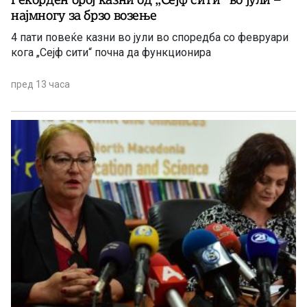
најмногу за брзо возење
4 пати повеќе казни во јули во споредба со февруари
кога „Сејф сити“ почна да функционира
пред 13 часа