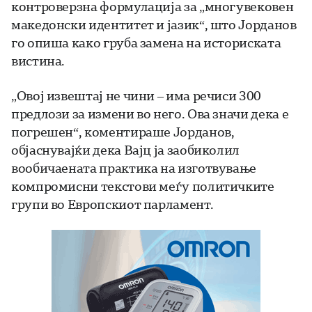
контроверзна формулација за „многувековен
македонски идентитет и јазик“, што Јорданов
го опиша како груба замена на историската
вистина.
„Овој извештај не чини – има речиси 300
предлози за измени во него. Ова значи дека е
погрешен“, коментираше Јорданов,
објаснувајќи дека Вајц ја заобиколил
вообичаената практика на изготвување
компромисни текстови меѓу политичките
групи во Европскиот парламент.