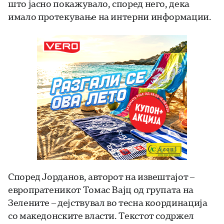
што јасно покажувало, според него, дека
имало протекување на интерни информации.
Според Јорданов, авторот на извештајот –
европратеникот Томас Вајц од групата на
Зелените – дејствувал во тесна координација
со македонските власти. Текстот содржел