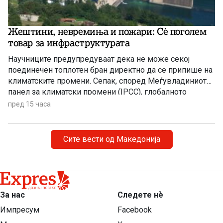
Жештини, невремиња и пожари: Сè поголем
товар за инфраструктурата
Научниците предупредуваат дека не може секој
поединечен топлотен бран директно да се припише на
климатските промени. Сепак, според Меѓувладиниот
панел за климатски промени (IPCC), глобалното
затоплување придонесува ваквите екстремни
пред 15 часа
временски појави да стануваат сѐ почести,
поинтензивни и подолготрајни.
Сите вести од Македонија
За нас
Следете нѐ
Импресум
Facebook