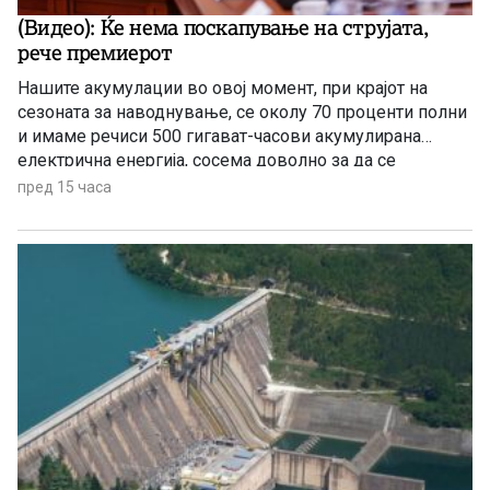
(Видео): Ќе нема поскапување на струјата,
рече премиерот
Нашите акумулации во овој момент, при крајот на
сезоната за наводнување, се околу 70 проценти полни
и имаме речиси 500 гигават-часови акумулирана
електрична енергија, сосема доволно за да се
чувствуваме безбедни, комотни и да немаме
пред 15 часа
предизвик во делот на снабдувањето за граѓаните и за
индустријата. И нема да правиме панични прес-
конференции, вели премиерот Христијан Мицкоски.