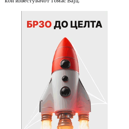
кон известувачот Томас Вајц.