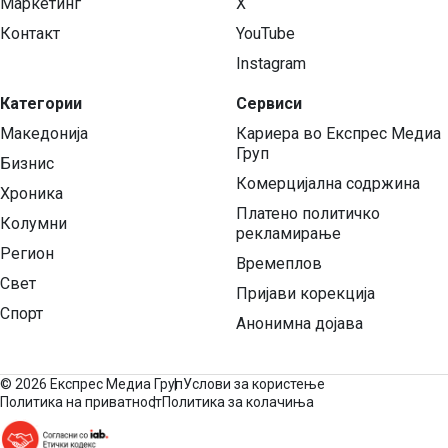
Маркетинг
X
Контакт
YouTube
Instagram
Категории
Сервиси
Македонија
Кариера во Експрес Медиа
Груп
Бизнис
Комерцијална содржина
Хроника
Платено политичко
Колумни
рекламирање
Регион
Времеплов
Свет
Пријави корекција
Спорт
Анонимна дојава
©
2026 Експрес Медиа Груп
Услови за користење
Политика на приватност
Политика за колачиња