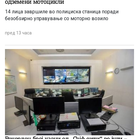
одземени мотоцикли
14 лица завршиле во полициска станица поради
безобѕирно управување со моторно возило
пред 13 часа
Рекорден број казни од „Сејф сити“ во јули –