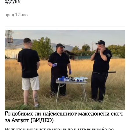
одлука
пред 12 часа
Го добивме ли најсмешниот македонски скеч
за Август (ВИДЕО)
Непретенциозниот хумор на двајцата јунаци ќе ве