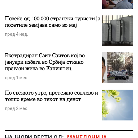
Повеќе од 100.000 странски туристи ја
посетиле земјава само во мај
пред 4 нед.
Екстрадиран Саит Саитов кој во
јануари избега во Србија откако
прегази жена во Капиштец
пред 1 мес.
По свежото утро, претежно сончево и
топло време во текот на денот
пред 2 мес.
НАЈНОВИ ВЕСТИ ОД:
МАКЕДОНИЈА