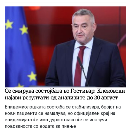
Се смирува состојбата во Гостивар: Клековски
најави резултати од анализите до 20 август
Епидемиолошката состојба се стабилизира, бројот на
нови пациенти се намалува, но официјален крај на
епидемијата ќе има дури откако ќе се исклучи
поврзаноста со водата за пиење