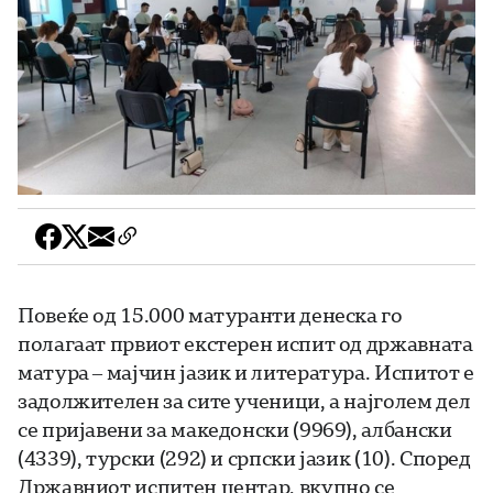
Повеќе од 15.000 матуранти денеска го
полагаат првиот екстерен испит од државната
матура – мајчин јазик и литература. Испитот е
задолжителен за сите ученици, а најголем дел
се пријавени за македонски (9969), албански
(4339), турски (292) и српски јазик (10). Според
Државниот испитен центар, вкупно се