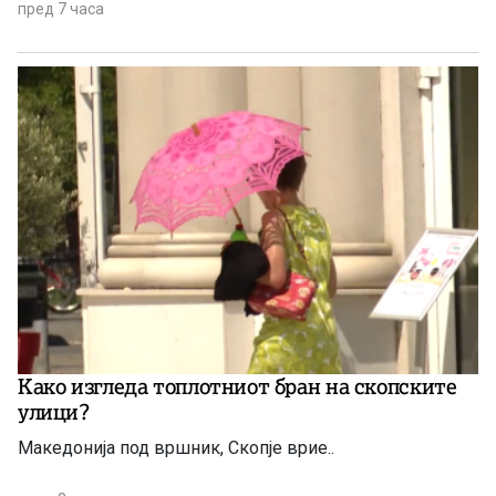
пред 7 часа
Како изгледа топлотниот бран на скопските
улици?
Македонија под вршник, Скопје врие..