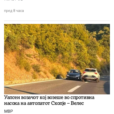
пред 8 часа
Уапсен возачот кој возеше во спротивна
насока на автопатот Скопје – Велес
МВР