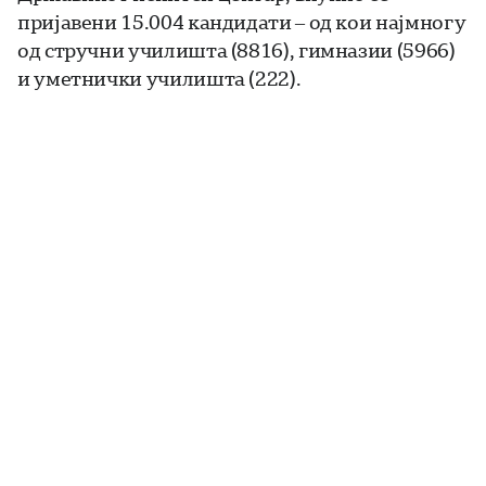
пријавени 15.004 кандидати – од кои најмногу
од стручни училишта (8816), гимназии (5966)
и уметнички училишта (222).