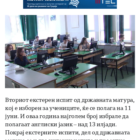
Вториот екстерен испит од државната матура,
кој е изборен за учениците, ќе се полага на 11
јуни. И оваа година најголем број избрале да
полагаат англиски јазик – над 13 илјади.
Покрај екстерните испити, дел од државната