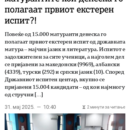
полагаат првиот екстерен
испит?!
Повеќе од 15.000 матуранти денеска го
полагаат првиот екстерен испит од државната
матура – мајчин јазик и литература. Испитот е
задолжителен за сите ученици, а најголем дел
се пријавени за македонски (9969), албански
(4339), турски (292) и српски јазик (10). Според
Државниот испитен центар, вкупно се
пријавени 15.004 кандидати – од кои најмногу
од стручни […]
31. мај 2025. — 10:40
2 минути за читање