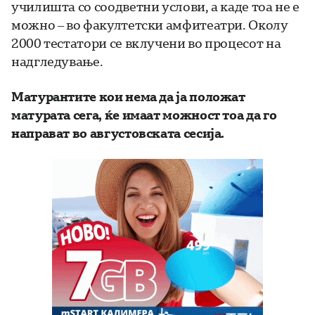
училишта со соодветни услови, а каде тоа не е
можно – во факултетски амфитеатри. Околу
2000 тестатори се вклучени во процесот на
надгледување.
Матурантите кои нема да ја положат
матурата сега, ќе имаат можност тоа да го
направат во августовската сесија.