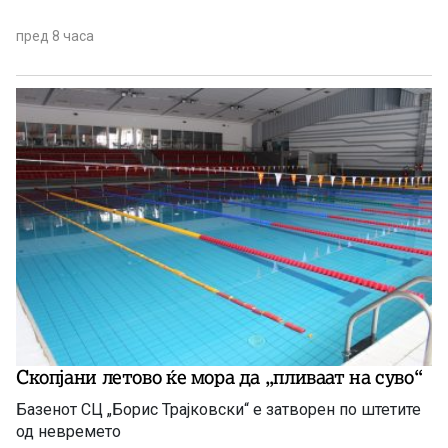
пред 8 часа
Скопјани летово ќе мора да „пливаат на суво“
Базенот СЦ „Борис Трајковски“ е затворен по штетите
од невремето