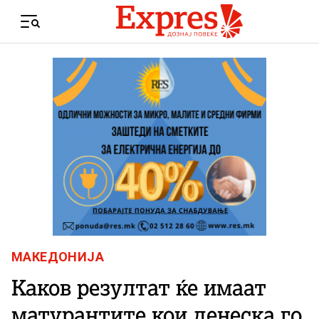
Skip to content
Menu
МАКЕДОНИЈА
Каков резултат ќе имаат
матурантите кои денеска го