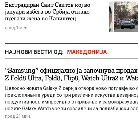
Екстрадиран Саит Саитов кој во
јануари избега во Србија откако
прегази жена во Капиштец
пред 1 мес.
НАЈНОВИ ВЕСТИ ОД:
МАКЕДОНИЈА
“Samsung” официјално ја започнува продаж
Z Fold8 Ultra, Fold8, Flip8, Watch Ultra2 и Wa
Целосно новата Galaxy Z серија отвора ново поглавје во 
преклопливите уреди со три различни искуства дизајнира
продуктивност, импресивно откривање и самоизразувањ
новите Galaxy Watch уреди создадени за подлабински зд
пред 21 мин.