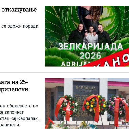
а откажување
а се одржи поради
та на 25-
прилепски
ен-обележјето во
ќе започнат
тан кај Карпалак,
ранители.