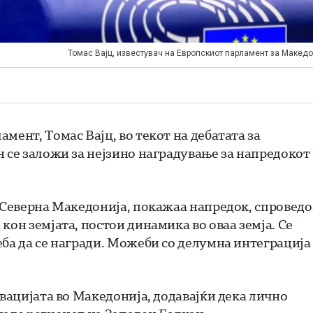
Томас Вајц, известувач на Европскиот парламент за Македо
мент, Томас Вајц, во текот на дебатата за
 се заложи за нејзино наградување за напредокот
а Северна Македонија, покажаа напредок, спроведо
кон земјата, постои динамика во оваа земја. Се
ба да се награди. Можеби со делумна интеграција
ивацијата во Македонија, додавајќи дека лично