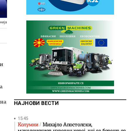
нија
 и
а
 на
НАЈНОВИ ВЕСТИ
15:45
Колумни
Михајло Апостолски,
македонскиот народен херој, кој се бореше со