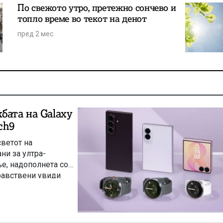
По свежото утро, претежно сончево и
топло време во текот на денот
пред 2 мес.
бата на Galaxy
tch9
светот на
ни за ултра-
е, надополнета со
равствени увиди