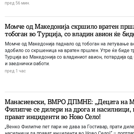
пред 56 мин.
Момче од Македонија скршило вратен пршл
тобоган во Турција, со владин авион ќе бид
Момче од Македонија паднало од тобоган на летување в
здобило со скршеница на вратен пршлен. Утре ќе биде т
Турција во Македонија со владиниот авион, потврдија од
и заеднички работи.
пред 1 час
Манасиевски, ВМРО ДПМНЕ: „Децата на М
Филипче се дилери на дрога и насилници, 
прават инциденти во Ново Село!
„Венко Филипче пет пари не дава за Гостивар, прати диле
насилници да прават инциденти во Ново Село!“ – портп