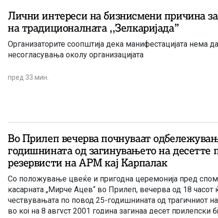
Лични интереси на бизнисмени причина з
на традиционалната ,,Зелкаријада”
Организаторите соопштија дека манифестацијата нема д
несогласувања околу организацијата
пред 33 мин.
Во Прилеп вечерва почнуваат одбележувања
годишнината од загинувањето на десетте 
резервисти на АРМ кај Карпалак
Со положување цвеќе и пригодна церемонија пред спом
касарната „Мирче Ацев“ во Прилеп, вечерва од 18 часот 
чествувањата по повод 25-годишнината од трагичниот нас
во кој на 8 август 2001 година загинаа десет прилепски б