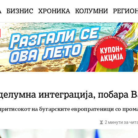
А
БИЗНИС
ХРОНИКА
КОЛУМНИ
РЕГИО
делумна интеграција, побара В
притисокот на бугарските европратеници со пром
2 минути за чи