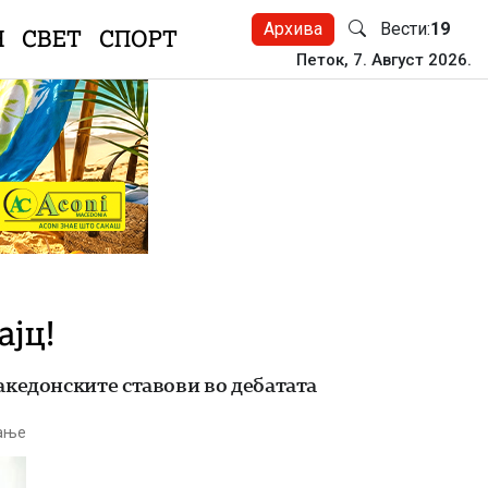
Архива
Вести:
19
Н
СВЕТ
СПОРТ
Петок, 7. Август 2026.
ајц!
акедонските ставови во дебатата
тање