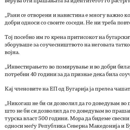
верува оти прашањата за идентитетот го растрг
„Рани се отворени и навистина е многу важно ко
добри односи со своите соседи. Не ни треба пов
Тој посебно им го крена притисокот на бугарски
зборуваше за соучесништвото на неговата татк
војна.
„Инвестирањето во помирување и во добри билат
потребни 40 години за да признае дека била соу
Кај членовите на ЕП од Бугарија ја прелеа чаш
„Никогаш не би си дозволил да го доведувам во 
што не би си дозволил да го доведувам во праша
турска власт 500 години. Мора да бидеме свесн
односи меѓу Република Северна Македонија и Б