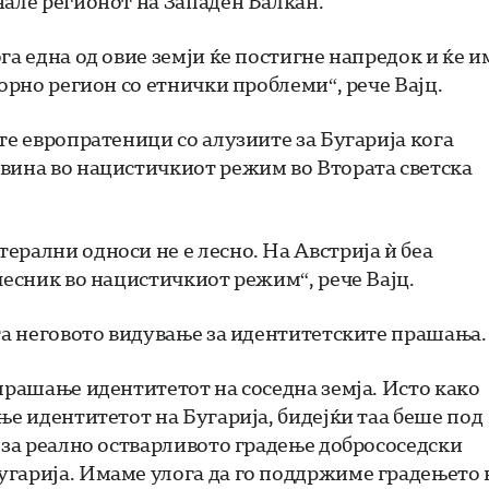
нале регионот на Западен Балкан.
га една од овие земји ќе постигне напредок и ќе и
торно регион со етнички проблеми“, рече Вајц.
те европратеници со алузиите за Бугарија кога
овина во нацистичкиот режим во Втората светска
ерални односи не е лесно. На Австрија ѝ беа
чесник во нацистичкиот режим“, рече Вајц.
ата неговото видување за идентитетските прашања.
прашање идентитетот на соседна земја. Исто како
ње идентитетот на Бугарија, бидејќи таа беше под
и за реално остварливото градење добрососедски
угарија. Имаме улога да го поддржиме градењето 