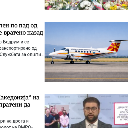
ен по пад од
е вратенo назад
о Бодрум и се
ранспортирано од
 Службата за општи
акедонија“ на
пратени да
ри на дрога и
аролот на ВМРО-