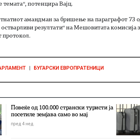
е темата“, потенцира Вајц.
метнатиот амандман за бришење на параграфот 73 
но остварливи резултати“ на Мешовитата комисија 
 протокол.
АРЛАМЕНТ
|
БУГАРСКИ ЕВРОПРАТЕНИЦИ
Повеќе од 100.000 странски туристи ја
посетиле земјава само во мај
пред 4 нед.