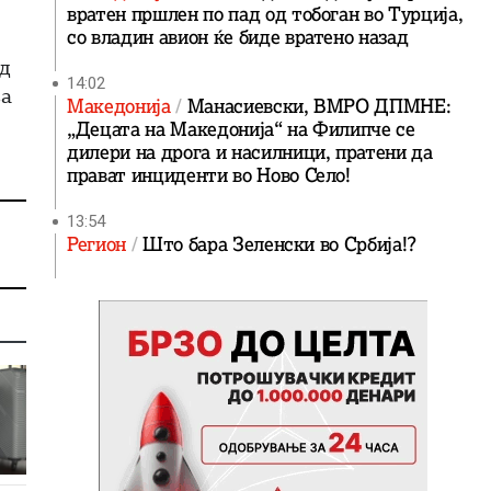
вратен пршлен по пад од тобоган во Турција,
со владин авион ќе биде вратенo назад
од
14:02
за
Македонија
Манасиевски, ВМРО ДПМНЕ:
„Децата на Македонија“ на Филипче се
дилери на дрога и насилници, пратени да
прават инциденти во Ново Село!
13:54
Регион
Што бара Зеленски во Србија!?