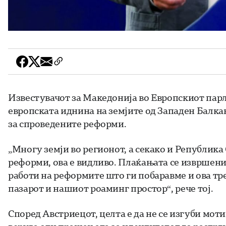
Известувачот за Македонија во Европскиот парла
европската иднина на земјите од Западен Балкан
за спроведените реформи.
„Многу земји во регионот, а секако и Републик
реформи, ова е видливо. Плаќањата се извршени 
работи на реформите што ги побаравме и ова тре
пазарот и нашиот роаминг простор“, рече тој.
Според Австриецот, целта е да не се изгуби мот