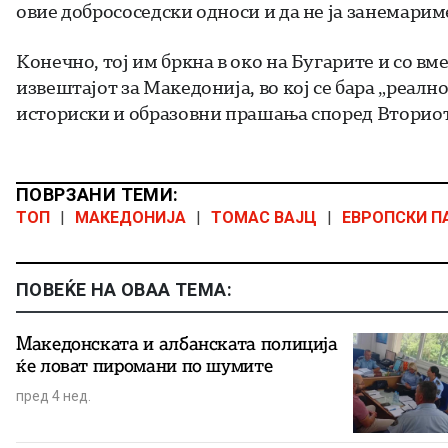
овие добрососедски односи и да не ја занемарим
Конечно, тој им бркна в око на Бугарите и со в
извештајот за Македонија, во кој се бара „реал
историски и образовни прашања според Вториот
ПОВРЗАНИ ТЕМИ:
ТОП
|
МАКЕДОНИЈА
|
ТОМАС ВАЈЦ
|
ЕВРОПСКИ П
ПОВЕЌЕ НА ОВАА ТЕМА:
Македонската и албанската полиција
ќе ловат пиромани по шумите
пред 4 нед.