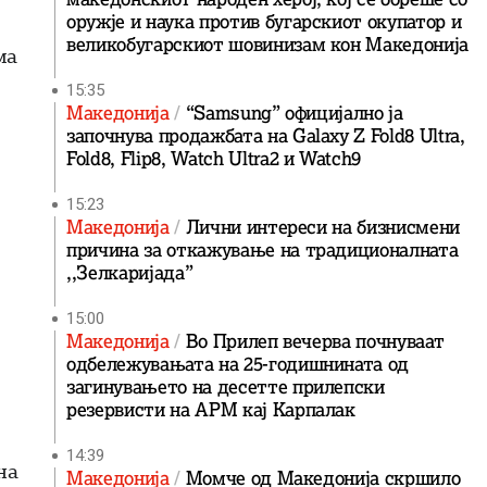
оружје и наука против бугарскиот окупатор и
великобугарскиот шовинизам кон Македонија
ма
15:35
Македонија
“Samsung” официјално ја
започнува продажбата на Galaxy Z Fold8 Ultra,
Fold8, Flip8, Watch Ultra2 и Watch9
15:23
Македонија
Лични интереси на бизнисмени
причина за откажување на традиционалната
,,Зелкаријада”
15:00
Македонија
Во Прилеп вечерва почнуваат
одбележувањата на 25-годишнината од
загинувањето на десетте прилепски
резервисти на АРМ кај Карпалак
14:39
на
Македонија
Момче од Македонија скршило