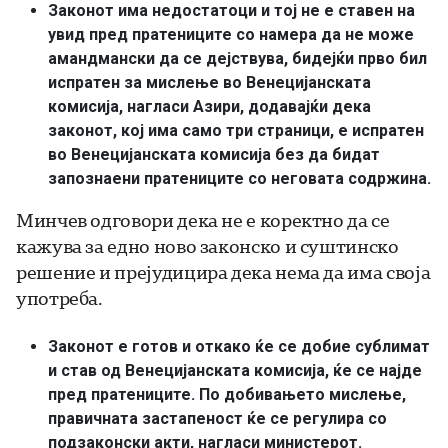
Законот има недостатоци и тој не е ставен на
увид пред пратениците со намера да не може
амандмански да се дејствува, бидејќи прво бил
испратен за мислење во Венецијанската
комисија, нагласи Азири, додавајќи дека
законот, кој има само три страници, е испратен
во Венецијанската комисија без да бидат
запознаени пратениците со неговата содржина.
Минчев одговори дека не е коректно да се
кажува за едно ново законско и суштинско
решение и прејудицира дека нема да има своја
употреба.
Законот е готов и откако ќе се добие сублимат
и став од Венецијанската комисија, ќе се најде
пред пратениците. По добивањето мислење,
правичната застапеност ќе се регулира со
подзаконски акти, нагласи министерот.