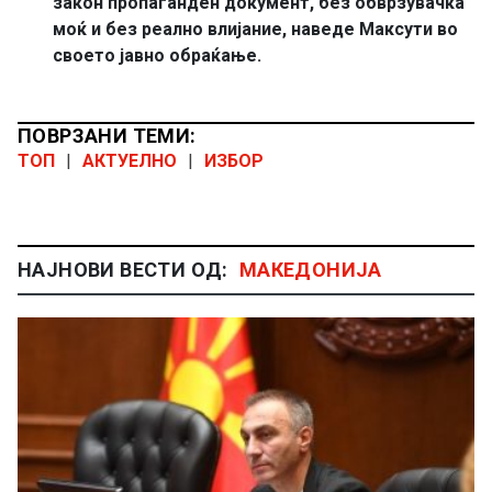
закон пропаганден документ, без обврзувачка
моќ и без реално влијание, наведе Максути во
своето јавно обраќање.
ПОВРЗАНИ ТЕМИ:
ТОП
|
АКТУЕЛНО
|
ИЗБОР
НАЈНОВИ ВЕСТИ ОД:
МАКЕДОНИЈА