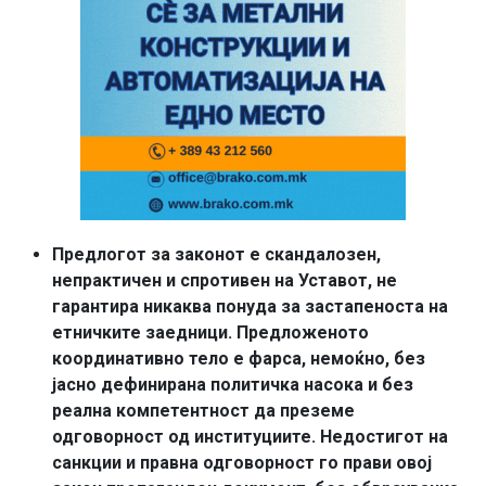
Предлогот за законот е скандалозен,
непрактичен и спротивен на Уставот, не
гарантира никаква понуда за застапеноста на
етничките заедници. Предложеното
координативно тело е фарса, немоќно, без
јасно дефинирана политичка насока и без
реална компетентност да преземе
одговорност од институциите. Недостигот на
санкции и правна одговорност го прави овој