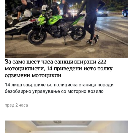
За само шест часа санкционирани 222
мотоциклисти, 14 приведени исто толку
одземени мотоцикли
14 лица завршиле во полициска станица поради
безобѕирно управување со моторно возило
пред 2 часа