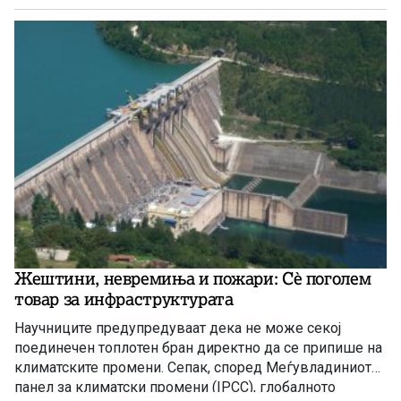
индустријата. И нема да правиме панични прес-
конференции, вели премиерот Христијан Мицкоски.
Жештини, невремиња и пожари: Сè поголем
товар за инфраструктурата
Научниците предупредуваат дека не може секој
поединечен топлотен бран директно да се припише на
климатските промени. Сепак, според Меѓувладиниот
панел за климатски промени (IPCC), глобалното