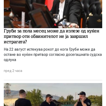
Груби за пола месец може да излезе од куќен
притвор оти обвинителот не ја завршил
истрагата?
На 22 август истекува рокот до кога Груби може да
остане во куќен притвор согласно досегашната судска
одлука
пред 2 часа