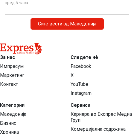
затоплување придонесува ваквите екстремни
пред 5 часа
временски појави да стануваат сѐ почести,
поинтензивни и подолготрајни.
Сите вести од Македонија
За нас
Следете нѐ
Импресум
Facebook
Маркетинг
X
Контакт
YouTube
Instagram
Категории
Сервиси
Македонија
Кариера во Експрес Медиа
Груп
Бизнис
Комерцијална содржина
Хроника