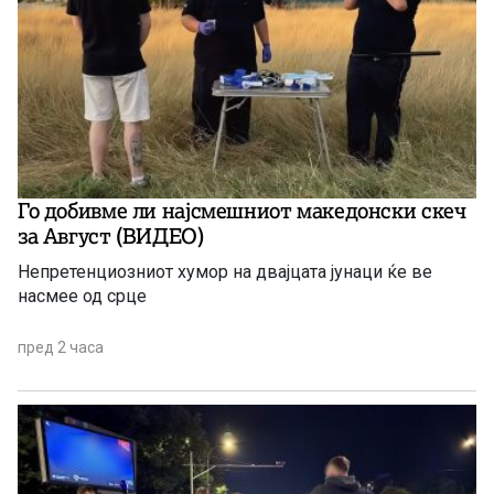
Го добивме ли најсмешниот македонски скеч
за Август (ВИДЕО)
Непретенциозниот хумор на двајцата јунаци ќе ве
насмее од срце
пред 2 часа