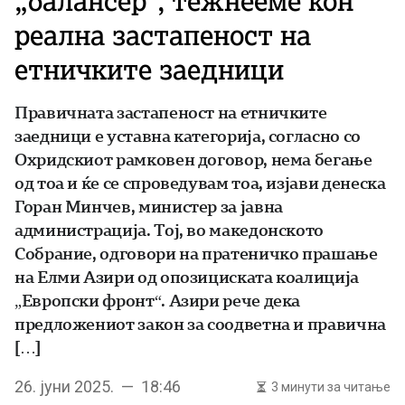
„балансер“, тежнееме кон
реална застапеност на
етничките заедници
Правичната застапеност на етничките
заедници е уставна категорија, согласно со
Охридскиот рамковен договор, нема бегање
од тоа и ќе се спроведувам тоа, изјави денеска
Горан Минчев, министер за јавна
администрација. Тој, во македонското
Собрание, одговори на пратеничко прашање
на Елми Азири од опозициската коалиција
„Европски фронт“. Азири рече дека
предложениот закон за соодветна и правична
[…]
26. јуни 2025. — 18:46
3 минути за читање