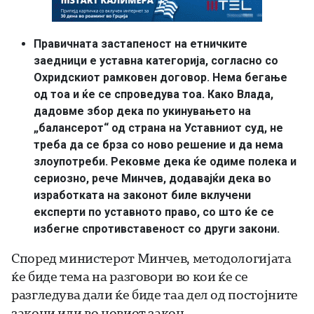
Правичната застапеност на етничките
заедници е уставна категорија, согласно со
Охридскиот рамковен договор. Нема бегање
од тоа и ќе се спроведува тоа. Како Влада,
дадовме збор дека по укинувањето на
„балансерот“ од страна на Уставниот суд, не
треба да се брза со ново решение и да нема
злоупотреби. Рековме дека ќе одиме полека и
сериозно, рече Минчев, додавајќи дека во
изработката на законот биле вклучени
експерти по уставното право, со што ќе се
избегне спротивставеност со други закони.
Според министерот Минчев, методологијата
ќе биде тема на разговори во кои ќе се
разгледува дали ќе биде таа дел од постојните
закони или во новиот закон.