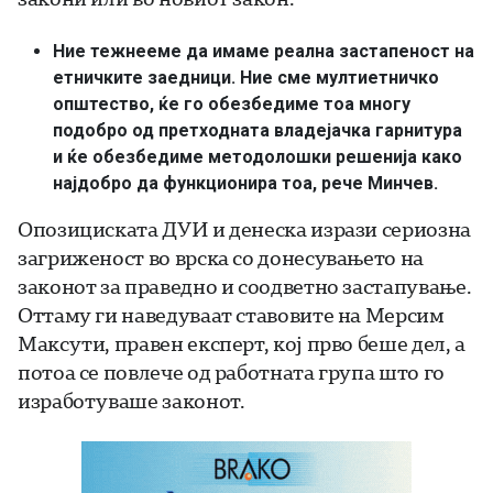
Ние тежнееме да имаме реална застапеност на
етничките заедници. Ние сме мултиетничко
општество, ќе го обезбедиме тоа многу
подобро од претходната владејачка гарнитура
и ќе обезбедиме методолошки решенија како
најдобро да функционира тоа, рече Минчев.
Опозициската ДУИ и денеска изрази сериозна
загриженост во врска со донесувањето на
законот за праведно и соодветно застапување.
Оттаму ги наведуваат ставовите на Мерсим
Максути, правен експерт, кој прво беше дел, а
потоа се повлече од работната група што го
изработуваше законот.