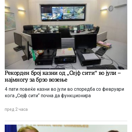
Рекорден број казни од „Сејф сити“ во јули –
најмногу за брзо возење
4 пати повеќе казни во јули во споредба со февруари
кога „Сејф сити“ почна да функционира
пред 2 часа