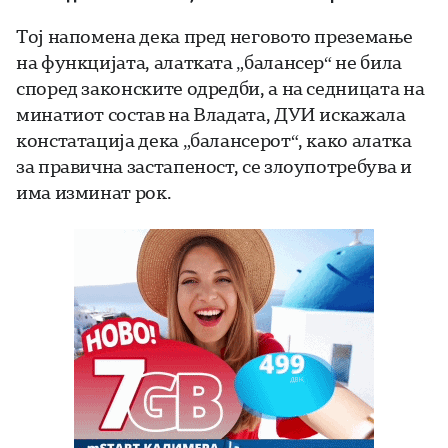
Тој напомена дека пред неговото преземање
на функцијата, алатката „балансер“ не била
според законските одредби, а на седницата на
минатиот состав на Владата, ДУИ искажала
констатација дека „балансерот“, како алатка
за правична застапеност, се злоупотребува и
има изминат рок.