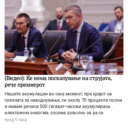
(Видео): Ќе нема поскапување на струјата,
рече премиерот
Нашите акумулации во овој момент, при крајот на
сезоната за наводнување, се околу 70 проценти полни
и имаме речиси 500 гигават-часови акумулирана
електрична енергија, сосема доволно за да се
чувствуваме безбедни, комотни и да немаме
пред 5 часа
предизвик во делот на снабдувањето за граѓаните и за