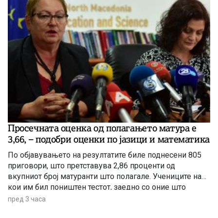
Просечната оценка од полагањето матура е
3,66, – подобри оценки по јазици и математика
По објавувањето на резултатите биле поднесени 805
приговори, што претставува 2,86 проценти од
вкупниот број матуранти што полагале. Учениците на
кои им бил поништен тестот, заедно со оние што
отсуствувале во јуни, ќе може да полагаат во
пред 3 часа
августовската испитна сесија.