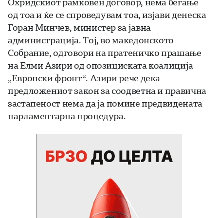
Охридскиот рамковен договор, нема бегање
од тоа и ќе се спроведувам тоа, изјави денеска
Горан Минчев, министер за јавна
администрација. Тој, во македонското
Собрание, одговори на пратеничко прашање
на Елми Азири од опозициската коалиција
„Европски фронт“. Азири рече дека
предложениот закон за соодветна и правична
застапеност нема да ја помине предвидената
парламентарна процедура.