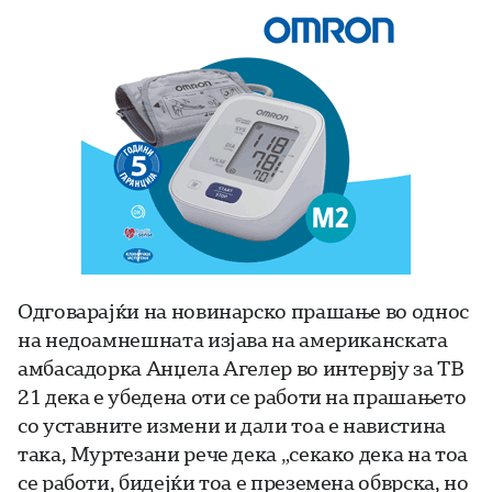
Одговарајќи на новинарско прашање во однос
на недоамнешната изјава на американската
амбасадорка Анџела Агелер во интервју за ТВ
21 дека е убедена оти се работи на прашањето
со уставните измени и дали тоа е навистина
така, Муртезани рече дека „секако дека на тоа
се работи, бидејќи тоа е преземена обврска, но