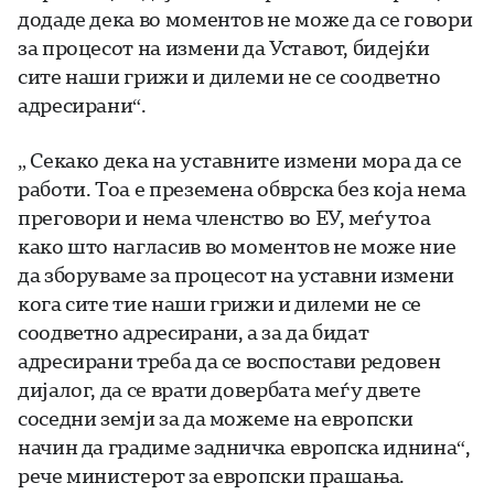
додаде дека во моментов не може да се говори
за процесот на измени да Уставот, бидејќи
сите наши грижи и дилеми не се соодветно
адресирани“.
„ Секако дека на уставните измени мора да се
работи. Тоа е преземена обврска без која нема
преговори и нема членство во ЕУ, меѓутоа
како што нагласив во моментов не може ние
да зборуваме за процесот на уставни измени
кога сите тие наши грижи и дилеми не се
соодветно адресирани, а за да бидат
адресирани треба да се воспостави редовен
дијалог, да се врати довербата меѓу двете
соседни земји за да можеме на европски
начин да градиме задничка европска иднина“,
рече министерот за европски прашања.