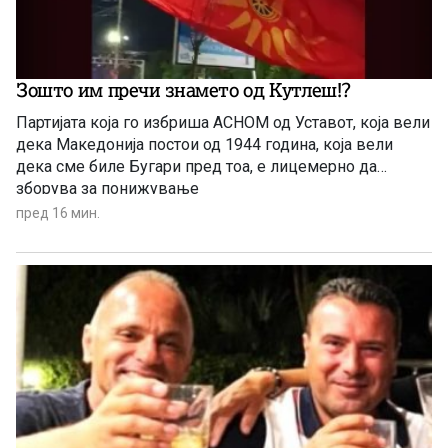
Зошто им пречи знамето од Кутлеш!?
Партијата која го избриша АСНОМ од Уставот, која вели
дека Македонија постои од 1944 година, која вели
дека сме биле Бугари пред тоа, е лицемерно да
зборува за понижување
пред 16 мин.