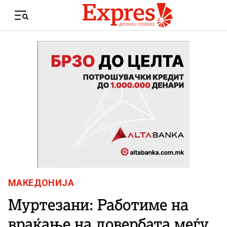
Skip to content
Menu
МАКЕДОНИЈА
Муртезани: Работиме на
враќање на довербата меѓу