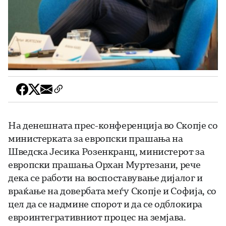
На денешната прес-конференција во Скопје со
министерката за европски прашања на
Шведска Јесика Розенкранц, министерот за
европски прашања Орхан Муртезани, рече
дека се работи на воспоставување дијалог и
враќање на довербата меѓу Скопје и Софија, со
цел да се надмине спорот и да се одблокира
евроинтегративниот процес на земјава.