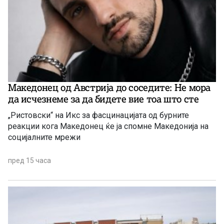
Македонец од Австрија до соседите: Не мора
да исчезнеме за да бидете вие ​​тоа што сте
„Ристовски“ на Икс за фасцинацијата од бурните
реакции кога Македонец ќе ја спомне Македонија на
социјалните мрежи
пред 15 часа