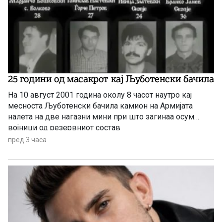
25 години од масакрот кај Љуботенски бачила
На 10 август 2001 година околу 8 часот наутро кај
месноста Љуботенски бачила камион на Армијата
налетa на две нагазни мини при што загинаа осум
војници од резервниот состав
пред 3 часа