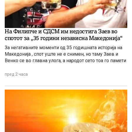
На Филипче и СДСМ им недостига Заев во
спотот за „35 години независна Македонија“
За негативните моменти од 35 годишната историја на
Македонија , спот уште не е снимен, но таму Заев и
Венко се во главна улога, а народот сето тоа го памети
пред 2 часа