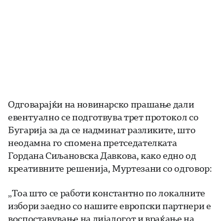
Одговарајќи на новинарско прашање дали
евентуално се подготвува трет протокол со
Бугарија за да се надминат разликите, што
неодамна го спомена претседателката
Гордана Сиљановска Давкова, како едно од
креативните решенија, Муртезани со одговор:
„Тоа што се работи константно по локалните
избори заедно со нашите европски партнери е
воспоставување на дијалогот и враќање на