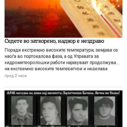
Седете во затворено, надвор е нездраво
Поради екстремно високите температури, земјава се
наоѓа во портокалова фаза, а од Управата за
хидрометеоролошки работи најавуваат продолжување
на екстремно високите температури и неделава
пред 2 часа