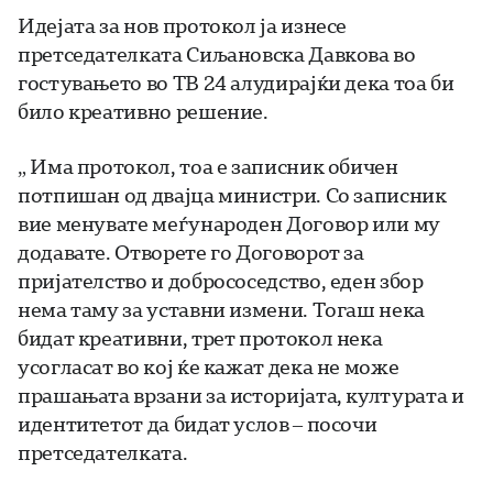
Идејата за нов протокол ја изнесе
претседателката Сиљановска Давкова во
гостувањето во ТВ 24 алудирајќи дека тоа би
било креативно решение.
„ Има протокол, тоа е записник обичен
потпишан од двајца министри. Со записник
вие менувате меѓународен Договор или му
додавате. Отворете го Договорот за
пријателство и добрососедство, еден збор
нема таму за уставни измени. Тогаш нека
бидат креативни, трет протокол нека
усогласат во кој ќе кажат дека не може
прашањата врзани за историјата, културата и
идентитетот да бидат услов – посочи
претседателката.