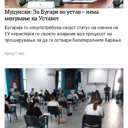
Муцунски: За Бугари во устав – нема
менување на Уставот
Бугарија го злоупотребува својот статус на членка на
ЕУ користејќи го своето влијание врз процесот на
проширување за да ги оствари билатералните барања
пред 1 час