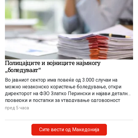
Полицајците и војниците најмногу
„боледуваат“
Во јавниот сектор има повеќе од 3.000 случаи на
можно незаконско користење боледување, откри
директорот на ФЗО Златко Перински и најави детални
проверки и постапки за утврдување одговорност
пред 5 часа
Сите вести од Македонија