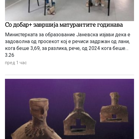
Со добар+ завршија матурантите годинава
Министерката за образование Јаневска изјави дека е
задоволна од просекот кој е речиси задржан од лани,
кога беше 3,69, за разлика, рече, од 2024 кога беше
3,26
пред 1 час