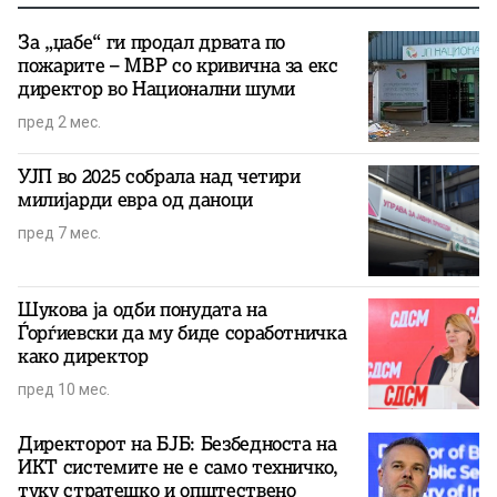
За „џабе“ ги продал дрвата по
пожарите – МВР со кривична за екс
директор во Национални шуми
пред 2 мес.
УЈП во 2025 собралa над четири
милијарди евра од даноци
пред 7 мес.
Шукова ја одби понудата на
Ѓорѓиевски да му биде соработничка
како директор
пред 10 мес.
Директорот на БЈБ: Безбедноста на
ИКТ системите не е само техничко,
туку стратешко и општествено