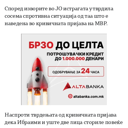
Според изворите во ЈО истрагата утврдила
сосема спротивна ситуација од таа што е
наведена во кривичната пријава на МВР.
Наспроти тврдењата од кривичната пријава
дека Ибраими и уште две лица сториле повеќе