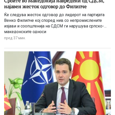
Србите во Македонија навредени од СДСМ,
најавен жесток одговор до Филипче
Ќе следува жесток одговор до лидерот на партијата
Венко Филипче кој според нив со непромислените
изјави и соопштенија на СДСМ ги нарушува српско-
македонските односи
пред 37 мин.