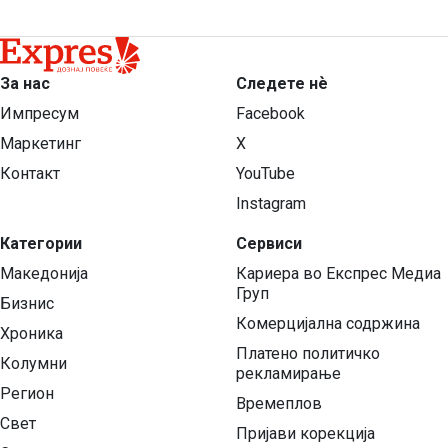
За нас
Следете нѐ
Импресум
Facebook
Маркетинг
X
Контакт
YouTube
Instagram
Категории
Сервиси
Македонија
Кариера во Експрес Медиа
Груп
Бизнис
Комерцијална содржина
Хроника
Платено политичко
Колумни
рекламирање
Регион
Времеплов
Свет
Пријави корекција