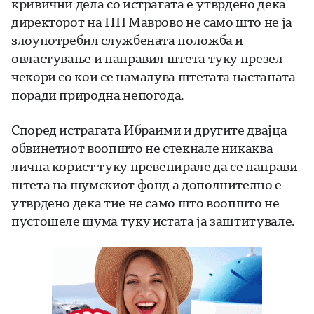
кривични дела со истрагата е утврдено дека
директорот на НП Маврово не само што не ја
злоупотребил службената положба и
овластување и направил штета туку презел
чекори со кои се намалува штетата настаната
поради природна непогода.
Според истрагата Ибраими и другите двајца
обвинетиот воопшто не стекнале никаква
лична корист туку превенирале да се направи
штета на шумскиот фонд а дополнително е
утврдено дека тие не само што воопшто не
пустошеле шума туку истата ја заштитувале.