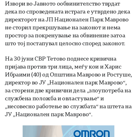
Извори во Јавното ообвинителство тврдат
дека по спроведената истрага е утврдено дека
директорот на ЈП Национален Парк Маврово
не сторил прекршување на законот и нема
простор за покренување на обвинение затоа
што тој постапувал целосно според законот.
На 30 јуни СВР Тетово поднесе кривична
пријава против три лица, меѓу кои и Харис
Ибраими (40) од Oпштина Маврово и Ростуше,
директор во ЈУ „Национален парк Маврово“,
за сторени две кривични дела „злоупотреба на
службена положба и овластување“ и
„несовесно работење во службата“ на штета на
ЈУ „Национален парк Маврово“.