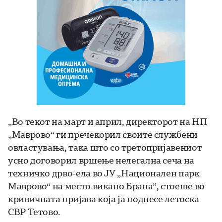
„Во текот на март и април, директорот на НП
„Маврово“ ги пречекорил своите службени
овластувања, така што со третопријавениот
усно договорил вршење нелегална сеча на
техничко дрво-ела во ЈУ „Национален парк
Маврово“ на место викано Брана”, стоеше во
кривичната пријава која ја поднесе летоска
СВР Тетово.