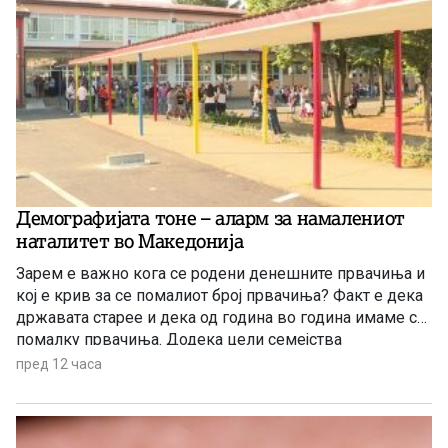
Демографијата тоне – аларм за намалениот
наталитет во Македонија
Зарем е важно кога се родени денешните првачиња и
кој е крив за се помалиот број првачиња? Факт е дека
државата старее и дека од година во година имаме се
помалку првачиња. Додека цели семејства
заминуваат од државата, политичарите си наоѓаат нова
пред 12 часа
тема за меѓусебни препукувања наместо да донесат
итни мерки за да се спречи одливот на млади.