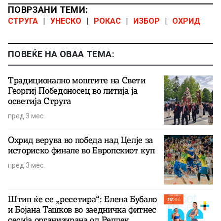
ПОВРЗАНИ ТЕМИ:
СТРУГА
|
УНЕСКО
|
РОКАС
|
ИЗБОР
|
ОХРИД
ПОВЕЌЕ НА ОВАА ТЕМА:
Традиционално моштите на Свети
Георгиј Победоносец во литија ја
осветија Струга
пред 3 мес.
Охрид верува во победа над Целје за
историско финале во Европскиот куп
пред 3 мес.
Штип ќе се „ресетира“: Елена Бубало
и Бојана Ташков во заедничка фитнес
сесија организирана од Реплек