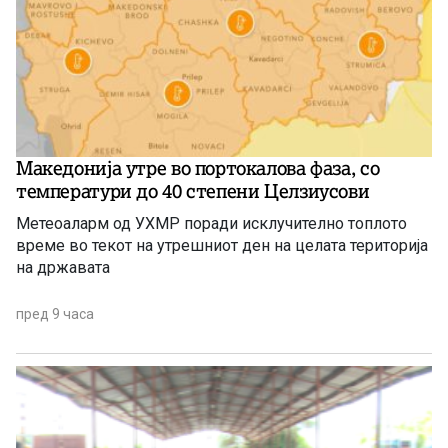
Македонија утре во портокалова фаза, со
температури до 40 степени Целзиусови
Метеоаларм од УХМР поради исклучително топлото
време во текот на утрешниот ден на целата територија
на државата
пред 9 часа