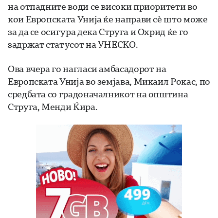
на отпадните води се високи приоритети во
кои Европската Унија ќе направи сè што може
за да се осигура дека Струга и Охрид ќе го
задржат статусот на УНЕСКО.
Ова вчера го нагласи амбасадорот на
Европската Унија во земјава, Микаил Рокас, по
средбата со градоначалникот на општина
Струга, Менди Ќира.