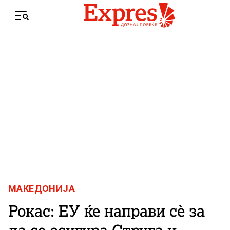
Skip to content
Menu
МАКЕДОНИЈА
Рокас: ЕУ ќе направи сè за