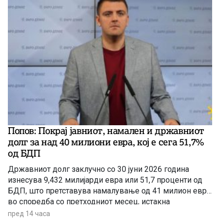
Попов: Покрај јавниот, намален и државниот
долг за над 40 милиони евра, кој e сега 51,7%
од БДП
Државниот долг заклучно со 30 јуни 2026 година
изнесува 9,432 милијарди евра или 51,7 проценти од
БДП, што претставува намалување од 41 милион евра
во споредба со претходниот месец, истакна
пратеникот на ВМРО-ДПМНЕ Сергеј Попов на
пред 14 часа