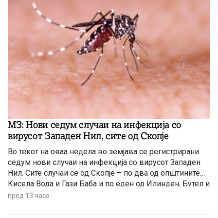
МЗ: Нови седум случаи на инфекција со
вирусот Западен Нил, сите од Скопје
Во текот на оваа недела во земјава се регистрирани
седум нови случаи на инфекција со вирусот Западен
Нил. Сите случаи се од Скопје – по два од општините
Кисела Вода и Гази Баба и по еден од Илинден, Бутел и
Аеродром. Новозаболените лица се на возраст од 60
пред 13 часа
до 84 години и сите се хоспитализирани, информираа
попладнево од Министерството за здравство.