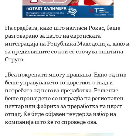
На средбата, како што нагласи Рокас, беше
разговарано за патот на европската
интеграција на Република Македонија, како и
за предизвиците со кои се соочува општина
Струга.
„Беа покренати многу прашања. Едно од нив
беше управувањето со цврстиот отпад и
потребата од негова преработка. Решение
беше пронајдено со изградба на регионален
центар или фабрика за преработка на цврст
отпад. Ќе биде објавен тендер за избор на
компанија што ќе го спроведе ова.