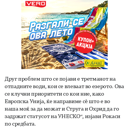
Друг проблем што се појави е третманот на
отпадните води, кои се влеваат во езерото. Ова
се клучни приоритети со кои ние, како
Европска Унија, ќе направиме сè што е во
наша моќ за да можат и Струга и Охрид да го
задржат статусот на УНЕСКО“, изјави Рокаси
по средбата.