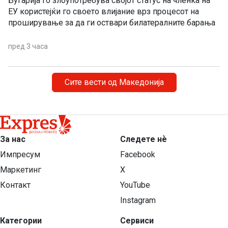
Бугарија го злоупотребува својот статус на членка на
ЕУ користејќи го своето влијание врз процесот на
проширување за да ги оствари билатералните барања
пред 3 часа
Сите вести од Македонија
За нас
Следете нѐ
Импресум
Facebook
Маркетинг
X
Контакт
YouTube
Instagram
Категории
Сервиси