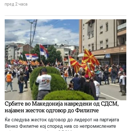
Европската Унија, оценувајќи дека граѓаните се уморни
пред 2 часа
од постојаното „поместување на стативите на голот“.
Оваа изјава тој ја даде за денешното утринско издание
„Плејбук“ на бриселскиот аналитички портал за
европски прашања „Политико“. Притоа Муцунски
истакна дека „идејата за уставни измени станала
политички токсична“, поради, како што истакна,
„премногуте направени отстапки“, а од друга страна и
сомнежот дека Бугарија ќе поставува нови барања во
иднина.
Србите во Македонија навредени од СДСМ,
најавен жесток одговор до Филипче
Ќе следува жесток одговор до лидерот на партијата
Венко Филипче кој според нив со непромислените