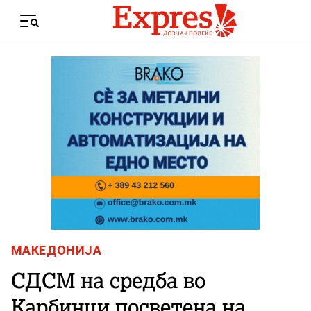
Skip to content
Menu
МАКЕДОНИЈА
СДСМ на средба во
Карбинци посветена на