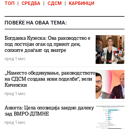
ТОП
|
СРЕДБА
|
СДСМ
|
КАРБИНЦИ
ПОВЕЌЕ НА ОВАА ТЕМА:
Богданка Кузеска: Ова раководство е
под постојан оган од првиот ден,
сопките доаѓаат од внатре
пред 1 мес.
„Наместо обединување, раководството
на СДСМ создава нови поделби“, вели
Кичевски
пред 1 мес.
Анкета: Цела опозиција заедно далеку
зад ВМРО-ДПМНЕ
пред 1 мес.