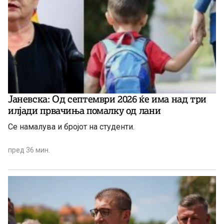
Јаневска: Од септември 2026 ќе има над три
илјади првачиња помалку од лани
Се намалува и бројот на студенти.
пред 36 мин.