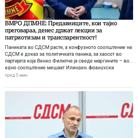
ВМРО ДПМНЕ: Предавниците, кои тајно
преговараа, денес држат лекции за
патриотизам и транспарентност!
Паниката во СДСМ расте, а конфузното соопштение на
СДСМ е доказ за политичката паника, за хаосот во
партијата која Венко Филипче ја сведе маргините – во
едно соопштение мешаат Илинден, француски
предлог, наводни заговори, тепачки, измислени
пред 5 мин.
обвинувања итн, се вели во реакцијата на ВМРО-
ДПМНЕ.