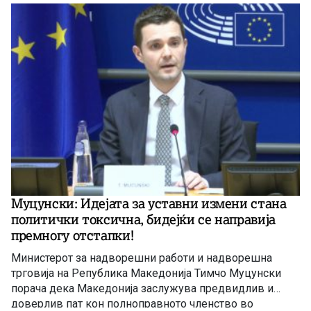
Муцунски: Идејата за уставни измени стана
политички токсична, бидејќи се направија
премногу отстапки!
Министерот за надворешни работи и надворешна
трговија на Република Македонија Тимчо Муцунски
порача дека Македонија заслужува предвидлив и
доверлив пат кон полноправното членство во