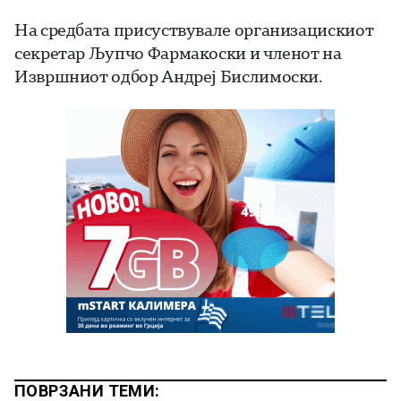
На средбата присуствувале организацискиот
секретар Љупчо Фармакоски и членот на
Извршниот одбор Андреј Бислимоски.
ПОВРЗАНИ ТЕМИ: