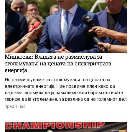
Мицкоски: Владата не размислува за
зголемување на цената на електричната
енергија
Не размислуваме за зголемување на цената на
електричната енергија. Ние правиме план како да
најдеме формула да ја намалиме или барем евтината
тарифа да ја зголемиме, за разлика од најголемиот дел
од земјите во Европа коишто планираат да ја зголемат
пред 1 час
цената на електричната енергија, рече денеска
премиерот Христијан Мицкоски.