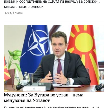
изјави и соопштенија на СДСМ ги нарушува српско-
македонските односи
пред 3 часа
Муцунски: За Бугари во устав – нема
менување на Уставот