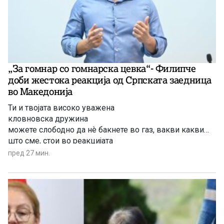
„За гомнар со гомнарска цевка“- Филипче
доби жестока реакција од Српската заедница
во Македонија
Ти и твојата високо уважена
кловновска дружина
можете слободно да нè бакнете во газ, вакви какви
што сме, стои во реакцијата
пред 27 мин.