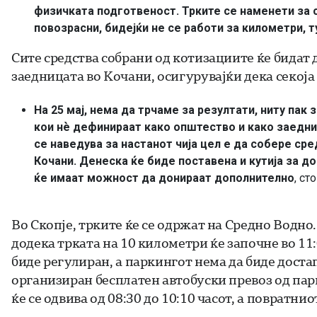
физичката подготвеност. Трките се наменети за с
повозрасни, бидејќи не се работи за километри, 
Сите средства собрани од котизациите ќе бидат 
заедницата во Кочани, осигурувајќи дека секоја
На 25 мај, нема да трчаме за резултати, ниту пак
кои нѐ дефинираат како општество и како заедниц
се наведува за настанот чија цел е да собере ср
Кочани. Денеска ќе биде поставена и кутија за д
ќе имаат можност да донираат дополнително
, ст
Во Скопје, трките ќе се одржат на Средно Водно.
додека трката на 10 километри ќе започне во 11
биде регулиран, а паркингот нема да биде достапе
организиран бесплатен автобуски превоз од пар
ќе се одвива од 08:30 до 10:10 часот, а повратнио