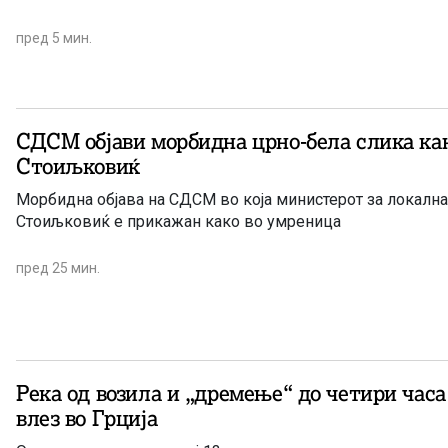
пред 5 мин.
СДСМ објави морбидна црно-бела слика ка
Стоиљковиќ
Морбидна објава на СДСМ во која министерот за локална самоуправа Иван
Стоиљковиќ е прикажан како во умреница
пред 25 мин.
Река од возила и „дремење“ до четири часа
влез во Грција