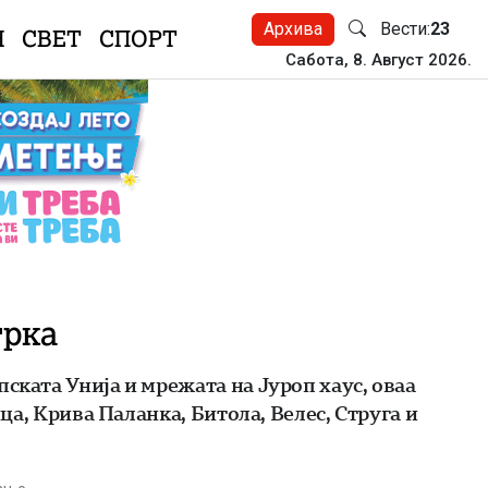
Архива
Вести:
23
Н
СВЕТ
СПОРТ
Сабота, 8. Август 2026.
трка
ската Унија и мрежата на Јуроп хаус, оваа
ца, Крива Паланка, Битола, Велес, Струга и