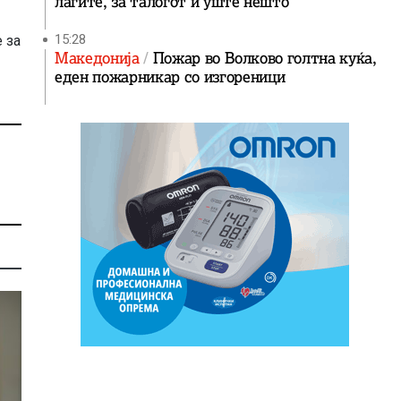
лагите, за талогот и уште нешто
15:28
 за
Македонија
Пожар во Волково голтна куќа,
еден пожарникар со изгореници