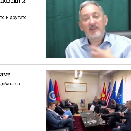
уповски и
те и другите
наме
едбата со