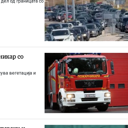
 дел од границата со
никар со
ува вегетација и