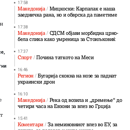
17:58
Македонија
Мицкоски: Карпалак е наша
заедничка рана, но и обврска да паметиме
он
17:38
Македонија
СДСМ објави морбидна црно-
бела слика како умреница за Стоиљковиќ
17:37
се,
Спорт
Почина таткото на Меси
тни
16:46
Регион
Бугарија скокна на нозе за паднат
украински дрон
16:10
е
Македонија
Река од возила и „дремење“ до
четири часа на Евзони за влез во Грција
т
15:41
Коментари
За неминовниот влез во ЕУ, за