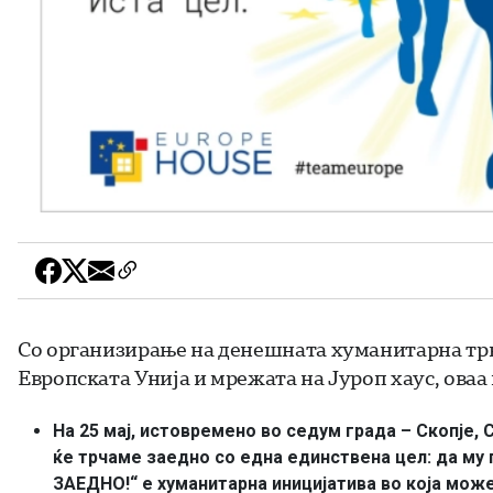
Со организирање на денешната хуманитарна трка
Европската Унија и мрежата на Јуроп хаус, оваа
На 25 мај, истовремено во седум града – Скопје, 
ќе трчаме заедно со една единствена цел: да м
ЗАЕДНО!“ е хуманитарна иницијатива во која може 