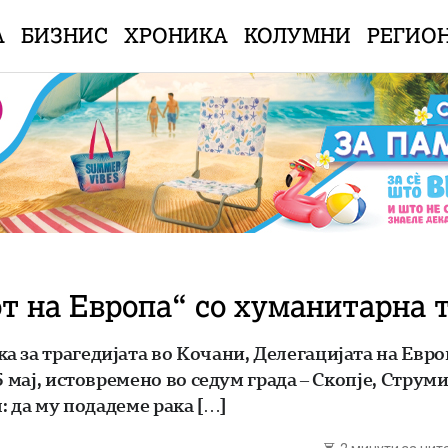
А
БИЗНИС
ХРОНИКА
КОЛУМНИ
РЕГИО
от на Европа“ со хуманитарна 
 за трагедијата во Кочани, Делегацијата на Европ
 мај, истовремено во седум града – Скопје, Струми
: да му подадеме рака […]