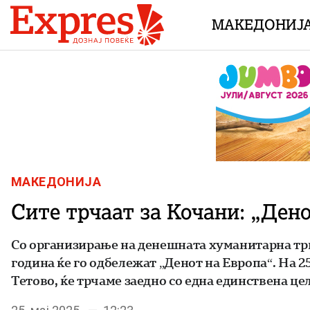
Skip to content
МАКЕДОНИЈ
МАКЕДОНИЈА
Сите трчаат за Кочани: „Ден
Со организирање на денешната хуманитарна трка
година ќе го одбележат „Денот на Европа“. На 25
Тетово, ќе трчаме заедно со една единствена цел