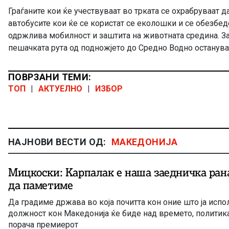
Граѓаните кои ќе учествуваат во трката се охрабруваат д
автобусите кои ќе се користат се еколошки и се обезбед
одржлива мобилност и заштита на животната средина. За
пешачката рута од подножјето до Средно Водно останува
ПОВРЗАНИ ТЕМИ:
ТОП
|
АКТУЕЛНО
|
ИЗБОР
НАЈНОВИ ВЕСТИ ОД:
МАКЕДОНИЈА
Мицкоски: Карпалак е наша заедничка рана
да паметиме
Да градиме држава во која почитта кон оние што ја испо
должност кон Македонија ќе биде над времето, политика
порача премиерот