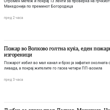
Огромен метеж и покрај 13 ленти за проверка на грчкиот
Македонија по преминот Богородица
пред 2 часа
Пожар во Волково голтна куќа, еден пожар
изгореници
Пожарот избил во мал канал и брзо ја зафатил околната с
ливада, а покрај жителите го гасеа четири ПП-возила
пред 3 часа