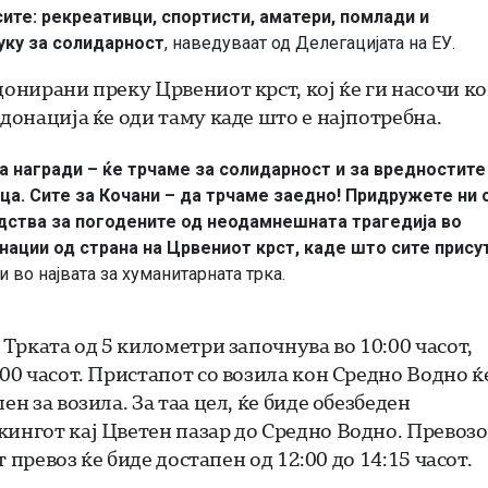
ите: рекреативци, спортисти, аматери, помлади и
туку за солидарност
, наведуваат од Делегацијата на ЕУ.
донирани преку Црвениот крст, кој ќе ги насочи к
 донација ќе оди таму каде што е најпотребна.
 за награди – ќе трчаме за солидарност и за вредностите
а. Сите за Кочани – да трчаме заедно! Придружете ни 
едства за погодените од неодамнешната трагедија во
онации од страна на Црвениот крст, каде што сите прису
ои во највата за хуманитарната трка.
 Трката од 5 километри започнува во 10:00 часот,
:00 часот. Пристапот со возила кон Средно Водно ќ
н за возила. За таа цел, ќе биде обезбеден
кингот кај Цветен пазар до Средно Водно. Превозо
т превоз ќе биде достапен од 12:00 до 14:15 часот.