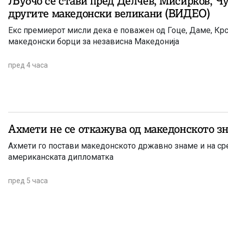
Љубчо се стави пред Делчев, Мисирков, Ч
другите македонски великани (ВИДЕО)
Екс премиерот мисли дека е поважен од Гоце, Даме, Крс
македонски борци за независна Македонија
пред 4 часа
Ахмети не се откажува од македонското з
Ахмети го постави македонското државно знаме и на ср
американската дипломатка
пред 5 часа