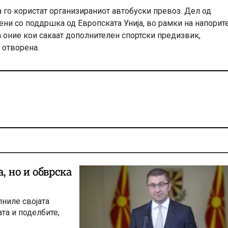
а го користат организираниот автобуски превоз. Дел од
ени со поддршка од Европската Унија, во рамки на напорите
 оние кои сакаат дополнителен спортски предизвик,
 отворена.
, но и обврска
лниле својата
та и поделбите,