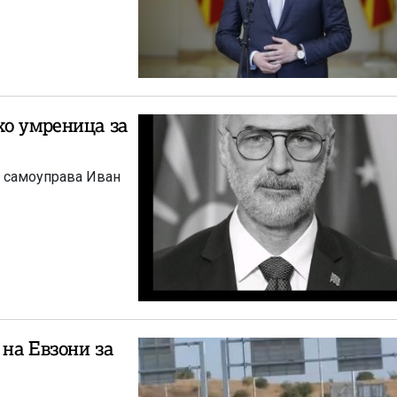
ко умреница за
 на Евзони за