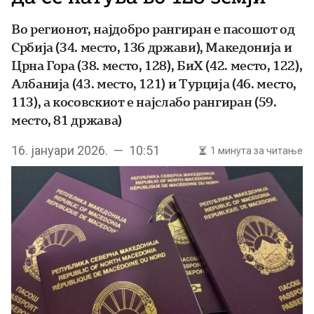
Во регионот, најдобро рангиран е пасошот од
Србија (34. место, 136 држави), Македонија и
Црна Гора (38. место, 128), БиХ (42. место, 122),
Албанија (43. место, 121) и Турција (46. место,
113), а косовскиот е најслабо рангиран (59.
место, 81 држава)
16. јануари 2026. — 10:51
1 минута за читање