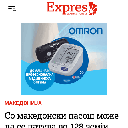
Skip to content
Menu
МАКЕДОНИЈА
Со македонски пасош може
да се патува во 128 земји