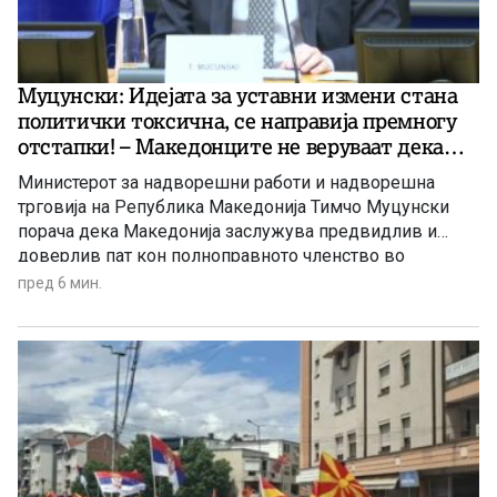
Муцунски: Идејата за уставни измени стана
политички токсична, се направија премногу
отстапки! – Македонците не веруваат дека
Бугарија нема да има нови барања!
Министерот за надворешни работи и надворешна
трговија на Република Македонија Тимчо Муцунски
порача дека Македонија заслужува предвидлив и
доверлив пат кон полноправното членство во
Европската Унија, оценувајќи дека граѓаните се уморни
пред 6 мин.
од постојаното „поместување на стативите на голот“.
Оваа изјава тој ја даде за денешното утринско издание
„Плејбук“ на бриселскиот аналитички портал за
европски прашања „Политико“. Притоа Муцунски
истакна дека „идејата за уставни измени станала
политички токсична“, поради, како што истакна,
„премногуте направени отстапки“, а од друга страна и
сомнежот дека Бугарија ќе поставува нови барања во