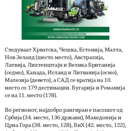
Следуваат Хрватска, Чешка, Естонија, Малта,
Нов Зеланд (шесто место), Австралија,
Латвија, Лихтенштајн и Велика Британија
(седмо), Канада, Исланд и Литванија (осмо),
Малезија (девето), а САД се вратија на 10.
место со 179 дестинации. Бугарија и Романија
се на 11. место (178).
Во регионот, најдобро рангиран е пасошот од
Србија (34. место, 136 држави), Македонија и
Црна Гора (38. место, 128), БиХ (42. место, 122),