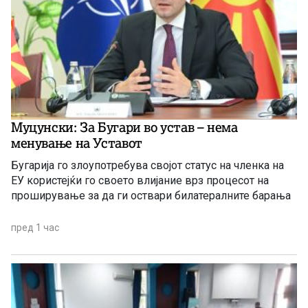
Муцунски: За Бугари во устав – нема
менување на Уставот
Бугарија го злоупотребува својот статус на членка на
ЕУ користејќи го своето влијание врз процесот на
проширување за да ги оствари билатералните барања
пред 1 час