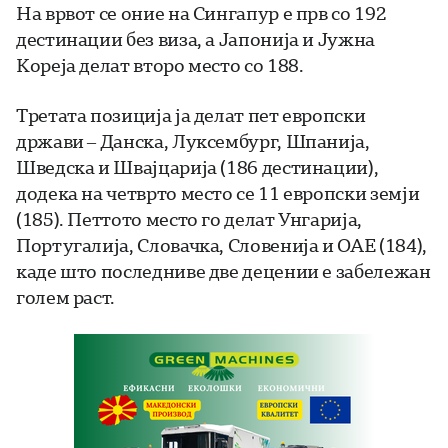
На врвот се оние на Сингапур е прв со 192
дестинации без виза, а Јапонија и Јужна
Кореја делат второ место со 188.
Третата позиција ја делат пет европски
држави – Данска, Луксембург, Шпанија,
Шведска и Швајцарија (186 дестинации),
додека на четврто место се 11 европски земји
(185). Петтото место го делат Унгарија,
Португалија, Словачка, Словенија и ОАЕ (184),
каде што последниве две децении е забележан
голем раст.