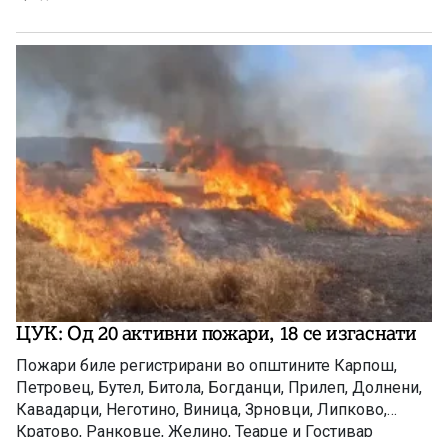
ЦУК: Од 20 активни пожари, 18 се изгаснати
Пожари биле регистрирани во општините Карпош,
Петровец, Бутел, Битола, Богданци, Прилеп, Долнени,
Кавадарци, Неготино, Виница, Зрновци, Липково,
Кратово, Ранковце, Желино, Теарце и Гостивар