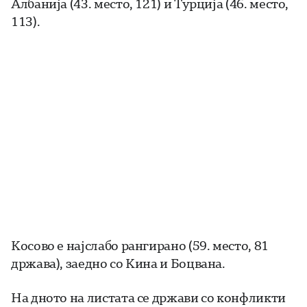
Албанија (43. место, 121) и Турција (46. место,
113).
Косово е најслабо рангирано (59. место, 81
држава), заедно со Кина и Боцвана.
На дното на листата се држави со конфликти