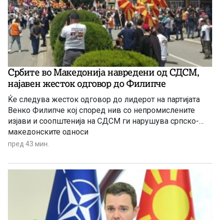
иднина.
Србите во Македонија навредени од СДСМ,
најавен жесток одговор до Филипче
Ќе следува жесток одговор до лидерот на партијата
Венко Филипче кој според нив со непромислените
изјави и соопштенија на СДСМ ги нарушува српско-
македонските односи
пред 43 мин.