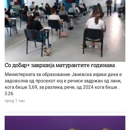
Со добар+ завршија матурантите годинава
Министерката за образование Јаневска изјави дека е
задоволна од просекот кој е речиси задржан од лани,
кога беше 3,69, за разлика, рече, од 2024 кога беше
3,26
пред 1 час