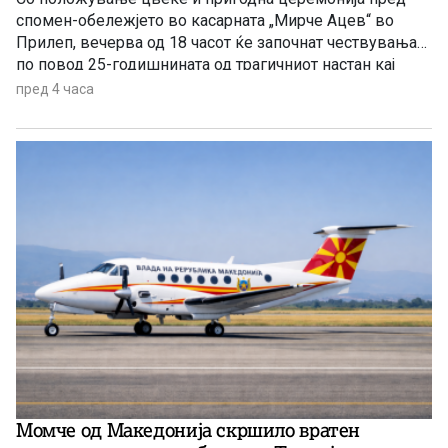
спомен-обележјето во касарната „Мирче Ацев“ во
Прилеп, вечерва од 18 часот ќе започнат чествувањата
по повод 25-годишнината од трагичниот настан кај
Карпалак, во кој на 8 август 2001 година загинаа десет
пред 4 часа
прилепски бранители.
Момче од Македонија скршило вратен