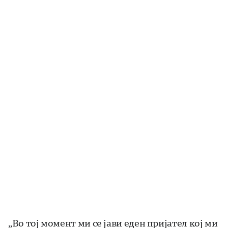
„Во тој момент ми се јави еден пријател кој ми