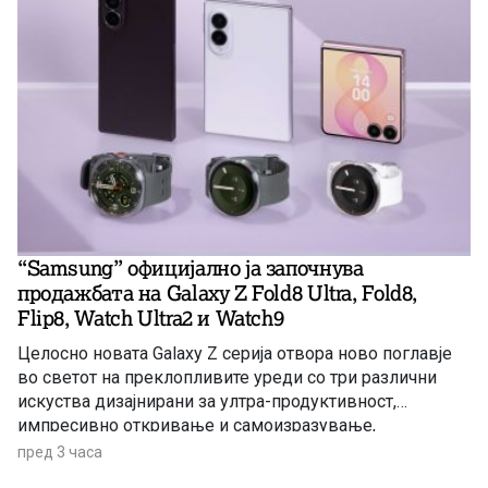
“Samsung” официјално ја започнува
продажбата на Galaxy Z Fold8 Ultra, Fold8,
Flip8, Watch Ultra2 и Watch9
Целосно новата Galaxy Z серија отвора ново поглавје
во светот на преклопливите уреди со три различни
искуства дизајнирани за ултра-продуктивност,
импресивно откривање и самоизразување,
надополнета со новите Galaxy Watch уреди создадени
пред 3 часа
за подлабински здравствени увиди