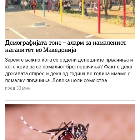
Демографијата тоне – аларм за намалениот
наталитет во Македонија
Зарем е важно кога се родени денешните првачиња и
кој е крив за се помалиот број првачиња? Факт е дека
државата старее и дека од година во година имаме се
помалку првачиња. Додека цели семејства
заминуваат од државата, политичарите си наоѓаат нова
пред 33 мин.
тема за меѓусебни препукувања наместо да донесат
итни мерки за да се спречи одливот на млади.