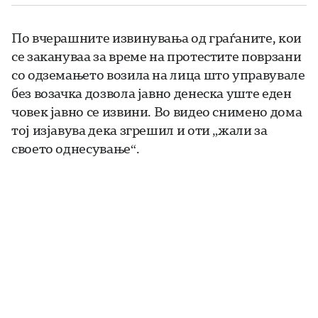
По вчерашните извинувања од граѓаните, кои
се закануваа за време на протестите поврзани
со одземањето возила на лица што управувале
без возачка дозвола јавно денеска уште еден
човек јавно се извини. Во видео снимено дома
тој изјавува дека згрешил и оти „жали за
своето однесување“.