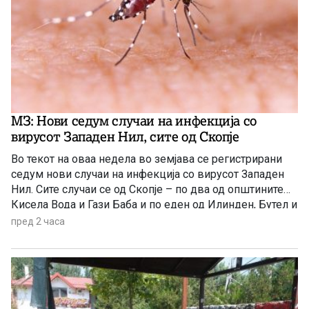
МЗ: Нови седум случаи на инфекција со
вирусот Западен Нил, сите од Скопје
Во текот на оваа недела во земјава се регистрирани
седум нови случаи на инфекција со вирусот Западен
Нил. Сите случаи се од Скопје – по два од општините
Кисела Вода и Гази Баба и по еден од Илинден, Бутел и
Аеродром. Новозаболените лица се на возраст од 60
пред 2 часа
до 84 години и сите се хоспитализирани, информираа
попладнево од Министерството за здравство.