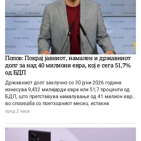
Попов: Покрај јавниот, намален и државниот
долг за над 40 милиони евра, кој e сега 51,7%
од БДП
Државниот долг заклучно со 30 јуни 2026 година
изнесува 9,432 милијарди евра или 51,7 проценти од
БДП, што претставува намалување од 41 милион евра
во споредба со претходниот месец, истакна
пратеникот на ВМРО-ДПМНЕ Сергеј Попов на
пред 2 часа
денешната прес-конференција.