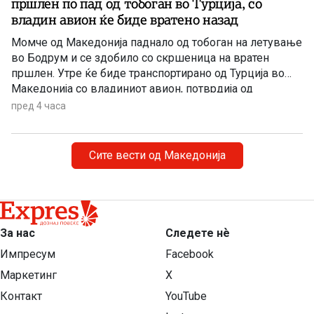
пршлен по пад од тобоган во Турција, со
владин авион ќе биде вратенo назад
Момче од Македонија паднало од тобоган на летување
во Бодрум и се здобило со скршеница на вратен
пршлен. Утре ќе биде транспортирано од Турција во
Македонија со владиниот авион, потврдија од
Службата за општи и заеднички работи.
пред 4 часа
Сите вести од Македонија
За нас
Следете нѐ
Импресум
Facebook
Маркетинг
X
Контакт
YouTube