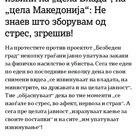
„цела Македонија“: Не
знаев што зборувам од
стрес, згрешив!
На протестите против проектот „Безбеден
град“ неколку граѓани јавно упатуваа закани
за физичко насилство и убиства. Сега тие еден
по еден во последниве неколку дена во свои
снимени видеа „се извинуваат на владата, на
министрите, на државата и на целата јавност“.
Тие „објаснуваат“ дека во тие моменти „се
наоѓале во стрес, во афект, нервоза и страв“. А
сега пре целата јавност „изразуваат каење за
своите постапки“ и на сите „им упатуваат
извинување“!