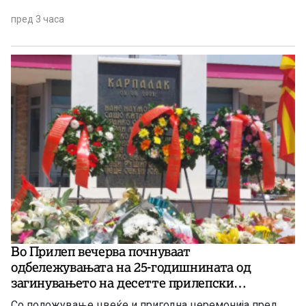
пред 3 часа
Во Прилеп вечерва почнуваат
одбележувањата на 25-годишнината од
загинувањето на десетте прилепски
резервисти на АРМ кај Карпалак
Со положување цвеќе и пригодна церемонија пред