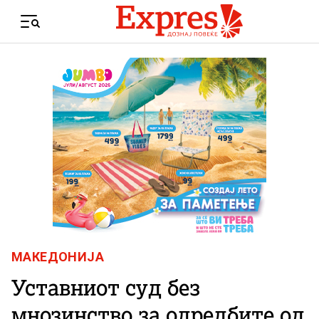
Skip to content
Menu
МАКЕДОНИЈА
Уставниот суд без
мнозинство за одредбите од