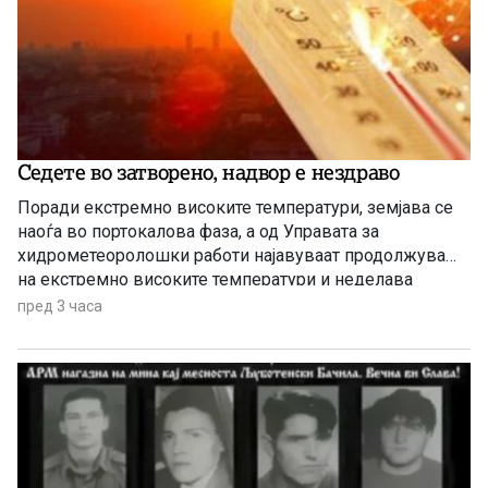
Седете во затворено, надвор е нездраво
Поради екстремно високите температури, земјава се
наоѓа во портокалова фаза, а од Управата за
хидрометеоролошки работи најавуваат продолжување
на екстремно високите температури и неделава
пред 3 часа