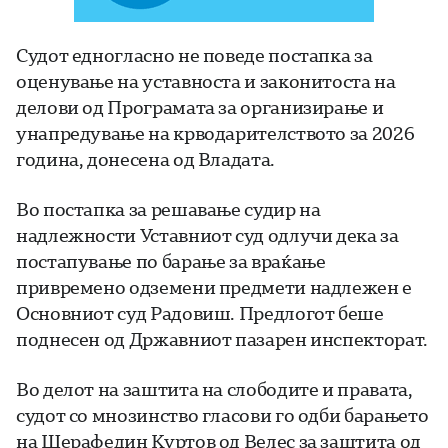
Судот едногласно не поведе постапка за
оценување на уставноста и законитоста на
делови од Програмата за организирање и
унапредување на крводарителството за 2026
година, донесена од Владата.
Во постапка за решавање судир на
надлежности Уставниот суд одлучи дека за
постапување по барање за враќање
привремено одземени предмети надлежен е
Основниот суд Радовиш. Предлогот беше
поднесен од Државниот пазарен инспекторат.
Во делот на заштита на слободите и правата,
судот со мнозинство гласови го одби барањето
на Шерафедин Куртов од Велес за заштита од