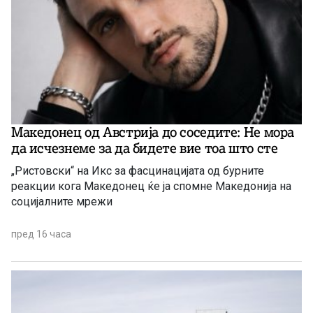
Македонец од Австрија до соседите: Не мора
да исчезнеме за да бидете вие ​​тоа што сте
„Ристовски“ на Икс за фасцинацијата од бурните
реакции кога Македонец ќе ја спомне Македонија на
социјалните мрежи
пред 16 часа