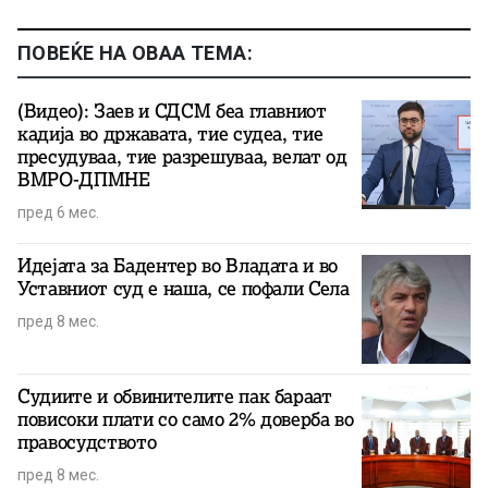
ПОВЕЌЕ НА ОВАА ТЕМА:
(Видео): Заев и СДСМ беа главниот
кадија во државата, тие судеа, тие
пресудуваа, тие разрешуваа, велат од
ВМРО-ДПМНЕ
пред 6 мес.
Идејата за Бадентер во Владата и во
Уставниот суд е наша, се пофали Села
пред 8 мес.
Судиите и обвинителите пак бараат
повисоки плати со само 2% доверба во
правосудството
пред 8 мес.