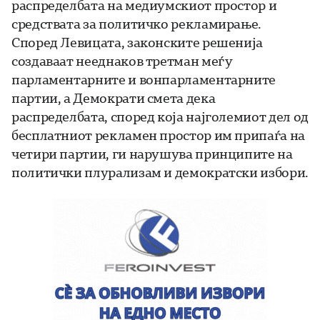
распределбата на медиумскиот простор и
средствата за политичко рекламирање.
Според Левицата, законските решенија
создаваат нееднаков третман меѓу
парламентарните и вонпарламентарните
партии, а Демократи смета дека
распределбата, според која најголемиот дел од
бесплатниот рекламен простор им припаѓа на
четири партии, ги нарушува принципите на
политички плурализам и демократски избори.