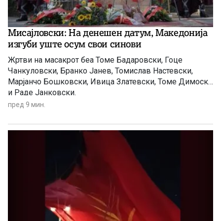
Мисајловски: На денешен датум, Македонија
изгуби уште осум свои синови
Жртви на масакрот беа Томе Бадаровски, Гоце
Чанкуловски, Бранко Јанев, Томислав Настевски,
Марјанчо Бошковски, Ивица Златевски, Томе Димоски
и Раде Јанковски.
пред 9 мин.