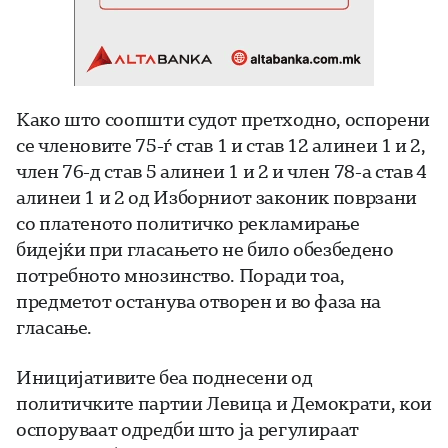
Како што соопшти судот претходно, оспорени
се членовите 75-ѓ став 1 и став 12 алинеи 1 и 2,
член 76-д став 5 алинеи 1 и 2 и член 78-а став 4
алинеи 1 и 2 од Изборниот законик поврзани
со платеното политичко рекламирање
бидејќи при гласањето не било обезбедено
потребното мнозинство. Поради тоа,
предметот останува отворен и во фаза на
гласање.
Иницијативите беа поднесени од
политичките партии Левица и Демократи, кои
оспоруваат одредби што ја регулираат