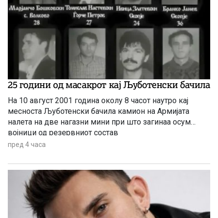
25 години од масакрот кај Љуботенски бачила
На 10 август 2001 година околу 8 часот наутро кај
месноста Љуботенски бачила камион на Армијата
налетa на две нагазни мини при што загинаа осум
војници од резервниот состав
пред 4 часа