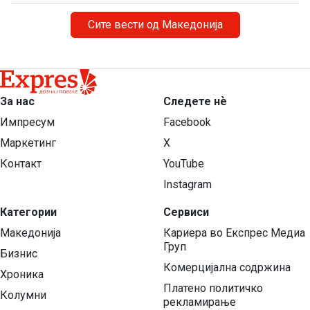
Сите вести од Македонија
За нас
Следете нѐ
Импресум
Facebook
Маркетинг
X
Контакт
YouTube
Instagram
Категории
Сервиси
Македонија
Кариера во Експрес Медиа
Груп
Бизнис
Комерцијална содржина
Хроника
Платено политичко
Колумни
рекламирање