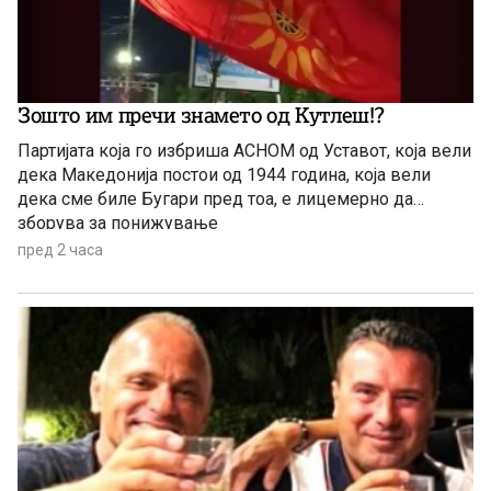
Зошто им пречи знамето од Кутлеш!?
Партијата која го избриша АСНОМ од Уставот, која вели
дека Македонија постои од 1944 година, која вели
дека сме биле Бугари пред тоа, е лицемерно да
зборува за понижување
пред 2 часа