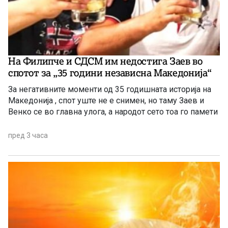
На Филипче и СДСМ им недостига Заев во
спотот за „35 години независна Македонија“
За негативните моменти од 35 годишната историја на
Македонија , спот уште не е снимен, но таму Заев и
Венко се во главна улога, а народот сето тоа го памети
пред 3 часа