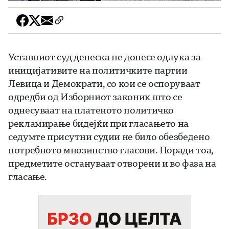
Уставниот суд денеска не донесе одлука за
иницијативите на политичките партии
Левица и Демократи, со кои се оспоруваат
одредби од Изборниот законик што се
однесуваат на платеното политичко
рекламирање бидејќи при гласањето на
седумте присутни судии не било обезбедено
потребното мнозинство гласови. Поради тоа,
предметите остануваат отворени и во фаза на
гласање.