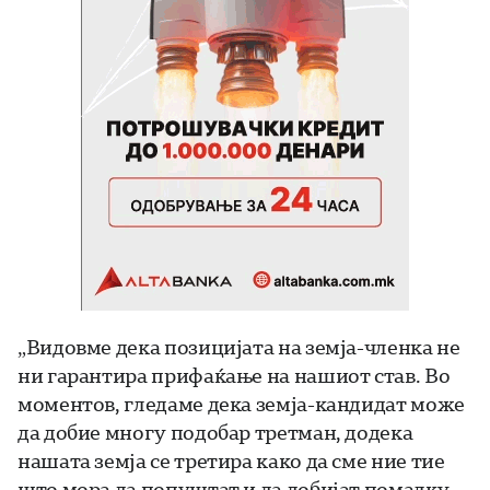
„Видовме дека позицијата на земја-членка не
ни гарантира прифаќање на нашиот став. Во
моментов, гледаме дека земја-кандидат може
да добие многу подобар третман, додека
нашата земја се третира како да сме ние тие
што мора да попуштат и да добијат помалку