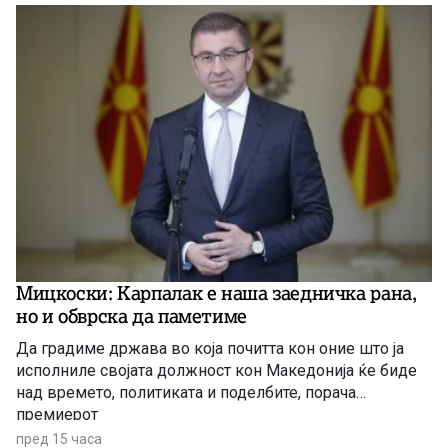
Мицкоски: Карпалак е наша заедничка рана,
но и обврска да паметиме
Да градиме држава во која почитта кон оние што ја
исполниле својата должност кон Македонија ќе биде
над времето, политиката и поделбите, порача
премиерот
пред 15 часа