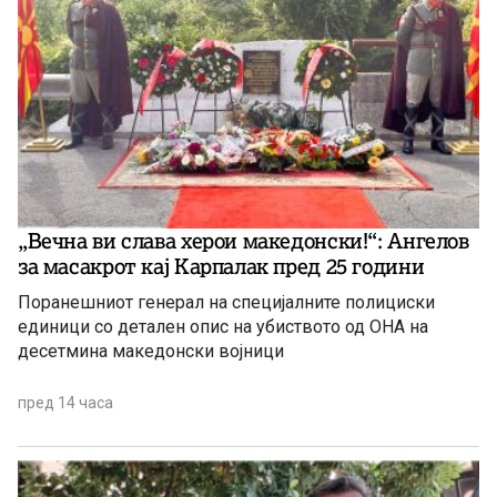
„Вечна ви слава херои македонски!“: Ангелов
за масакрот кај Карпалак пред 25 години
Поранешниот генерал на специјалните полициски
единици со детален опис на убиството од ОНА на
десетмина македонски војници
пред 14 часа