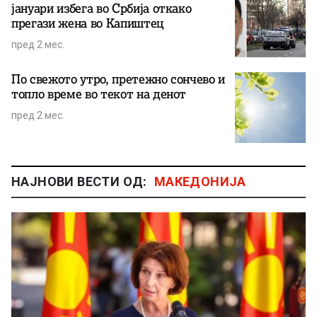
јануари избега во Србија откако
прегази жена во Капиштец
пред 2 мес.
По свежото утро, претежно сончево и
топло време во текот на денот
пред 2 мес.
НАЈНОВИ ВЕСТИ ОД:
МАКЕДОНИЈА