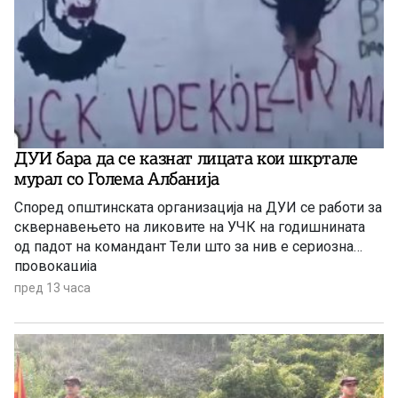
ДУИ бара да се казнат лицата кои шкртале
мурал со Голема Албанија
Според општинската организација на ДУИ се работи за
сквернавењето на ликовите на УЧК на годишнината
од падот на командант Тели што за нив е сериозна
провокација
пред 13 часа