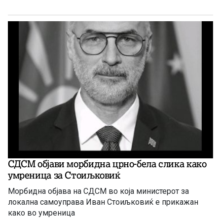
СДСМ објави морбидна црно-бела слика како
умреница за Стоиљковиќ
Морбидна објава на СДСМ во која министерот за
локална самоуправа Иван Стоиљковиќ е прикажан
како во умреница