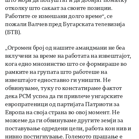
отколку што сакаат за своите позиции.
Работите се измешани долго време“, се
пожали Валчев пред Бугарската телевизија
(БТВ).
„Огромен број од нашите амандмани не беа
вклучени за време на работата на извештајот,
кога едно мнозинство што се формираше во
рамките на групата што работеше на
извештајот едноставно ги уништи. Не
обвинуваме, туку го констатираме фактот
дека РСМ успеа да ги привлече унгарските
европратеници од партијата Патриоти за
Европа на своја страна во овој момент. Не
можеме да ги обвинуваме другите земји за
поставување одредени цели, работа кон нив и
нивно постигнување. Големото прашање е