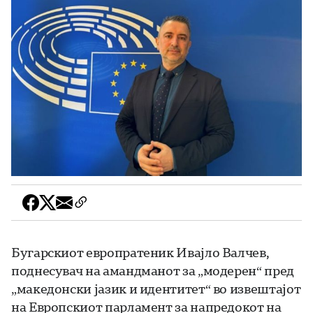
Бугарскиот европратеник Ивајло Валчев,
поднесувач на амандманот за „модерен“ пред
„македонски јазик и идентитет“ во извештајот
на Европскиот парламент за напредокот на