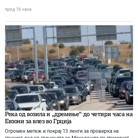
пред 16 часа
Река од возила и „дремење“ до четири часа на
Евзони за влез во Грција
Огромен метеж и покрај 13 ленти за проверка на
грчкиот дел од границата со Македонија по преминот