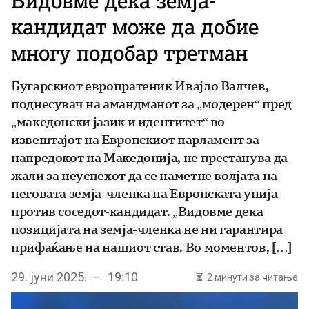
Видовме дека земја-
кандидат може да добие
многу подобар третман
Бугарскиот европратеник Ивајло Валчев,
поднесувач на амандманот за „модерен“ пред
„македонски јазик и идентитет“ во
извештајот на Европскиот парламент за
напредокот на Македонија, не престанува да
жали за неуспехот да се наметне волјата на
неговата земја-членка на Европската унија
против соседот-кандидат. „Видовме дека
позицијата на земја-членка не ни гарантира
прифаќање на нашиот став. Во моментов, […]
29. јуни 2025. — 19:10
2 минути за читање