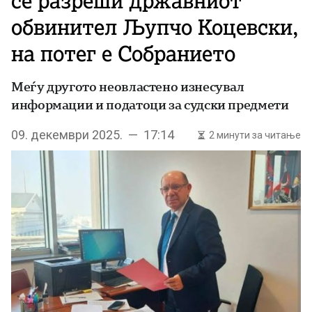
се разреши државниот
обвинител Љупчо Коцевски,
на потег е Собранието
Меѓу другото неовластено изнесувал
информации и податоци за судски предмети
09. декември 2025. — 17:14
2 минути за читање