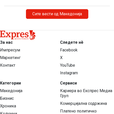
Сите вести од Македонија
За нас
Следете нѐ
Импресум
Facebook
Маркетинг
X
Контакт
YouTube
Instagram
Категории
Сервиси
Македонија
Кариера во Експрес Медиа
Груп
Бизнис
Комерцијална содржина
Хроника
Платено политичко
Колумни