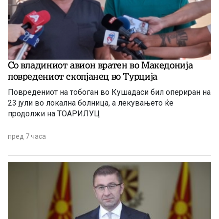
Со владиниот авион вратен во Македонија
повредениот скопјанец во Турција
Повредениот на тобоган во Кушадаси бил опериран на
23 јули во локална болница, а лекувањето ќе
продолжи на ТОАРИЛУЦ
пред 7 часа