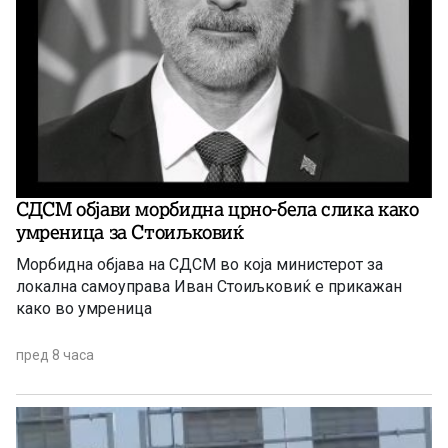
СДСМ објави морбидна црно-бела слика како
умреница за Стоиљковиќ
Морбидна објава на СДСМ во која министерот за
локална самоуправа Иван Стоиљковиќ е прикажан
како во умреница
пред 8 часа