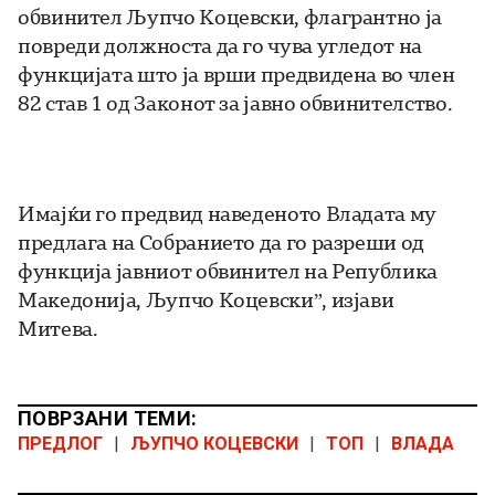
обвинител Љупчо Коцевски, флагрантно ја
повреди должноста да го чува угледот на
функцијата што ја врши предвидена во член
82 став 1 од Законот за јавно обвинителство.
Имајќи го предвид наведеното Владата му
предлага на Собранието да го разреши од
функција јавниот обвинител на Република
Македонија, Љупчо Коцевски”, изјави
Митева.
ПОВРЗАНИ ТЕМИ:
ПРЕДЛОГ
|
ЉУПЧО КОЦЕВСКИ
|
ТОП
|
ВЛАДА