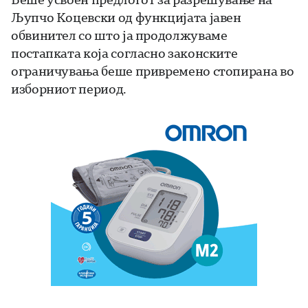
Љупчо Коцевски од функцијата јавен
обвинител со што ја продолжуваме
постапката која согласно законските
ограничувања беше привремено стопирана во
изборниот период.