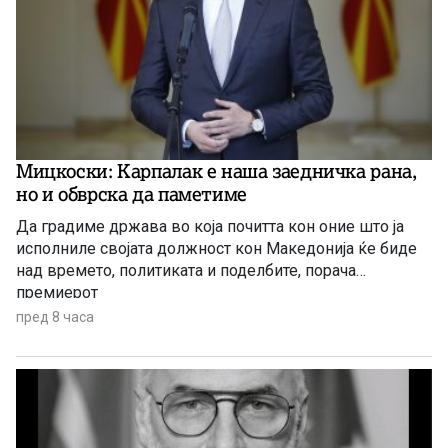
Мицкоски: Карпалак е наша заедничка рана,
но и обврска да паметиме
Да градиме држава во која почитта кон оние што ја
исполниле својата должност кон Македонија ќе биде
над времето, политиката и поделбите, порача
премиерот
пред 8 часа