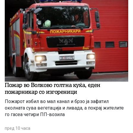
Пожар во Волково голтна куќа, еден
пожарникар со изгореници
Пожарот избил во мал канал и брзо ја зафатил
околната сува вегетација и ливада, а покрај жителите
го гасеа четири ПП-возила
пред 10 часа