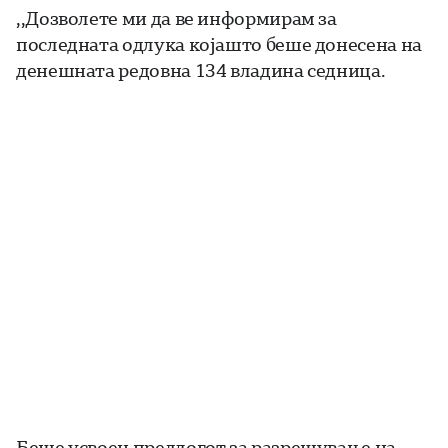
,,Дозволете ми да ве информирам за
последната одлука којашто беше донесена на
денешната редовна 134 владина седница.
Беше усвоен предлогот за разрешување на