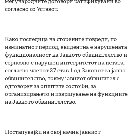
меѓународните договори ратификувани во
согласно со Уставот.
Како последица на сторените повреди, по
изминатиот период, евидентна е нарушената
функционалност на Јавното обвинителство и
сериозно е нарушен интегритетот на истата,
согласно членот 27 став 1 од Законот за јавно
обвинителство, токму јавниот обвинител е
одговорен за општите состојби, за
организирањето и извршување на функциите
на Јавното обвинителство.
Постапувајќи на овој начин јавниот