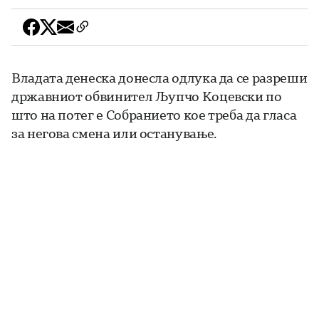
Владата денеска донесла одлука да се разреши
државниот обвинител Љупчо Коцевски по
што на потег е Собранието кое треба да гласа
за негова смена или останување.