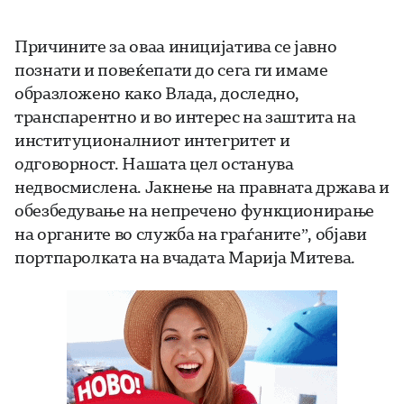
Причините за оваа иницијатива се јавно
познати и повеќепати до сега ги имаме
образложено како Влада, доследно,
транспарентно и во интерес на заштита на
институционалниот интегритет и
одговорност. Нашата цел останува
недвосмислена. Јакнење на правната држава и
обезбедување на непречено функционирање
на органите во служба на граѓаните”, објави
портпаролката на вчадата Марија Митева.