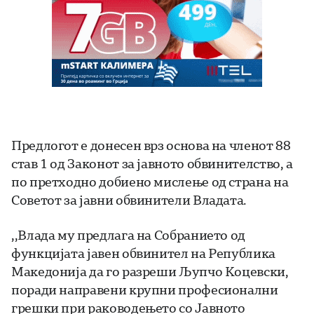
Предлогот е донесен врз основа на членот 88
став 1 од Законот за јавното обвинителство, а
по претходно добиено мислење од страна на
Советот за јавни обвинители Владата.
,,Влада му предлага на Собранието од
функцијата јавен обвинител на Република
Македонија да го разреши Љупчо Коцевски,
поради направени крупни професионални
грешки при раководењето со Јавното