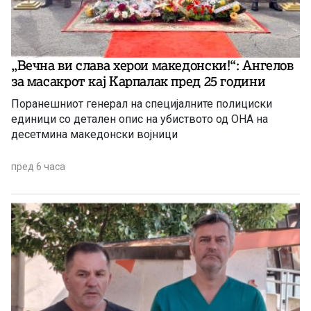
„Вечна ви слава херои македонски!“: Ангелов
за масакрот кај Карпалак пред 25 години
Поранешниот генерал на специјалните полициски
единици со детален опис на убиството од ОНА на
десетмина македонски војници
пред 6 часа