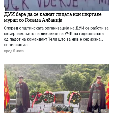
ДУИ бара да се казнат лицата кои шкртале
мурал со Голема Албанија
Според општинската организација на ДУИ се работи за
сквернавењето на ликовите на УЧК на годишнината
од падот на командант Тели што за нив е сериозна
провокација
пред 5 часа