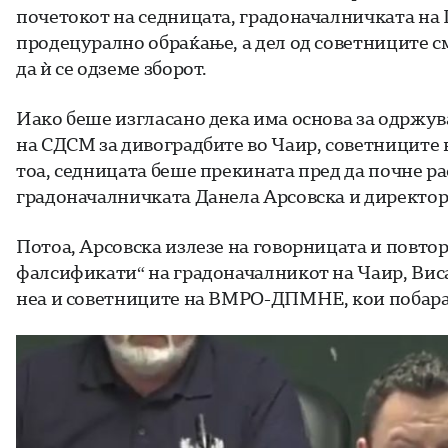
почетокот на седницата, градоначалничката на Г
продецурално обраќање, а дел од советниците см
да ѝ се одземе зборот.
Иако беше изгласано дека има основа за одржув
на СДСМ за дивоградбите во Чаир, советниците
тоа, седницата беше прекината пред да почне ра
градоначалничката Данела Арсовска и директори
Потоа, Арсовска излезе на говорницата и повтор
фалсификати“ на градоначалникот на Чаир, Вис
неа и советниците на ВМРО-ДПМНЕ, кои побараа 