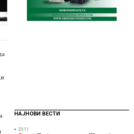
да
ди
НАЈНОВИ ВЕСТИ
а
23:11
а