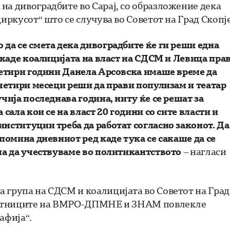
на дивоградбите во Сарај, со образложение дека
иркусот“ што се случува во Советот на Град Скопје
да се смета дека дивоградбите ќе ги реши една
н каде коалицијата на власт на СДСМ и Левица пра
 Четири години Данела Арсовска имаше време да
 четири месеци реши да прави популизам и театар
учија последнава година, ниту ќе се решат за
 сала кои се на власт 20 години со сите власти и
институции треба да работат согласно законот. Да
 помина дневниот ред каде тука се сакаше да се
ема да учествуваме во политикантството
– нагласи
 група на СДСМ и коалицијата во Советот на Град
советниците на ВМРО-ДПМНЕ и ЗНАМ повлекле
мафија“.