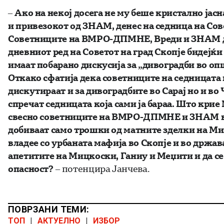
–
Ако на некој досега не му беше кристално ј
и привезокот од ЗНАМ, денес на седница на Сове
Советниците на ВМРО-ДПМНЕ, Вреди и ЗНАМ ден
дневниот ред на Советот на град Скопје бидејќ
имаат побарано дискусија за „дивоградби во оп
Откако сфатија дека советниците на седницата 
дискутираат и за дивоградбите во Сарај но и во 
спречат седницата која сами ја бараа. Што кр
свесно советниците на ВМРО-ДПМНЕ и ЗНАМ вл
добиваат само трошки од матните зделки на 
владее со урбаната мафија во Скопје и во држав
апетитите на Мицкоски, Ганиу и Меџити и да се
опасност?
– потенцира Јанчева.
ПОВРЗАНИ ТЕМИ:
ТОП
|
АКТУЕЛНО
|
ИЗБОР