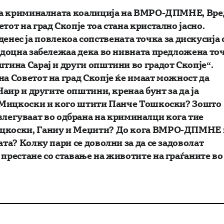
асна криминалната коалиција на ВМРО-ДПМНЕ, Вр
тот на град Скопје тоа стана кристално јасно.
ес ја повлекоа сопствената точка за дискусија 
и доцна забележаа дека во нивната предложена то
штина Сарај и други општини во градот Скопје“.
на Советот на град Скопје ќе имаат можност да
Чаир и другите општини, кренаа бунт за да ја
ие Мицкоски и кого штити Панче Тошкоски? Зошто
егуваат во одбрана на криминалци кога тие
Мицкоски, Ганиу и Меџити? До кога ВМРО-ДПМНЕ 
ата? Колку пари се доволни за да се задоволат
 престане со ставање на животите на граѓаните во