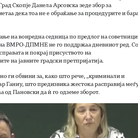
рад Скопје Данела Арсовска зеде збор за
етаа дека тоа не е обраќање за процедурите и бар
ање на вонредна седница по предлог на советници
 на ВМРО-ДПМНЕ не го поддржаа дневниот ред. С
справата и покрај присуството на
те на јавните градски претпријатија.
но ги обвини за, како што рече, „криминали и
ар Ганиу, што предизвика жестока расправија меѓ
од Пановски да ѝ го одземе зборот.