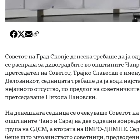
Советот на Град Скопје денеска требаше да ја од
се расправа за дивоградбите во општините Чаир 
претседател на Советот, Трајко Славески е имен
Деловникот, седницата требаше да ја води најс
нејзиното отсуство, по предлог на советнички
претседаваше Никола Пановски.
На денешната седница се очекуваше Советот на Г
општините Чаир и Сарај на две одделни вонредн
група на СДСМ, а втората на ВМРО-ДПМНЕ. Сед
беше што мнозинството советници, предводени 