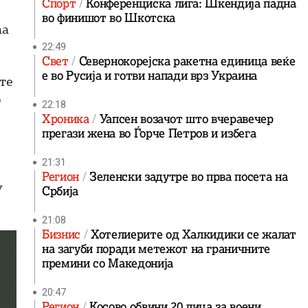
Спорт
Конференциска лига: Шкендија падна
во финишот во Шкотска
аа
22:49
Свет
Севернокорејска ракетна единица веќе
е во Русија и готви напади врз Украина
те
о
22:18
Хроника
Уапсен возачот што вчеравечер
прегази жена во Ѓорче Петров и избега
21:31
Регион
Зеленски задутре во прва посета на
у
Србија
21:08
Бизнис
Хотелиерите од Халкидики се жалат
на загуби поради метежот на граничните
премини со Македонија
20:47
Регион
Косово обвини 20 лица за воени