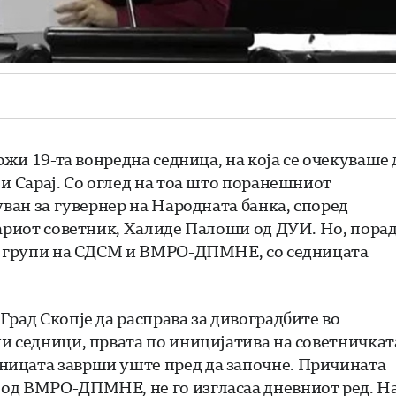
ржи 19-та вонредна седница, на која се очекуваше 
и Сарај. Со оглед на тоа што поранешниот
уван за гувернер на Народната банка, според
тариот советник, Халиде Палоши од ДУИ. Но, пора
те групи на СДСМ и ВМРО-ДПМНЕ, со седницата
рад Скопје да расправа за дивоградбите во
и седници, првата по иницијатива на советничкат
ницата заврши уште пред да започне. Причината
од ВМРО-ДПМНЕ, не го изгласаа дневниот ред. Н