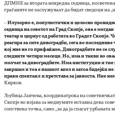
ДПМНЕ за втората вонредна седница, посветена 
граѓаните не заслужуваат да бидат сведоци на „ц
–
Илузорно е, популистички и целосно провидно 
седница на советот на Град Скопје, ова е мегда
театар и циркус од работата во Градот Скопје.
реагира за сите дивоградби, сега во последниве
кој ние не го прифаќаме, Дивоградбите не се сл
следните четири месеци. Но, има и такви во оваа
молчат за дивоградбите. Има институции и тие 
завршам и тоа е нашиот апел и затоа бидејќи не
прави спектакл и претстава за јавноста. Ние н
Кирков.
Љубица Јанчева, координатрока на советничката
Скопје во изјава за медиумите истакна дека 
сопствена точка, само „за да ја спасат урбаната 