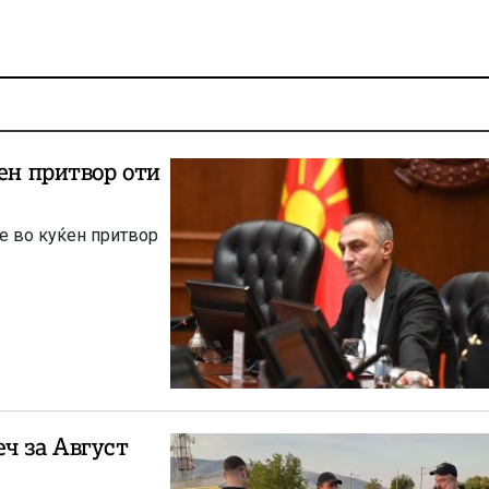
ен притвор оти
не во куќен притвор
ч за Август