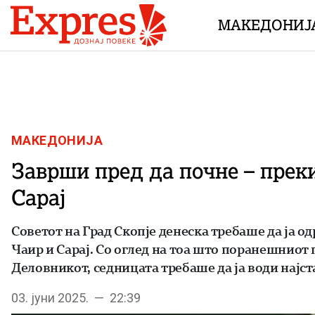
Skip to content
МАКЕДОНИЈ
МАКЕДОНИЈА
Заврши пред да почне – прек
Сарај
Советот на Град Скопје денеска требаше да ја о
Чаир и Сарај. Со оглед на тоа што поранешниот 
Деловникот, седницата требаше да ја води најс
03. јуни 2025. — 22:39