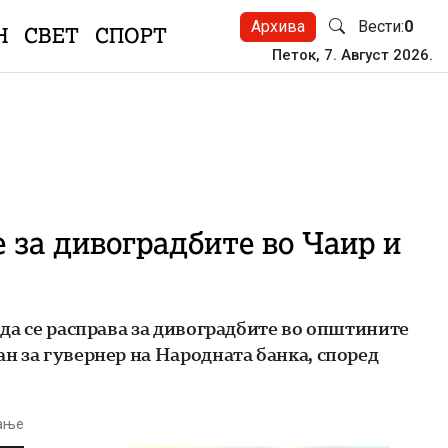
Архива
Вести:
0
Н
СВЕТ
СПОРТ
Петок, 7. Август 2026.
 за дивоградбите во Чаир и
е да се расправа за дивоградбите во општините
ан за гувернер на Народната банка, според
тање