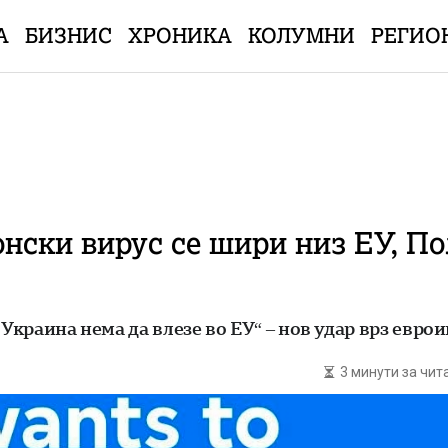
А
БИЗНИС
ХРОНИКА
КОЛУМНИ
РЕГИО
ски вирус се шири низ ЕУ, Пол
 Украина нема да влезе во ЕУ“ – нов удар врз евр
3 минути за чи