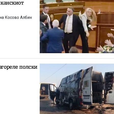
алканскиот
 на Косово Албин
згореле полски