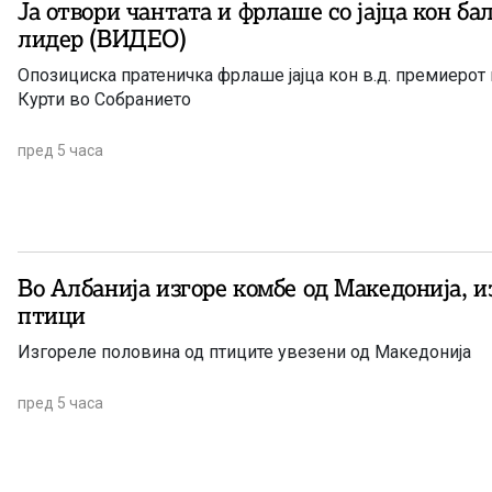
Ја отвори чантата и фрлаше со јајца кон б
лидер (ВИДЕО)
Опозициска пратеничка фрлаше јајца кон в.д. премиерот
Курти во Собранието
пред 5 часа
Во Албанија изгоре комбе од Македонија, и
птици
Изгореле половина од птиците увезени од Македонија
пред 5 часа