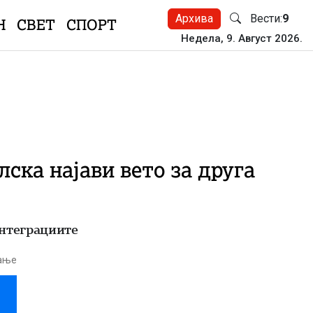
Архива
Вести:
9
Н
СВЕТ
СПОРТ
Недела, 9. Август 2026.
ска најави вето за друга
оинтеграциите
тање