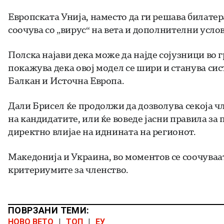
Европската Унија, наместо да ги решава билате
соочува со „вирус“ на вета и дополнителни усло
Полска најави дека може да најде сојузници во 
покажува дека овој модел се шири и станува си
Балкан и Источна Европа.
Дали Брисел ќе продолжи да дозволува секоја чл
на кандидатите, или ќе воведе јасни правила з
директно влијае на иднината на регионот.
Македонија и Украина, во моментов се соочуваат
критериумите за членство.
ПОВРЗАНИ ТЕМИ:
НОВО ВЕТО
|
ТОП
|
ЕУ