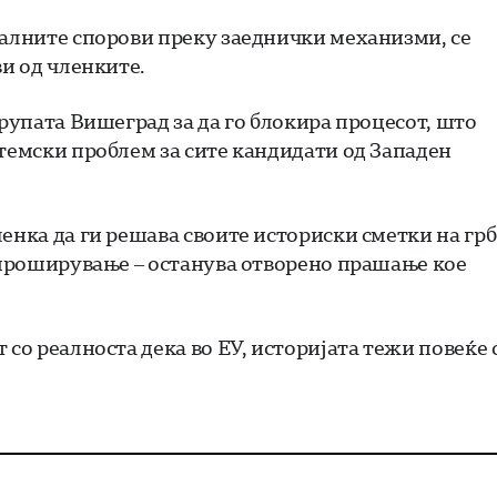
ралните спорови преку заеднички механизми, се
ви од членките.
групата Вишеград за да го блокира процесот, што
стемски проблем за сите кандидати од Западен
енка да ги решава своите историски сметки на гр
а проширување – останува отворено прашање кое
 со реалноста дека во ЕУ, историјата тежи повеќе 