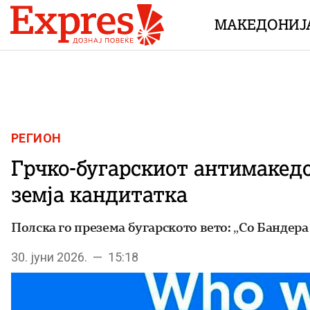
Skip to content
МАКЕДОНИЈ
РЕГИОН
Грчко-бугарскиот антимакедон
земја кандитатка
Полска го презема бугарското вето: „Со Бандера
30. јуни 2026. — 15:18