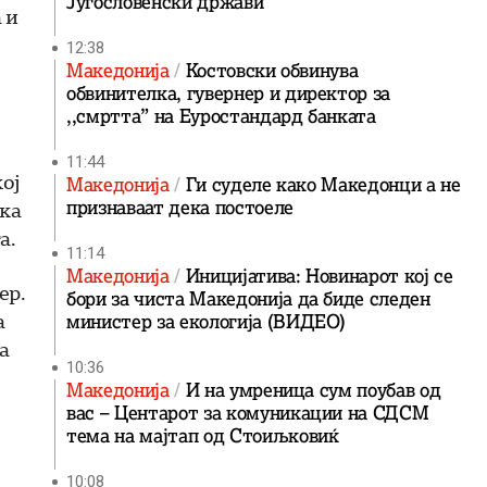
Југословенски држави
 и
12:38
Македонија
Костовски обвинува
обвинителка, гувернер и директор за
,,смртта” на Еуростандард банката
11:44
ој
Македонија
Ги суделе како Македонци а не
признаваат дека постоеле
ика
а.
11:14
Македонија
Иницијатива: Новинарот кој се
ер.
бори за чиста Македонија да биде следен
а
министер за екологија (ВИДЕО)
а
10:36
Македонија
И на умреница сум поубав од
вас – Центарот за комуникации на СДСМ
тема на мајтап од Стоиљковиќ
10:08