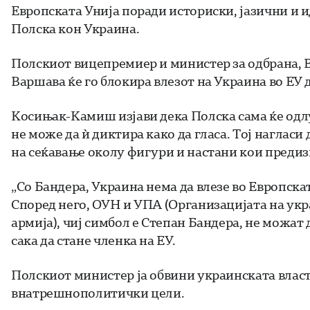
Европската Унија поради историски, јазични и 
Полска кон Украина.
Полскиот вицепремиер и министер за одбрана, 
Варшава ќе го блокира влезот на Украина во ЕУ 
Косињак-Камиш изјави дека Полска сама ќе одлу
не може да ѝ диктира како да гласа. Тој нагласи
на сеќавање околу фигури и настани кои предизв
„Со Бандера, Украина нема да влезе во Европска
Според него, ОУН и УПА (Организацијата на ук
армија), чиј симбол е Степан Бандера, не можат 
сака да стане членка на ЕУ.
Полскиот министер ја обвини украинската власт
внатрешнополитички цели.