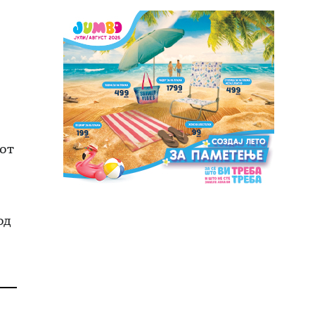
бот
од