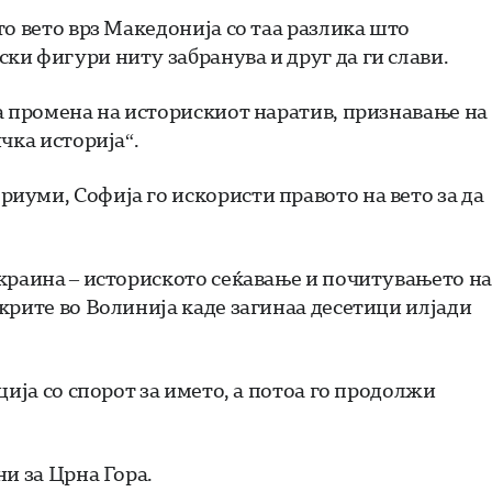
о вето врз Македонија со таа разлика што
и фигури ниту забранува и друг да ги слави.
а промена на историскиот наратив, признавање на
чка историја“.
уми, Софија го искористи правото на вето за да
краина – историското сеќавање и почитувањето на
крите во Волинија каде загинаа десетици илјади
ција со спорот за името, а потоа го продолжи
и за Црна Гора.