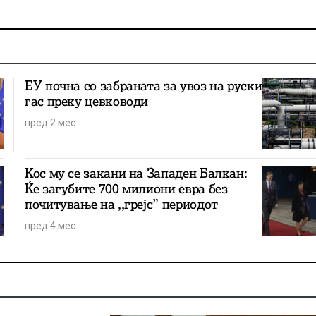
ЕУ почна со забраната за увоз на руски
гас преку цевководи
пред 2 мес.
Кос му се закани на Западен Балкан:
Ќе загубите 700 милиони евра без
почитување на ,,грејс” периодот
пред 4 мес.