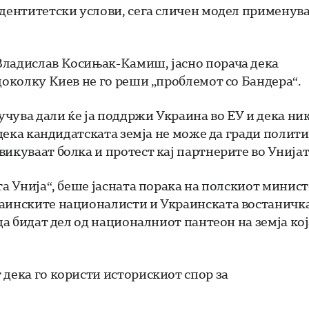
идентитетски услови, сега сличен модел применува
Владислав Косињак-Камиш, јасно порача дека
доколку Киев не го реши „проблемот со Бандера“.
чува дали ќе ја поддржи Украина во ЕУ и дека ник
 дека кандидатската земја не може да гради полит
икуваат болка и протест кај партнерите во Унијат
та Унија“, беше јасната порака на полскиот минист
раинските националисти и Украинската востаничк
да бидат дел од националниот пантеон на земја кој
 дека го користи историскиот спор за