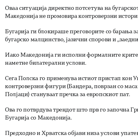
Оваа ситуација директно потсетува на бугарскот
Македонија не промовира контроверзни историск
Бугарија ги блокираше преговорите со барања з
бугарско малцинство, јазични спорови и „заедни
Иако Македонија ги исполни формалните критери
наметне билатерални услови.
Сега Полска го применува истиот пристап кон У
контроверзни фигури (Бандера, поврзан со маса
Полјаци) стануваат пречка за европскиот пат.
Ова го потврдува трендот што прв го започна Гр
Бугарија со Македонија.
Предходно и Хрватска објави низа услови упатен