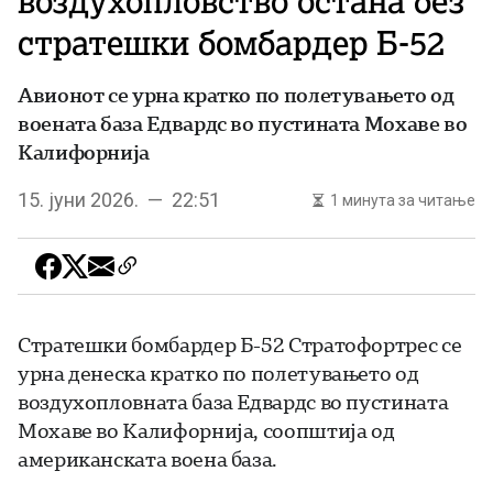
воздухопловство остана без
стратешки бомбардер Б-52
Авионот се урна кратко по полетувањето од
воената база Едвардс во пустината Мохаве во
Калифорнија
15. јуни 2026. — 22:51
1 минута за читање
Стратешки бомбардер Б-52 Стратофортрес се
урна денеска кратко по полетувањето од
воздухопловната база Едвардс во пустината
Мохаве во Калифорнија, соопштија од
американската воена база.