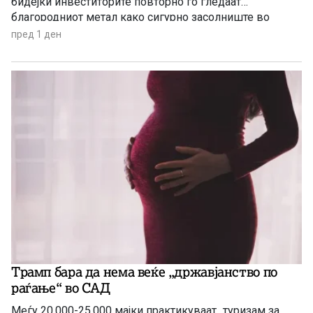
бидејќи инвеститорите повторно го гледаат
благородниот метал како сигурно засолниште во
услови на глобална економска неизвесност.
пред 1 ден
Трамп бара да нема веќе „државјанство по
раѓање“ во САД
Меѓу 20.000-25.000 мајки практикуваат „туризам за