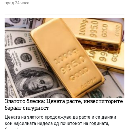
Обединетите нации (ФАО).
пред 24 часа
Златото блеска: Цената расте, инвеститорите
бараат сигурност
Цената на златото продолжува да расте и се движи
кон најсилната недела од почетокот на годината,