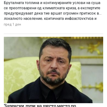
Бруталната топлина и континуираните услови на суша
се преоптоварени од климатската криза, а експертите
предупредуваат дека тие вршат огромен притисок врз
локалното население, критичната инфраструктура и
дивиот свет низ целиот регион.
пред 1 ден
Заленски дури на шесто место по