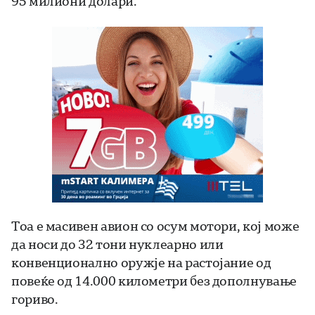
95 милиони долари.
Тоа е масивен авион со осум мотори, кој може
да носи до 32 тони нуклеарно или
конвенционално оружје на растојание од
повеќе од 14.000 километри без дополнување
гориво.