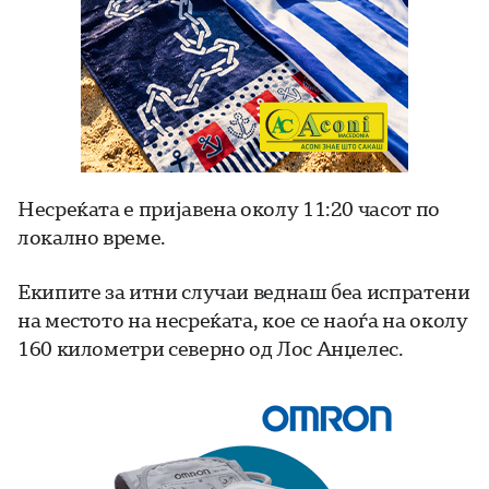
Несреќата е пријавена околу 11:20 часот по
локално време.
Екипите за итни случаи веднаш беа испратени
на местото на несреќата, кое се наоѓа на околу
160 километри северно од Лос Анџелес.