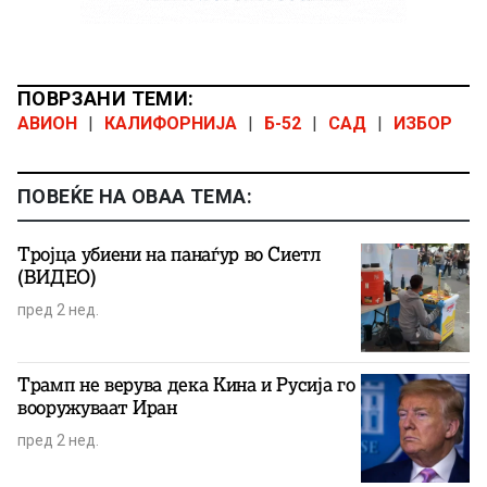
ПОВРЗАНИ ТЕМИ:
АВИОН
|
КАЛИФОРНИЈА
|
Б-52
|
САД
|
ИЗБОР
ПОВЕЌЕ НА ОВАА ТЕМА:
Тројца убиени на панаѓур во Сиетл
(ВИДЕО)
пред 2 нед.
Трамп не верува дека Кина и Русија го
вооружуваат Иран
пред 2 нед.