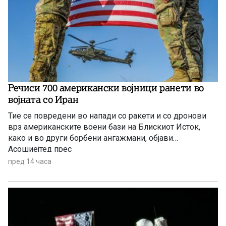
Речиси 700 американски војници ранети во
војната со Иран
Тие се повредени во напади со ракети и со дронови
врз американските воени бази на Блискиот Исток,
како и во други борбени ангажмани, објави
Асошиејтед прес
пред 14 часа