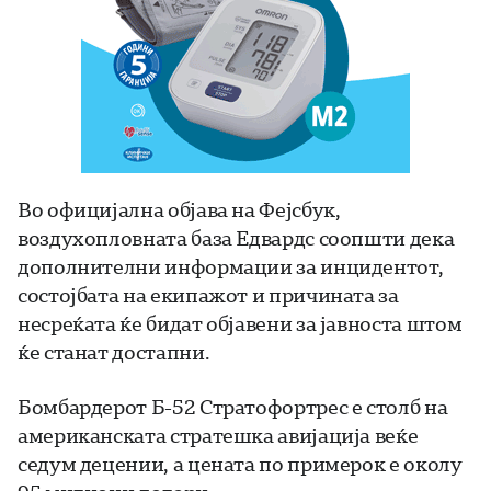
Во официјална објава на Фејсбук,
воздухопловната база Едвардс соопшти дека
дополнителни информации за инцидентот,
состојбата на екипажот и причината за
несреќата ќе бидат објавени за јавноста штом
ќе станат достапни.
Бомбардерот Б-52 Стратофортрес е столб на
американската стратешка авијација веќе
седум децении, а цената по примерок е околу