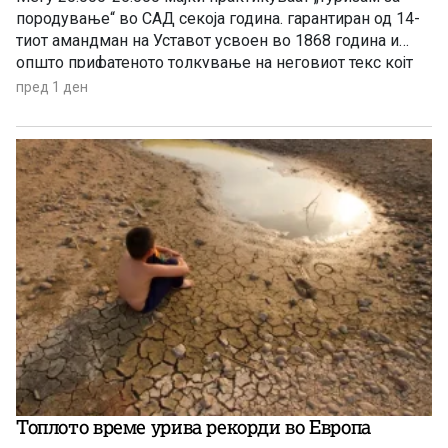
породување“ во САД секоја година. гарантиран од 14-
тиот амандман на Уставот усвоен во 1868 година и
општо прифатеното толкување на неговиот текс којт
гарантира државјанство на речиси секој роден во САД
пред 1 ден
Топлото време урива рекорди во Европа