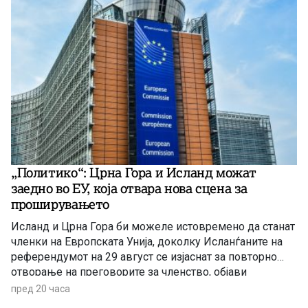
„Политико“: Црна Гора и Исланд можат
заедно во ЕУ, која отвара нова сцена за
проширувањето
Исланд и Црна Гора би можеле истовремено да станат
членки на Европската Унија, доколку Исланѓаните на
референдумот на 29 август се изјаснат за повторно
отворање на преговорите за членство, објави
„Политико“, повикувајќи се на европски претставници
пред 20 часа
и дипломати.