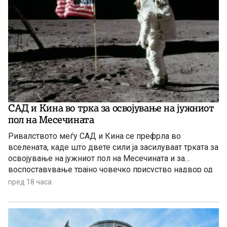
САД и Кина во трка за освојување на јужниот
пол на Месечината
Ривалството меѓу САД и Кина се префрла во
вселената, каде што двете сили ја засилуваат трката за
освојување на јужниот пол на Месечината и за
воспоставување трајно човечко присуство надвор од
Земјата.
пред 18 часа