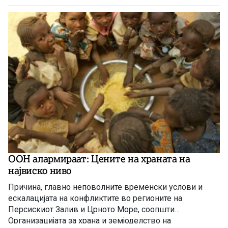
ООН алармираат: Цените на храната на
највиско ниво
Причина, главно неповолните временски услови и
ескалацијата на конфликтите во регионите на
Персискиот Залив и Црното Море, соопшти
Организацијата за храна и земјоделство на