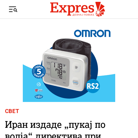
Skip to content
Menu
СВЕТ
Иран издаде „пукај по
волја“ директива при