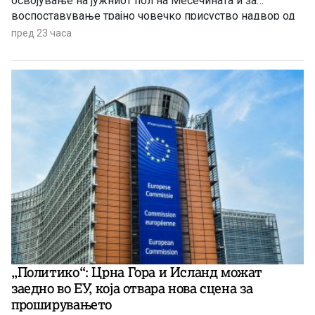
освојување на јужниот пол на Месечината и за
воспоставување трајно човечко присуство надвор од
Земјата.
пред 23 часа
„Политико“: Црна Гора и Исланд можат
заедно во ЕУ, која отвара нова сцена за
проширувањето