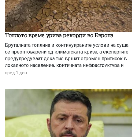
Топлото време урива рекорди во Европа
Бруталната топлина и континуираните услови на суша
се преоптоварени од климатската криза, а експертите
предупредуваат дека тие вршат огромен притисок врз
локалното население, критичната инфраструктура и
дивиот свет низ целиот регион.
пред 1 ден