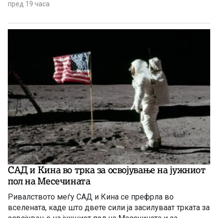
пред 19 часа
САД и Кина во трка за освојување на јужниот
пол на Месечината
Ривалството меѓу САД и Кина се префрла во
вселената, каде што двете сили ја засилуваат трката за