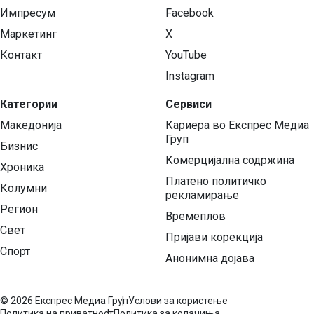
Импресум
Facebook
Маркетинг
X
Контакт
YouTube
Instagram
Категории
Сервиси
Македонија
Кариера во Експрес Медиа
Груп
Бизнис
Комерцијална содржина
Хроника
Платено политичко
Колумни
рекламирање
Регион
Времеплов
Свет
Пријави корекција
Спорт
Анонимна дојава
©
2026 Експрес Медиа Груп
Услови за користење
Политика на приватност
Политика за колачиња