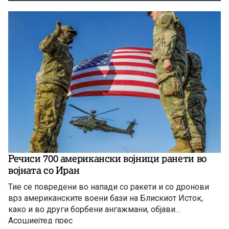
Речиси 700 американски војници ранети во
војната со Иран
Тие се повредени во напади со ракети и со дронови
врз американските воени бази на Блискиот Исток,
како и во други борбени ангажмани, објави
Асошиејтед прес