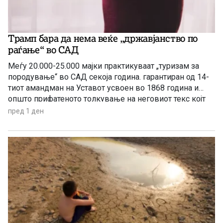
Трамп бара да нема веќе „државјанство по
раѓање“ во САД
Меѓу 20.000-25.000 мајки практикуваат „туризам за
породување“ во САД секоја година. гарантиран од 14-
тиот амандман на Уставот усвоен во 1868 година и
општо прифатеното толкување на неговиот текс којт
гарантира државјанство на речиси секој роден во САД
пред 1 ден