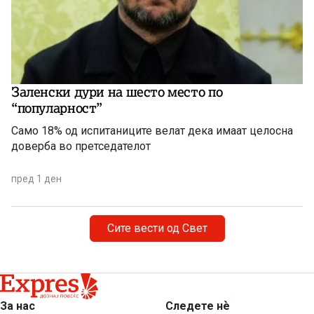
Заленски дури на шесто место по
“популарност”
Само 18% од испитаниците велат дека имаат целосна
доверба во претседателот
пред 1 ден
Сите вести од Свет
За нас
Следете нѐ