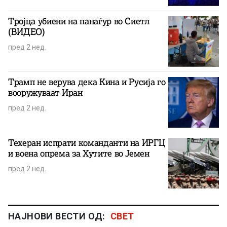
Тројца убиени на панаѓур во Сиетл
(ВИДЕО)
пред 2 нед.
Трамп не верува дека Кина и Русија го
вооружуваат Иран
пред 2 нед.
Техеран испрати команданти на ИРГЦ
и воена опрема за Хутите во Јемен
пред 2 нед.
НАЈНОВИ ВЕСТИ ОД:
СВЕТ