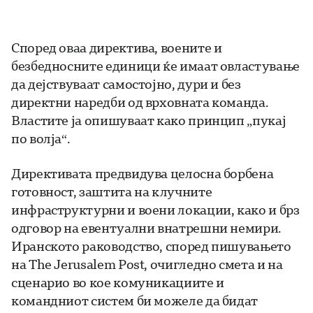
Според оваа директива, воените и
безбедносните единици ќе имаат овластување
да дејствуваат самостојно, дури и без
директни наредби од врховната команда.
Властите ја опишуваат како принцип „пукај
по волја“.
Директивата предвидува целосна борбена
готовност, заштита на клучните
инфраструктурни и воени локации, како и брз
одговор на евентуални внатрешни немири.
Иранското раководство, според пишувањето
на The Jerusalem Post, очигледно смета и на
сценарио во кое комуникациите и
командниот систем би можеле да бидат