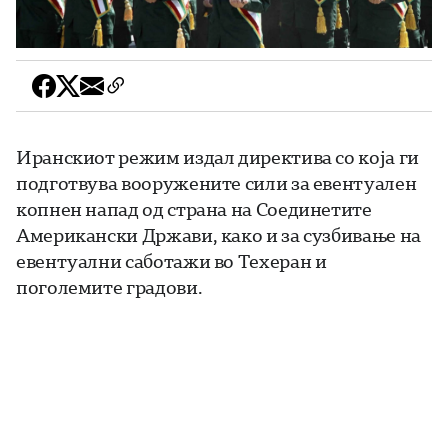
Иранскиот режим издал директива со која ги
подготвува вооружените сили за евентуален
копнен напад од страна на Соединетите
Американски Држави, како и за сузбивање на
евентуални саботажи во Техеран и
поголемите градови.