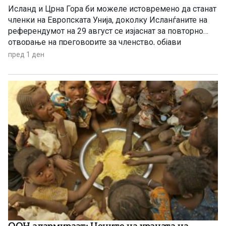
Исланд и Црна Гора би можеле истовремено да станат
членки на Европската Унија, доколку Исланѓаните на
референдумот на 29 август се изјаснат за повторно
отворање на преговорите за членство, објави
„Политико“, повикувајќи се на европски претставници
пред 1 ден
и дипломати.