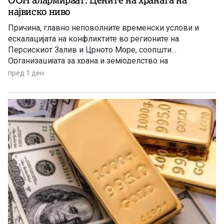
ООН алармираат: Цените на храната на
највиско ниво
Причина, главно неповолните временски услови и
ескалацијата на конфликтите во регионите на
Персискиот Залив и Црното Море, соопшти
Организацијата за храна и земјоделство на
Обединетите нации (ФАО).
пред 1 ден