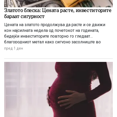
Златото блеска: Цената расте, инвеститорите
бараат сигурност
Цената на златото продолжува да расте и се движи
кон најсилната недела од почетокот на годината,
бидејќи инвеститорите повторно го гледаат
благородниот метал како сигурно засолниште во
услови на глобална економска неизвесност.
пред 1 ден