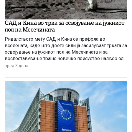
САД и Кина во трка за освојување на јужниот
пол на Месечината
Ривалството меѓу САД и Кина се префрла во
вселената, каде што двете сили ја засилуваат трката за
освојување на јужниот пол на Месечината и за
воспоставување трајно човечко присуство надвор од
Земјата.
пред 3 дена