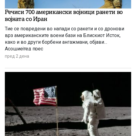
Речиси 700 американски војници ранети во
војната со Иран
Тие се повредени во напади со ракети и со дронови
врз американските воени бази на Блискиот Исток,
како и во други борбени ангажмани, објави
Асошиејтед прес
пред 2 дена