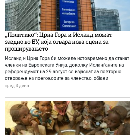
„Политико“: Црна Гора и Исланд можат
заедно во ЕУ, која отвара нова сцена за
проширувањето
Исланд и Црна Гора би можеле истовремено да станат
членки на Европската Унија, доколку Исланѓаните на
референдумот на 29 август се изјаснат за повторно
отворање на преговорите за членство, објави
„Политико“, повикувајќи се на европски претставници
пред 3 дена
и дипломати.