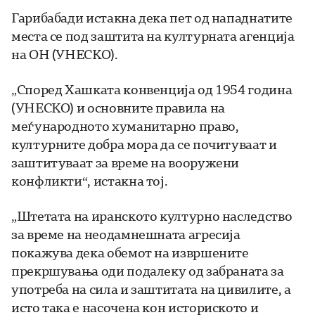
Гарибабади истакна дека пет од нападнатите
места се под заштита на културната агенција
на ОН (УНЕСКО).
„Според Хашката конвенција од 1954 година
(УНЕСКО) и основните правила на
меѓународното хуманитарно право,
културните добра мора да се почитуваат и
заштитуваат за време на вооружени
конфликти“, истакна тој.
„Штетата на иранското културно наследство
за време на неодамнешната агресија
покажува дека обемот на извршените
прекршувања оди подалеку од забраната за
употреба на сила и заштитата на цивилите, а
исто така е насочена кон историското и