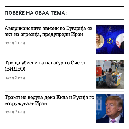
ПОВЕЌЕ НА ОВАА ТЕМА:
Американските авиони во Бугарија се
акт на агресија, предупреди Иран
пред 1 нед.
Тројца убиени на панаѓур во Сиетл
(ВИДЕО)
пред 2 нед.
Трамп не верува дека Кина и Русија го
вооружуваат Иран
пред 2 нед.