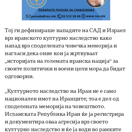
Тој ги дефинираше нападите на САД и Израел
врз иранското културно наследство како
напад врз споделената човечка меморија и
нагласи дека оние кои ја жртвуваат
„историјата на големата иранска нација“ за
своите политички и воени цели мора да бидат
одговорни.
„Културното наследство на Иран не е само
национален имот на Иранците; тоа е дел од
споделената меморија на човештвото.
Исламската Република Иран ќе ја регистрира
и документира оваа агресија врз своето
културно наследство и ќе ја води во рамките