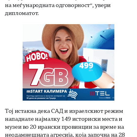
на меѓународната одговорност“, увери
дипломатот.
Тој истакна дека САД и израелскиот режим
нападнале најмалку 149 историски места и
музеи во 20 ирански провинции за време на
неодамнешната агресија, која започна на 28