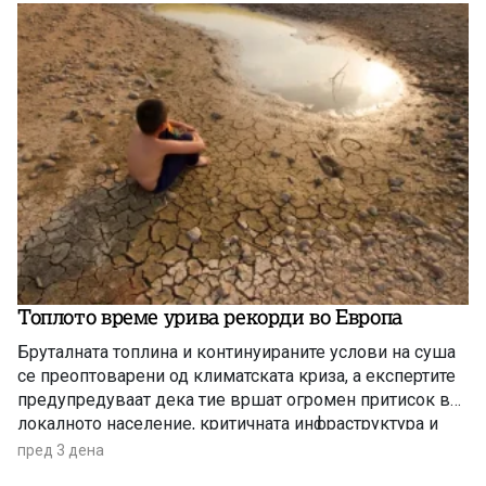
Топлото време урива рекорди во Европа
Бруталната топлина и континуираните услови на суша
се преоптоварени од климатската криза, а експертите
предупредуваат дека тие вршат огромен притисок врз
локалното население, критичната инфраструктура и
дивиот свет низ целиот регион.
пред 3 дена