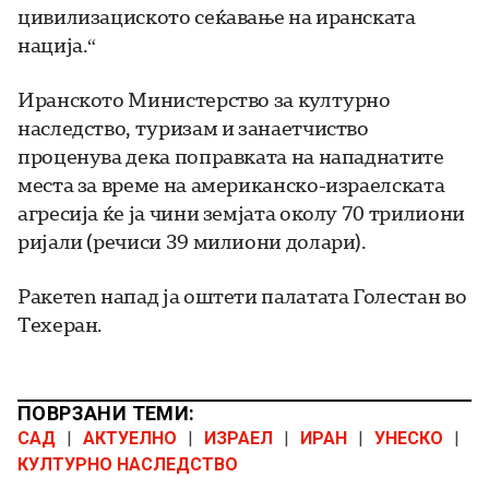
цивилизациското сеќавање на иранската
нација.“
Иранското Министерство за културно
наследство, туризам и занаетчиство
проценува дека поправката на нападнатите
места за време на американско-израелската
агресија ќе ја чини земјата околу 70 трилиони
ријали (речиси 39 милиони долари).
Ракетen напад ја оштети палатата Голестан во
Техеран
.
ПОВРЗАНИ ТЕМИ:
САД
|
АКТУЕЛНО
|
ИЗРАЕЛ
|
ИРАН
|
УНЕСКО
|
КУЛТУРНО НАСЛЕДСТВО