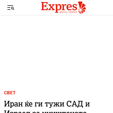
Skip to content
Menu
СВЕТ
Иран ќе ги тужи САД и