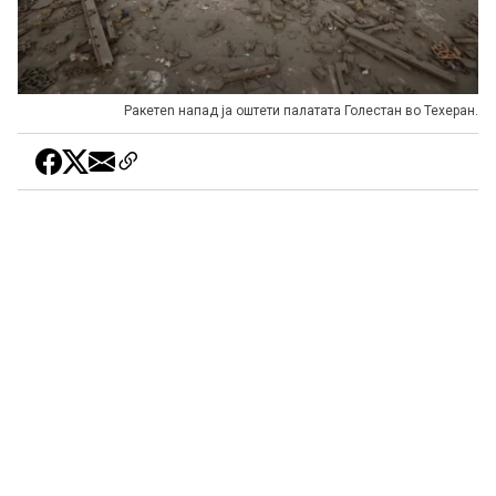
Ракетen напад ја оштети палатата Голестан во Техеран.