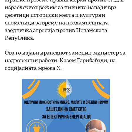
израелскиот режим за нивните напади врз
десетици историски места и културни
споменици за време на неодамнешната
заедничка агресија против Исламската
Република.
Ова го изјави иранскиот заменик-министер за
надворешни работи, Казем Гарибабади, на
социјалната мрежа X.