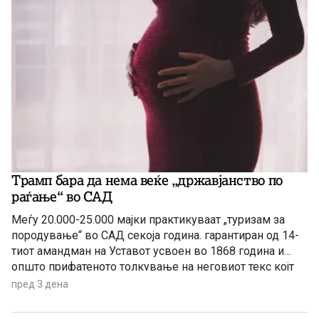
Трамп бара да нема веќе „државјанство по
раѓање“ во САД
Меѓу 20.000-25.000 мајки практикуваат „туризам за
породување“ во САД секоја година. гарантиран од 14-
тиот амандман на Уставот усвоен во 1868 година и
општо прифатеното толкување на неговиот текс којт
гарантира државјанство на речиси секој роден во САД
пред 3 дена