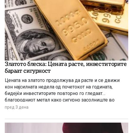
Златото блеска: Цената расте, инвеститорите
бараат сигурност
Цената на златото продолжува да расте и се движи
кон најсилната недела од почетокот на годината,
бидејќи инвеститорите повторно го гледаат
благородниот метал како сигурно засолниште во
услови на глобална економска неизвесност.
пред 3 дена