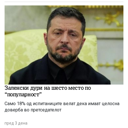
Заленски дури на шесто место по
“популарност”
Само 18% од испитаниците велат дека имаат целосна
доверба во претседателот
пред 3 дена