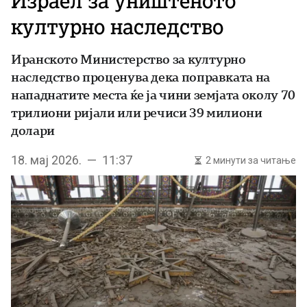
Израел за уништеното
културно наследство
Иранското Министерство за културно
наследство проценува дека поправката на
нападнатите места ќе ја чини земјата околу 70
трилиони ријали или речиси 39 милиони
долари
18. мај 2026. — 11:37
2 минути за читање