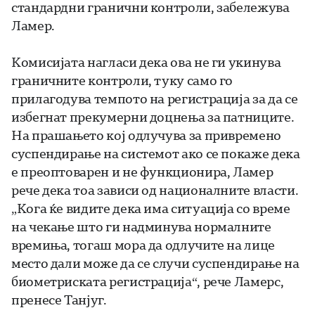
стандардни гранични контроли, забележува
Ламер.
Комисијата нагласи дека ова не ги укинува
граничните контроли, туку само го
прилагодува темпото на регистрација за да се
избегнат прекумерни доцнења за патниците.
На прашањето кој одлучува за привремено
суспендирање на системот ако се покаже дека
е преоптоварен и не функционира, Ламер
рече дека тоа зависи од националните власти.
„Кога ќе видите дека има ситуација со време
на чекање што ги надминува нормалните
времиња, тогаш мора да одлучите на лице
место дали може да се случи суспендирање на
биометриската регистрација“, рече Ламерс,
пренесе Танјуг.