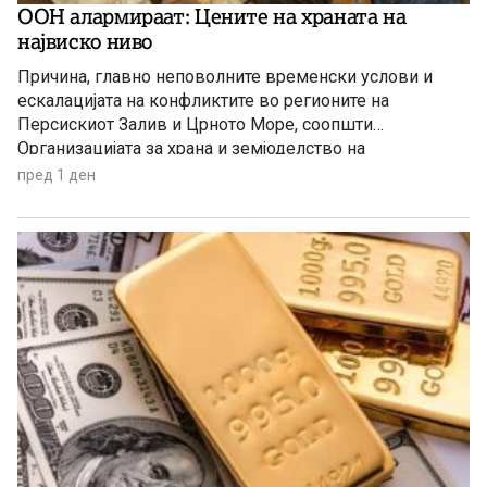
ООН алармираат: Цените на храната на
највиско ниво
Причина, главно неповолните временски услови и
ескалацијата на конфликтите во регионите на
Персискиот Залив и Црното Море, соопшти
Организацијата за храна и земјоделство на
Обединетите нации (ФАО).
пред 1 ден