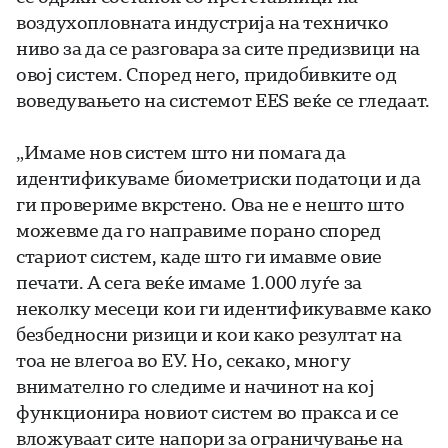
воздухопловната индустрија на техничко
ниво за да се разговара за сите предизвици на
овој систем. Според него, придобивките од
воведувањето на системот EES веќе се гледаат.
„Имаме нов систем што ни помага да
идентификуваме биометриски податоци и да
ги провериме вкрстено. Ова не е нешто што
можевме да го направиме порано според
стариот систем, каде што ги имавме овие
печати. А сега веќе имаме 1.000 луѓе за
неколку месеци кои ги идентификувавме како
безбедносни ризици и кои како резултат на
тоа не влегоа во ЕУ. Но, секако, многу
внимателно го следиме и начинот на кој
функционира новиот систем во пракса и се
вложуваат сите напори за ограничување на