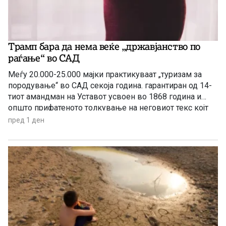
Трамп бара да нема веќе „државјанство по
раѓање“ во САД
Меѓу 20.000-25.000 мајки практикуваат „туризам за
породување“ во САД секоја година. гарантиран од 14-
тиот амандман на Уставот усвоен во 1868 година и
општо прифатеното толкување на неговиот текс којт
гарантира државјанство на речиси секој роден во САД
пред 1 ден