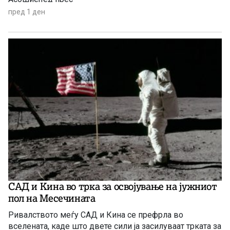
пред 1 ден
САД и Кина во трка за освојување на јужниот
пол на Месечината
Ривалството меѓу САД и Кина се префрла во
вселената, каде што двете сили ја засилуваат трката за