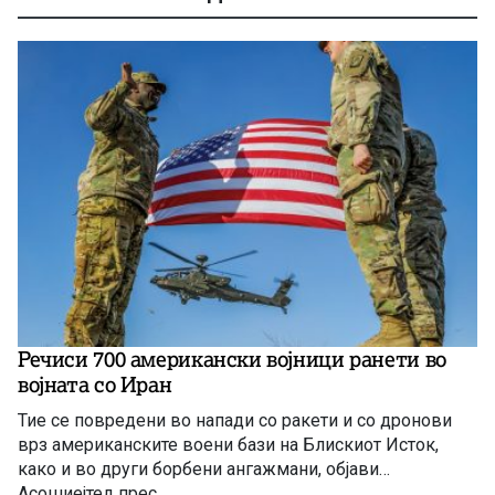
Речиси 700 американски војници ранети во
војната со Иран
Тие се повредени во напади со ракети и со дронови
врз американските воени бази на Блискиот Исток,
како и во други борбени ангажмани, објави
Асошиејтед прес