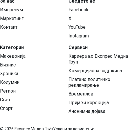
За нас
Следете нѐ
Импресум
Facebook
Маркетинг
X
Контакт
YouTube
Instagram
Категории
Сервиси
Македонија
Кариера во Експрес Медиа
Груп
Бизнис
Комерцијална содржина
Хроника
Платено политичко
Колумни
рекламирање
Регион
Времеплов
Свет
Пријави корекција
Спорт
Анонимна дојава
©
2026 Експрес Медиа Груп
Услови за користење