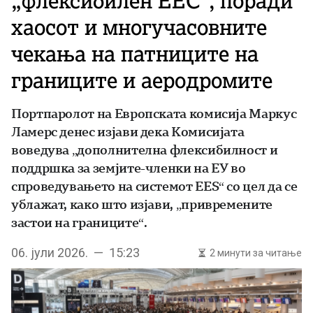
„флексибилен ЕЕС“, поради
хаосот и многучасовните
чекања на патниците на
границите и аеродромите
Портпаролот на Европската комисија Маркус
Ламерс денес изјави дека Комисијата
воведува „дополнителна флексибилност и
поддршка за земјите-членки на ЕУ во
спроведувањето на системот EES“ со цел да се
ублажат, како што изјави, „привремените
застои на границите“.
06. јули 2026. — 15:23
2 минути за читање