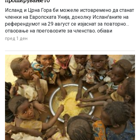
Исланд и Црна Гора би можеле истовремено да станат
членки на Европската Унија, доколку Исланѓаните на
референдумот на 29 август се изјаснат за повторно
отворање на преговорите за членство, објави
„Политико“, повикувајќи се на европски претставници
пред 1 ден
и дипломати.