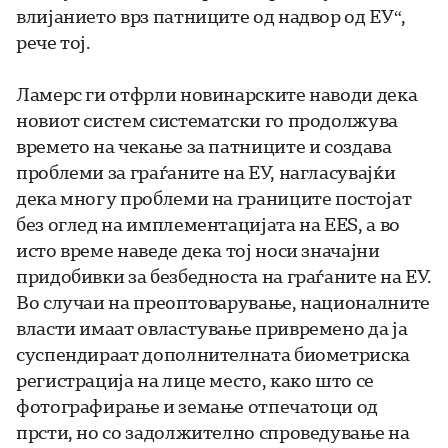
влијанието врз патниците од надвор од ЕУ“,
рече тој.
Ламерс ги отфрли новинарските наводи дека
новиот систем систематски го продолжува
времето на чекање за патниците и создава
проблеми за граѓаните на ЕУ, нагласувајќи
дека многу проблеми на границите постојат
без оглед на имплементацијата на EES, а во
исто време наведе дека тој носи значајни
придобивки за безбедноста на граѓаните на ЕУ.
Во случаи на преоптоварување, националните
власти имаат овластување привремено да ја
суспендираат дополнителната биометриска
регистрација на лице место, како што се
фотографирање и земање отпечатоци од
прсти, но со задолжително спроведување на