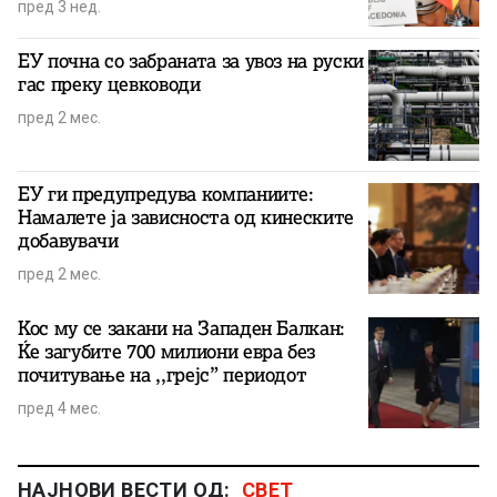
пред 3 нед.
ЕУ почна со забраната за увоз на руски
гас преку цевководи
пред 2 мес.
ЕУ ги предупредува компаниите:
Намалете ја зависноста од кинеските
добавувачи
пред 2 мес.
Кос му се закани на Западен Балкан:
Ќе загубите 700 милиони евра без
почитување на ,,грејс” периодот
пред 4 мес.
НАЈНОВИ ВЕСТИ ОД:
СВЕТ