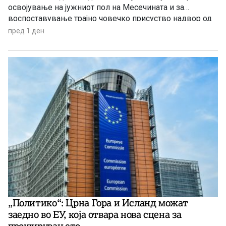
освојување на јужниот пол на Месечината и за
воспоставување трајно човечко присуство надвор од
Земјата.
пред 1 ден
„Политико“: Црна Гора и Исланд можат
заедно во ЕУ, која отвара нова сцена за
проширувањето