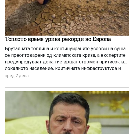
Топлото време урива рекорди во Европа
Бруталната топлина и континуираните услови на суша
се преоптоварени од климатската криза, а експертите
предупредуваат дека тие вршат огромен притисок врз
локалното население, критичната инфраструктура и
дивиот свет низ целиот регион.
пред 2 дена