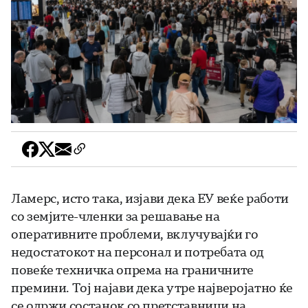
Ламерс, исто така, изјави дека ЕУ веќе работи
со земјите-членки за решавање на
оперативните проблеми, вклучувајќи го
недостатокот на персонал и потребата од
повеќе техничка опрема на граничните
премини. Тој најави дека утре најверојатно ќе
се одржи состанок со претставници на