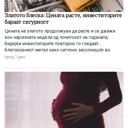
Златото блеска: Цената расте, инвеститорите
бараат сигурност
Цената на златото продолжува да расте и се движи
кон најсилната недела од почетокот на годината,
бидејќи инвеститорите повторно го гледаат
благородниот метал како сигурно засолниште во
услови на глобална економска неизвесност.
пред 1 ден