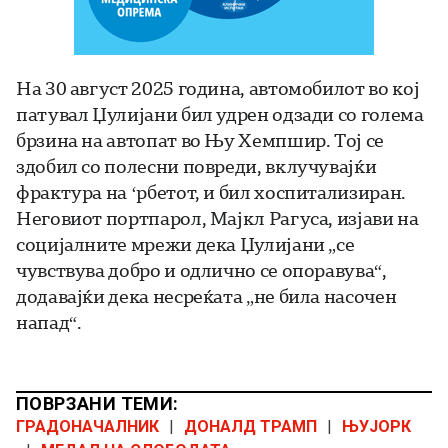
На 30 август 2025 година, автомобилот во кој
патувал Џулијани бил удрен одзади со голема
брзина на автопат во Њу Хемпшир. Тој се
здобил со полесни повреди, вклучувајќи
фрактура на ‘рбетот, и бил хоспитализиран.
Неговиот портпарол, Мајкл Рагуса, изјави на
социјалните мрежи дека Џулијани „се
чувствува добро и одлично се опоравува“,
додавајќи дека несреќата „не била насочен
напад“.
ПОВРЗАНИ ТЕМИ:
ГРАДОНАЧАЛНИК
|
ДОНАЛД ТРАМП
|
ЊУЈОРК