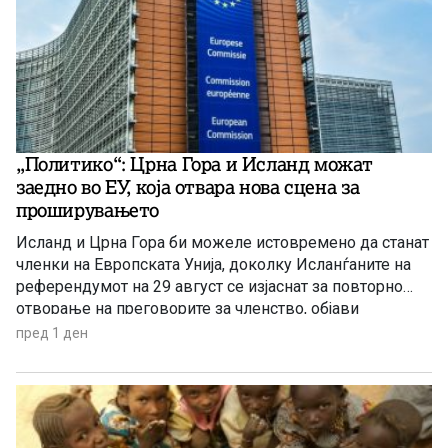
„Политико“: Црна Гора и Исланд можат
заедно во ЕУ, која отвара нова сцена за
проширувањето
Исланд и Црна Гора би можеле истовремено да станат
членки на Европската Унија, доколку Исланѓаните на
референдумот на 29 август се изјаснат за повторно
отворање на преговорите за членство, објави
„Политико“, повикувајќи се на европски претставници
пред 1 ден
и дипломати.