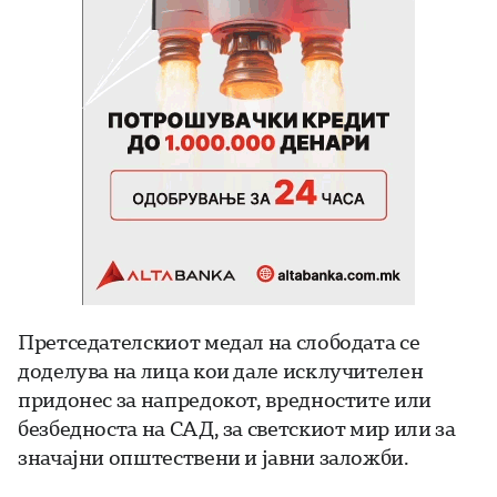
Претседателскиот медал на слободата се
доделува на лица кои дале исклучителен
придонес за напредокот, вредностите или
безбедноста на САД, за светскиот мир или за
значајни општествени и јавни заложби.