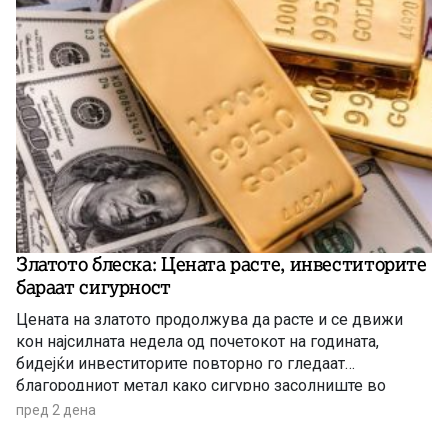
Златото блеска: Цената расте, инвеститорите
бараат сигурност
Цената на златото продолжува да расте и се движи
кон најсилната недела од почетокот на годината,
бидејќи инвеститорите повторно го гледаат
благородниот метал како сигурно засолниште во
услови на глобална економска неизвесност.
пред 2 дена