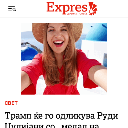
Skip to content
Menu
СВЕТ
Трамп ќе го одликува Руди
Џулијани со „медал на