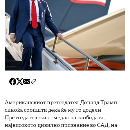
Американскиот претседател Доналд Трамп
синоќа соопшти дека ќе му го додели
Претседателскиот медал на слободата,
највисокото цивилно признание во САД, на