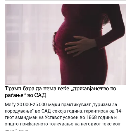
Трамп бара да нема веќе „државјанство по
раѓање“ во САД
Меѓу 20.000-25.000 мајки практикуваат „туризам за
породување“ во САД секоја година. гарантиран од 14-
тиот амандман на Уставот усвоен во 1868 година и
општо прифатеното толкување на неговиот текс којт
гарантира државјанство на речиси секој роден во САД