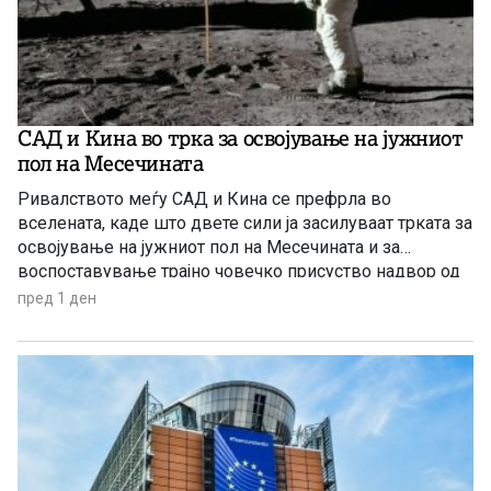
САД и Кина во трка за освојување на јужниот
пол на Месечината
Ривалството меѓу САД и Кина се префрла во
вселената, каде што двете сили ја засилуваат трката за
освојување на јужниот пол на Месечината и за
воспоставување трајно човечко присуство надвор од
Земјата.
пред 1 ден