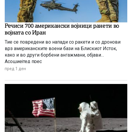
Речиси 700 американски војници ранети во
војната со Иран
Тие се повредени во напади со ракети и со дронови
врз американските воени бази на Блискиот Исток,
како и во други борбени ангажмани, објави
Асошиејтед прес
пред 1 ден