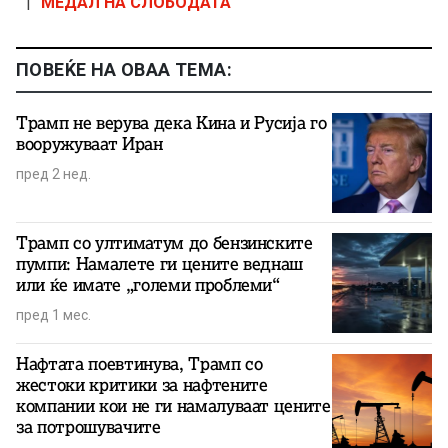
|
МЕДАЛ НА СЛОБОДАТА
ПОВЕЌЕ НА ОВАА ТЕМА:
Трамп не верува дека Кина и Русија го
вооружуваат Иран
пред 2 нед.
Трамп со ултиматум до бензинските
пумпи: Намалете ги цените веднаш
или ќе имате „големи проблеми“
пред 1 мес.
Нафтата поевтинува, Трамп со
жестоки критики за нафтените
компании кои не ги намалуваат цените
за потрошувачите