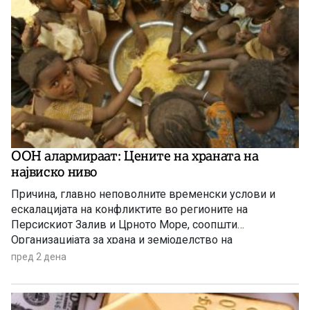
ООН алармираат: Цените на храната на
највиско ниво
Причина, главно неповолните временски услови и
ескалацијата на конфликтите во регионите на
Персискиот Залив и Црното Море, соопшти
Организацијата за храна и земјоделство на
Обединетите нации (ФАО).
пред 2 дена