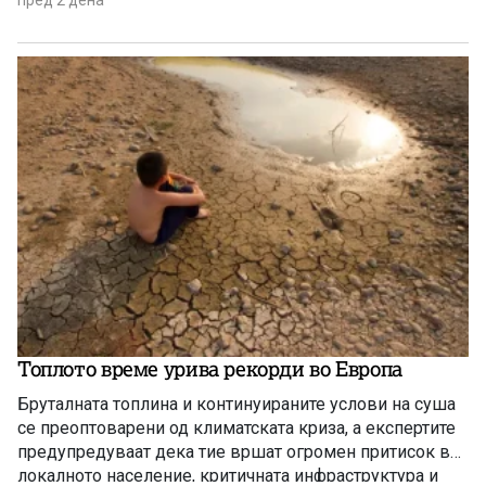
пред 2 дена
Топлото време урива рекорди во Европа
Бруталната топлина и континуираните услови на суша
се преоптоварени од климатската криза, а експертите
предупредуваат дека тие вршат огромен притисок врз
локалното население, критичната инфраструктура и