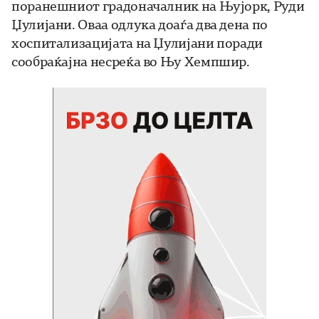
поранешниот градоначалник на Њујорк, Руди
Џулијани. Оваа одлука доаѓа два дена по
хоспитализацијата на Џулијани поради
сообраќајна несреќа во Њу Хемпшир.