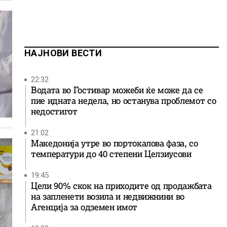
НАЈНОВИ ВЕСТИ
22:32
Водата во Гостивар можеби ќе може да се
пие идната недела, но останува проблемот со
недостигот
21:02
Македонија утре во портокалова фаза, со
температури до 40 степени Целзиусови
19:45
Цели 90% скок на приходите од продажбата
на запленети возила и недвижнини во
Агенција за одземен имот