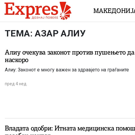
Skip to content
МАКЕДОНИЈ
ТЕМА: АЗАР АЛИУ
Алиу очекува законот против пушењето да
наскоро
Алиу: Законот е многу важен за здравјето на граѓаните
пред 4 нед.
Владата одобри: Итната медицинска помош