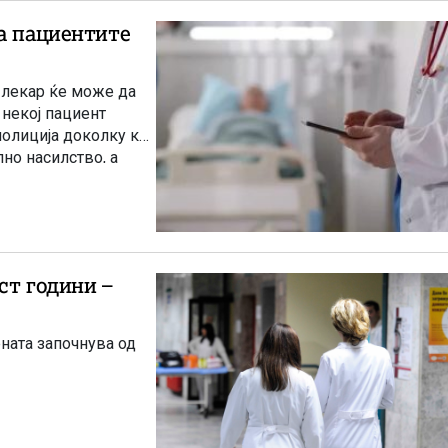
га пациентите
 лекар ќе може да
 некој пациент
полиција доколку кај
но насилство, а
мин“.
ст години –
ната започнува од