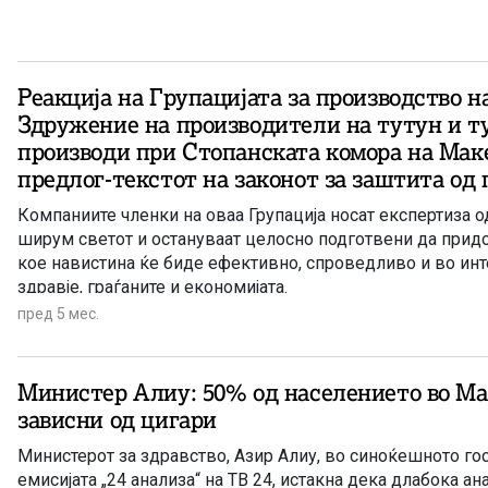
Реакција на Групацијата за производство н
Здружение на производители на тутун и т
производи при Стопанската комора на Мак
предлог-текстот на законот за заштита од
Компаниите членки на оваа Групација носат експертиза о
ширум светот и остануваат целосно подготвени да прид
кое навистина ќе биде ефективно, спроведливо и во инт
здравје, граѓаните и економијата.
пред 5 мес.
Министер Алиу: 50% од населението во Ма
зависни од цигари
Министерот за здравство, Азир Алиу, во синоќешното го
емисијата „24 анализа“ на ТВ 24, истакна дека длабока ан