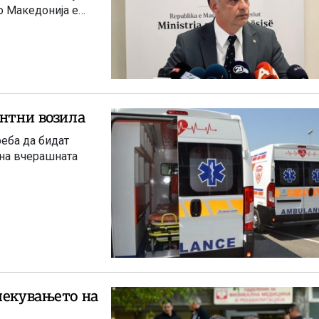
во Македонија е
антни возила
еба да бидат
 на вчерашната
лекувањето на