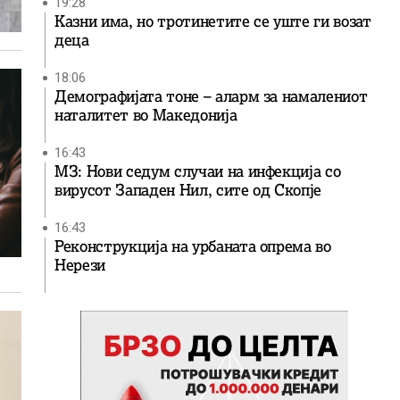
19:28
Казни има, но тротинетите се уште ги возат
деца
18:06
Демографијата тоне – аларм за намалениот
наталитет во Македонија
16:43
МЗ: Нови седум случаи на инфекција со
вирусот Западен Нил, сите од Скопје
16:43
Реконструкција на урбаната опрема во
Нерези