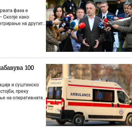
рвата фаза е
 Скопје како
тегрирање на другите
абавува 100
ација и суштинско
стојби, преку
ње на оперативната