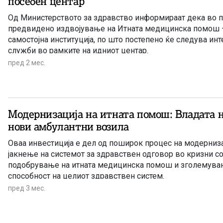
посебен центар
Од Министерството за здравство информираат дека во п
предвидено издвојување на Итната медицинска помош –
самостојна институција, по што постепено ќе следува ин
служби во рамките на идниот центар.
пред 2 мес.
Модернизација на итната помош: Владата н
нови амбулантни возила
Оваа инвестиција е дел од поширок процес на модерниз
јакнење на системот за здравствен одговор во кризни со
подобрување на итната медицинска помош и зголемува
способност на целиот здравствен систем.
пред 3 мес.