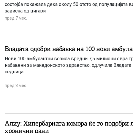
состојба покажала дека околу 50 отсто од популацијата 
зависна од цигари
пред 7 мес.
Владата одобри набавка на 100 нови амбул
Нови 100 амбулантни возила вредни 7,5 милиони евра тр
набавени за македонското здравство, одлучила Владата
седница.
пред 8 мес.
Алиу: Хипербарната комора ќе го подобри 
хронични рани