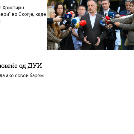
 Христијан
ври“ во Скопје, каде
а
повеќе од ДУИ
еда ако освои барем