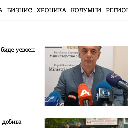
А
БИЗНИС
ХРОНИКА
КОЛУМНИ
РЕГИО
 биде усвоен
 добива