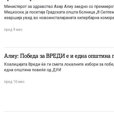
Министерот за здравство Азир Алиу заедно со премиерот
Мицкоски, ја посетија Градската општа болница „8 Септем
извршија увид во новоинсталираната хипербарна комор
пред 9 мес.
Алиу: Победа за ВРЕДИ е и една општина 
Коалицијата Вреди ќе ги смета локалните избори за поб
една општина повеќе од ДУИ
пред 10 мес.