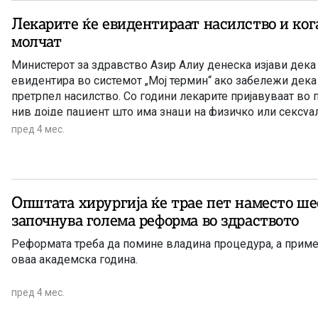
Лекарите ќе евидентираат насилство и ко
молчат
Министерот за здравство Азир Алиу денеска изјави дека
евидентира во системот „Мој термин“ ако забележи дека
претрпел насилство. Со години лекарите пријавуваат во 
нив дојде пациент што има знаци на физичко или сексуал
Алиу вели дека сега ќе го евидентираат тоа и во „Мој тер
пред 4 мес.
Општата хирургија ќе трае пет наместо ше
започнува голема реформа во здраството
Реформата треба да помине владина процедура, а приме
оваа академска година.
пред 4 мес.