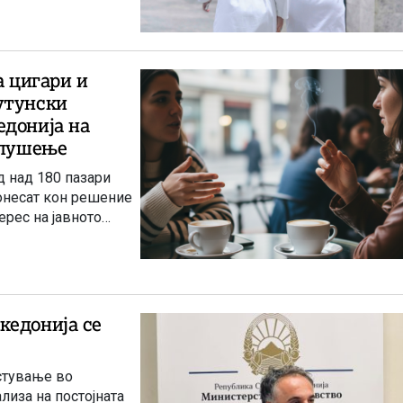
а цигари и
утунски
едонија на
 пушење
д над 180 пазари
онесат кон решение
ерес на јавното
кедонија се
стување во
ализа на постојната