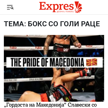
Skip to content
Menu
ТЕМА: БОКС СО ГОЛИ РАЦЕ
„Гордоста на Македонија“ Славески со