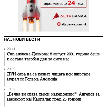
НАЈНОВИ ВЕСТИ
20:41
Сиљановска-Давкова: 8 август 2001 година беше
и остана тегобен ден за сите нас
20:09
ДУИ бара да се казнат лицата кои шкртале
мурал со Голема Албанија
19:52
„Вечна ви слава херои македонски!“: Ангелов за
масакрот кај Карпалак пред 25 години