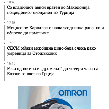
18:46
Со владиниот авион вратен во Македонија
повредениот скопјанец во Турција
17:58
Мицкоски: Карпалак е наша заедничка рана, но и
обврска да паметиме
17:38
СДСМ објави морбидна црно-бела слика како
умреница за Стоиљковиќ
16:10
Река од возила и „дремење“ до четири часа на
Евзони за влез во Грција