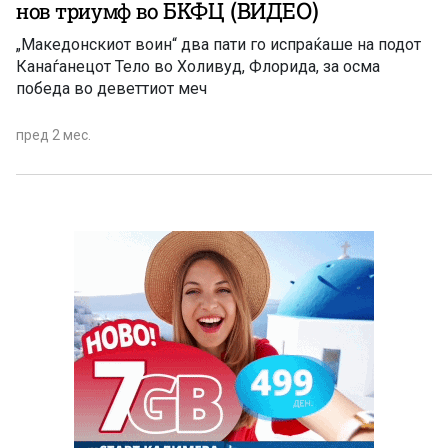
нов триумф во БКФЦ (ВИДЕО)
„Македонскиот воин“ два пати го испраќаше на подот
Канаѓанецот Тело во Холивуд, Флорида, за осма
победа во деветтиот меч
пред 2 мес.