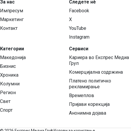
За нас
Следете нѐ
Импресум
Facebook
Маркетинг
X
Контакт
YouTube
Instagram
Категории
Сервиси
Македонија
Кариера во Експрес Медиа
Груп
Бизнис
Комерцијална содржина
Хроника
Платено политичко
Колумни
рекламирање
Регион
Времеплов
Свет
Пријави корекција
Спорт
Анонимна дојава
©
2026 Експрес Медиа Груп
Услови за користење