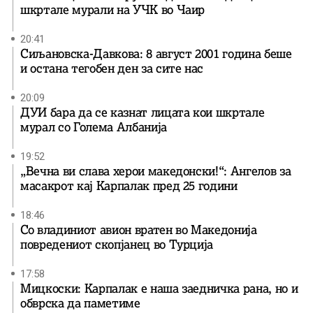
шкртале мурали на УЧК во Чаир
20:41
Сиљановска-Давкова: 8 август 2001 година беше
и остана тегобен ден за сите нас
20:09
ДУИ бара да се казнат лицата кои шкртале
мурал со Голема Албанија
19:52
„Вечна ви слава херои македонски!“: Ангелов за
масакрот кај Карпалак пред 25 години
18:46
Со владиниот авион вратен во Македонија
повредениот скопјанец во Турција
17:58
Мицкоски: Карпалак е наша заедничка рана, но и
обврска да паметиме