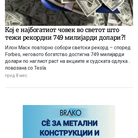
Кој е најбогатиот човек во светот што
тежи рекордни 749 милијарди долари?!
Илон Маск повторно собори светски рекорд – според
Forbes, неговото богатство достигна 749 милијарди
долари по наглиот раст на акциите и судската одлука
поврзана со Tesla.
пред 8 мес.