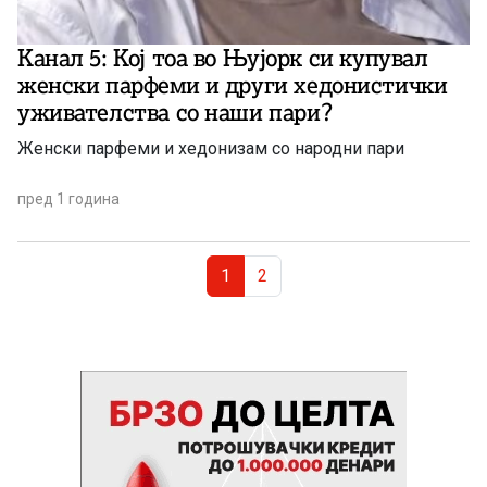
Канал 5: Кој тоа во Њујорк си купувал
женски парфеми и други хедонистички
уживателства со наши пари?
Женски парфеми и хедонизам со народни пари
пред 1 година
Page navigation
Current Page
Page
1
2