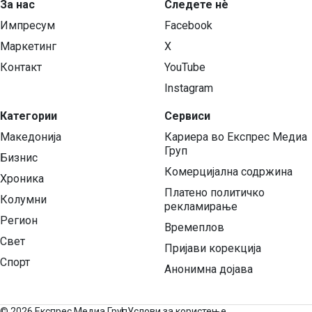
За нас
Следете нѐ
Импресум
Facebook
Маркетинг
X
Контакт
YouTube
Instagram
Категории
Сервиси
Македонија
Кариера во Експрес Медиа
Груп
Бизнис
Комерцијална содржина
Хроника
Платено политичко
Колумни
рекламирање
Регион
Времеплов
Свет
Пријави корекција
Спорт
Анонимна дојава
©
2026 Експрес Медиа Груп
Услови за користење