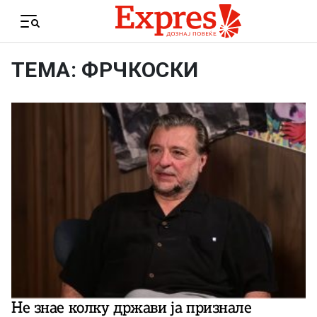
Skip to content
Menu
ТЕМА: ФРЧКОСКИ
Не знае колку држави ја признале