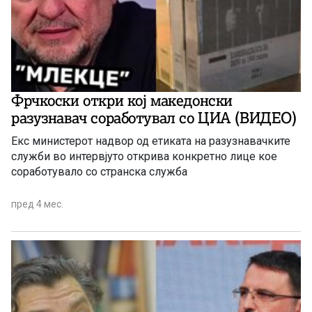
Фрчкоски откри кој македонски
разузнавач соработувал со ЦИА (ВИДЕО)
Екс министерот надвор од етиката на разузнавачките
служби во интервјуто открива конкретно лице кое
соработувало со странска служба
пред 4 мес.