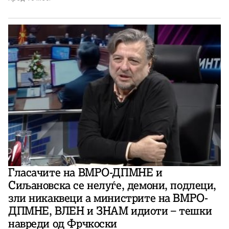
Гласачите на ВМРО-ДПМНЕ и
Сиљановска се нелуѓе, демони, подлеци,
зли никаквеци а министрите на ВМРО-
ДПМНЕ, ВЛЕН и ЗНАМ идиоти – тешки
навреди од Фрчкоски