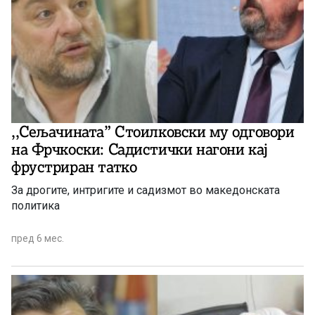
,,Сељачината” Стоилковски му одговори
на Фрчкоски: Садистички нагони кај
фрустриран татко
За дрогите, интригите и садизмот во македонската
политика
пред 6 мес.