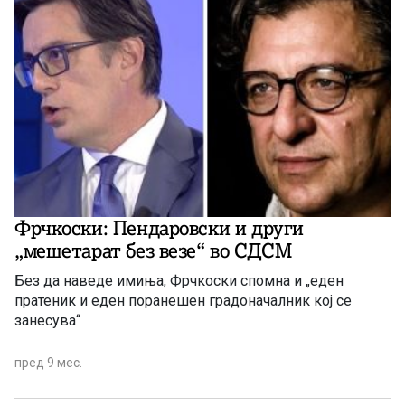
Фрчкоски: Пендаровски и други
„мешетарат без везе“ во СДСМ
Без да наведе имиња, Фрчкоски спомна и „еден
пратеник и еден поранешен градоначалник кој се
занесува“
пред 9 мес.