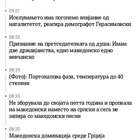
09:21
Иселувањето има поголемо влијание од
наталитетот, реагира демографот Герасимовски
08:53
Признание на претседателката од душа: Имам
две државјанства, едно македонско едно
вевчанско
08:39
(Фото): Портокалова фаза, температура до 40
степени
08:33
Не зборувала до својата петта година и пропеала
на македонски наместо на српски а сега не
запира со македонски песни
08:20
Македонска доминација среде Грција