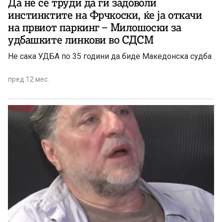
Да не се труди да ги задоволи
инстинктите на Фрчкоски, ќе ја откачи
на првиот паркинг – Милошоски за
удбашките линкови во СДСМ
Не сака УДБА по 35 години да биде Македонска судба
пред 12 мес.