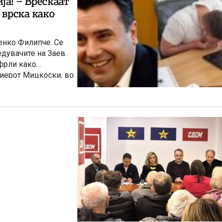
ја! – Врескаат
 врска како
Венко Филипче. Се
дувачите на Заев.
тфрли како
иерот Мицкоски, во
 неговото ‘чувство’
 и висока корупција
Филипче, Заев,
– пишува порталот