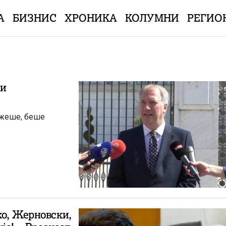
А
БИЗНИС
ХРОНИКА
КОЛУМНИ
РЕГИО
 и
ажеше, беше
ко, Жерновски,