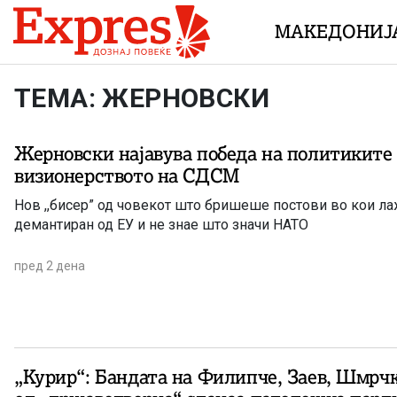
Skip to content
МАКЕДОНИЈ
ТЕМА: ЖЕРНОВСКИ
Жерновски најавува победа на политиките
визионерството на СДСМ
Нов ,,бисер” од човекот што бришеше постови во кои л
демантиран од ЕУ и не знае што значи НАТО
пред 2 дена
„Курир“: Бандата на Филипче, Заев, Шмрч