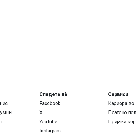
Следете нѐ
Сервиси
нис
Facebook
Кариера во 
умни
X
Платено по
т
YouTube
Пријави кор
Instagram