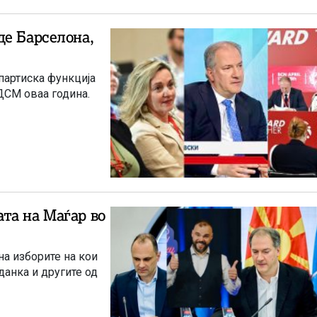
де Барселона,
артиска функција
ДСМ оваа година.
та на Маѓар во
на изборите на кои
данка и другите од