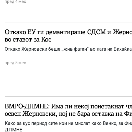
пред 4 мес.
Откако ЕУ ги демантираше СДСМ и Жерно
во ставот за Кос
Откако Жерновски беше ,,жив фатен” во лага на Бихаќка
пред 5 мес.
ВМРО-ДПМНЕ: Има ли некој поистакнат ч
освен Жерновски, кој не бара оставка на 
Како за кус период сите кои не мислат како Венко, за Ф
ДПМНЕ