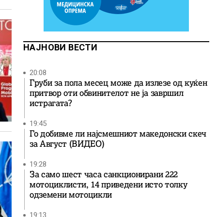
НАЈНОВИ ВЕСТИ
20:08
Груби за пола месец може да излезе од куќен
притвор оти обвинителот не ја завршил
истрагата?
19:45
Го добивме ли најсмешниот македонски скеч
за Август (ВИДЕО)
19:28
За само шест часа санкционирани 222
мотоциклисти, 14 приведени исто толку
одземени мотоцикли
19:13