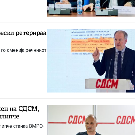
вски ретерираа
 го сменија речникот
лен на СДСМ,
Филипче
илипче станаа ВМРО-