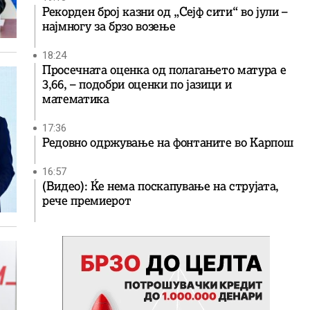
Рекорден број казни од „Сејф сити“ во јули –
најмногу за брзо возење
18:24
Просечната оценка од полагањето матура е
3,66, – подобри оценки по јазици и
математика
17:36
Редовно одржување на фонтаните во Карпош
16:57
(Видео): Ќе нема поскапување на струјата,
рече премиерот