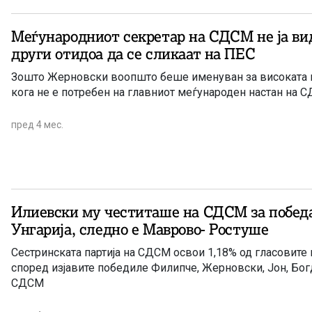
Меѓународниот секретар на СДСМ не ја ви
други отидоа да се сликаат на ПЕС
Зошто Жерновски воопшто беше именуван за високата п
кога не е потребен на главниот меѓународен настан на С
пред 4 мес.
Илиевски му честиташе на СДСМ за победа
Унгарија, следно е Маврово- Ростуше
Сестринската партија на СДСМ освои 1,18% од гласовите 
според изјавите победиле Филипче, Жерновски, Јон, Бог
СДСМ