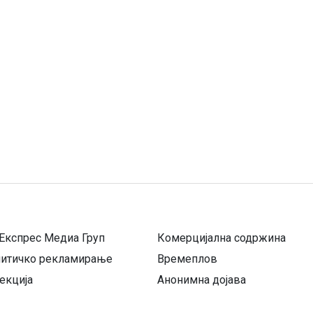
Експрес Медиа Груп
Комерцијална содржина
литичко рекламирање
Времеплов
екција
Анонимна дојава