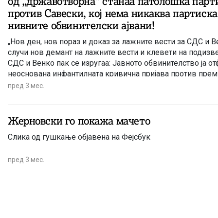
од „државотворна“ станаа патолошка парти
против Савески, кој нема никаква партиска
нивните обвинителски ајвани!
„Нов ден, нов пораз и доказ за лажните вести за СДС и 
случи нов демант на лажните вести и клевети на подизве
СДС и Венко пак се изругаа: Јавното обвинителство ја о
неоснована инфантилната кривична пријава против прем
која тие небулозно инсинуираа дека по неговата изјава за
пред 3 мес.
следува период на кривична одговорност за криминалите
на поранешни премиери, министри и функционери (читај 
Спасовски, Ковачевски, николовски и останата банда).“ 
Жерновски го покажа мачето
„Курир“ во својот редакциски коментар.
Слика од гушкање објавена на Фејсбук
пред 3 мес.