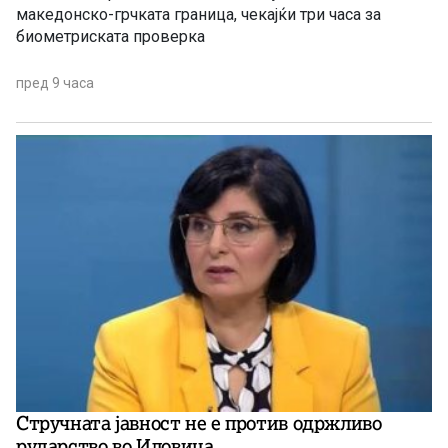
македонско-грчката граница, чекајќи три часа за
биометриската проверка
пред 9 часа
Стручната јавност не е против одржливо
рударство во Иловица