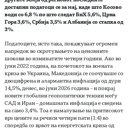
достапни податоци се за мај, каде што Косово
води со 6,8 % по што следат БиХ 5,6%, Црна
Гора 3,6%, Србија 3,5% и Албанија со стапка од
3%.
Податоците, исто така, покажуваат огромен
напредок во скротувањето на ценовните
шокови во изминатите четири години. Ако во
јуни 2022 година, на почетокот на воената
криза во Украина, Македонија се соочуваше со
двоцифрена и алармантна инфлација од дури
14,5%, денес, во јуни 2026 година – и покрај
новите глобални геополитички тензии меѓу
САД и Иран – домашната инфлација е сведена
на само 3,4%. Тоа е намалување на притисокот
врз цените за речиси четири пати (1:4) во
споредба со врвот на енергетската криза од