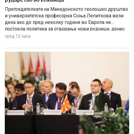
Претседателката на Македонското геолошко друштво
и универзитетска професорка Соња Лепиткова вели
дека ако до пред неколку години во Европа не
постоела политика за отворање нови рудници, денес
таа политика е апсолутно сменета и листата на
пред 12 часа
критични минерали само се зголемува.