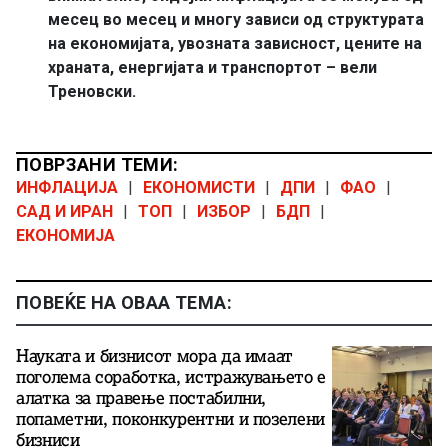
месец во месец и многу зависи од структурата
на економијата, увозната зависност, цените на
храната, енергијата и транспортот – вели
Треновски.
ПОВРЗАНИ ТЕМИ:
ИНФЛАЦИЈА
|
ЕКОНОМИСТИ
|
ДПИ
|
ФАО
|
САД И ИРАН
|
ТОП
|
ИЗБОР
|
БДП
|
ЕКОНОМИЈА
ПОВЕЌЕ НА ОВАА ТЕМА:
Науката и бизнисот мора да имаат
поголема соработка, истражувањето е
алатка за правење постабилни,
попаметни, поконкурентни и позелени
бизниси