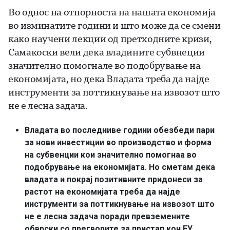
Во однос на отпорноста на нашата економија
во изминатите години и што може да се смени
како научени лекции од претходните кризи,
Самакоски вели дека владините субвнеции
значително помогнале во подобрување на
економијата, но дека Владата треба да најде
инструменти за поттикнување на извозот што
не е лесна задача.
Владата во последниве години обезбеди пари
за нови инвестиции во производство и форма
на субвенции кои значително помогнаа во
подобрување на економијата. Но сметам дека
владата и покрај позитивните придонеси за
растот на економијата треба да најде
инструменти за поттикнување на извозот што
не е лесна задача поради превземените
обврски со прегворите за пристап кон ЕУ.