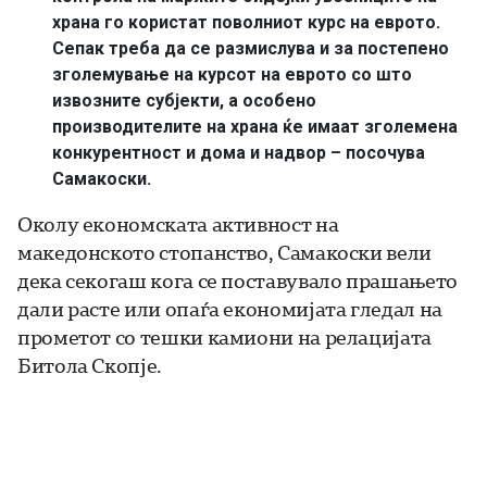
храна го користат поволниот курс на еврото.
Сепак треба да се размислува и за постепено
зголемување на курсот на еврото со што
извозните субјекти, а особено
производителите на храна ќе имаат зголемена
конкурентност и дома и надвор – посочува
Самакоски.
Околу економската активност на
македонското стопанство, Самакоски вели
дека секогаш кога се поставувало прашањето
дали расте или опаѓа економијата гледал на
прометот со тешки камиони на релацијата
Битола Скопје.