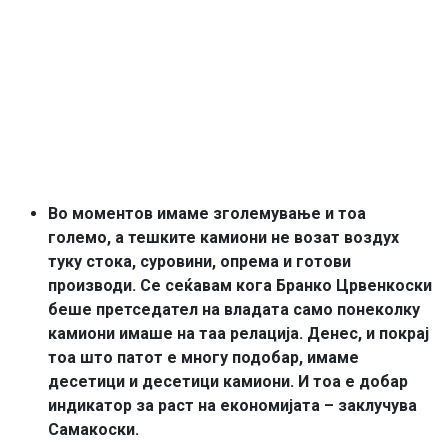
Во моментов имаме зголемување и тоа
големо, а тешките камиони не возат воздух
туку стока, суровини, опрема и готови
производи. Се сеќавам кога Бранко Црвенкоски
беше претседател на владата само понеколку
камиони имаше на таа релација. Денес, и покрај
тоа што патот е многу подобар, имаме
десетици и десетици камиони. И тоа е добар
индикатор за раст на економијата – заклучува
Самакоски.