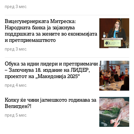
пред 3 мес.
Вицегувернерката Митреска:
Народната банка ја зајакнува
поддршката за жените во економијата
и претприемаштвото
пред 3 мес.
Обука за идни лидери и претприемачи
– Започнува 18. издание на ЛИДЕР,
проектот на „Македонија 2025“
пред 4 мес.
Колку ќе чини јагнешкото годинава за
Велигден?!
пред 5 мес.