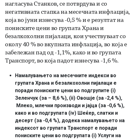
нагласува Станков, се потврдува и со
негативната стапка на месечната инфлација,
која во јуни изнесува -0,5 % и е резултат на
пониските цени во групата Храна и
безалкохолни пијалаци, кои учествуваат со
околу 40 % во вкупната инфлација, во која е
забележан пад од -1,1%, како и во групата
Транспорт, во која падот изнесува -1,6 %.
Намалувањето на месечните индекси во
групата Храна и безалкохолни пијалаци е
поради пониските цени во подгрупите (i)
Зеленчук (за – 8,6 %), (ii) Овошје (за -2,4 %),
Млеко, млечни производи и јајца (за -0,6 %),
како и во подгрупата (iv) Шеќер, слатки и
десерт (за -0,4 %), додека намалувањето на
индексот во групата Транспорт е поради
пониските цени во подгрупата (i) Услуги на