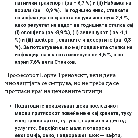
патнички транспорт (за – 6,7 %) и (ii) Набавка на
возила (за – 0,9 %). На годишно ниво, стапката
на инфлација на храната во јуни изнесува 2,4 %,
како резултат на падот на годишната стапка кај
(i) овошјето (за -8,9 %), (ii) зеленчукот ( за -1,1
%) и (iii) шеќерот, слатките и десертите (за -0,3
%). За потсетување, во мај годишната стапка на
инфлација на храната изнесуваше 4,6 %, а во
април 7,6% вели Станков.
Профeсорот Борче Треновски, вели дека
инфлацијата се смирува, но не треба да се
прогласи крај на ценовните ризици.
Податоците покажуваат дека последниот
месец притисокот повеќе не e кај храната, туку
и кај транспортот, тутунот, горивата и дел од
услугите. Бидејќи сме мала и отворена
економија, секој надворешен шок — нафта,