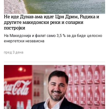
Не иде Дунав ама идат Црн Дрим, Радика и
другите македонски реки и соларни
постројки
На Македонија и фалат само 3,5 % за да биде целосно
енергетски независна
пред 3 дена