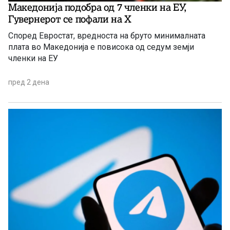
Македонија подобра од 7 членки на ЕУ,
Гувернерот се пофали на Х
Според Евростат, вредноста на бруто минималната
плата во Македонија е повисока од седум земји
членки на ЕУ
пред 2 дена