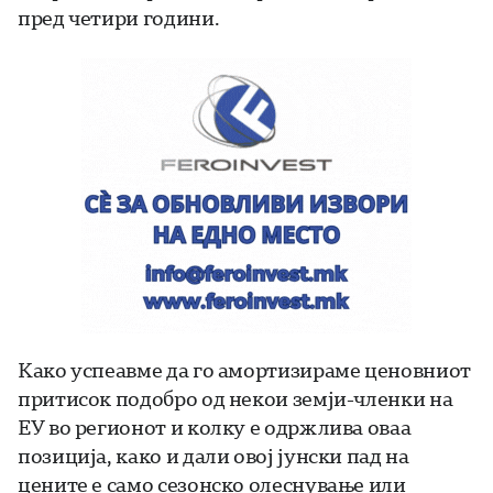
пред четири години.
Како успеавме да го амортизираме ценовниот
притисок подобро од некои земји-членки на
ЕУ во регионот и колку е одржлива оваа
позиција, како и дали овој јунски пад на
цените е само сезонско олеснување или