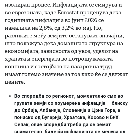
изолиран процес. Инфлацијата се смирува и
во еврозоната, каде Eurostat проценува дека
годишната инфлација во јуни 2026 се
намалила на 2,8%, од 3,2% во мај. Но,
разликите меѓу земјите остануваат значајни,
што покажува дека домашната структура на
економијата, зависноста од увоз, уделот на
храната и енергијата во потрошувачката
кошница и состојбата на пазарот на труд
имаат големо значење за тоа како ќе се движат
цените.
Во споредба со регионот, моментално сме во
групата земји со поумерена инфлација — блиску
до Србија, Албанија, Словенија и Црна Гора, а
пониско од Бугарија, Хрватска, Косово и БиХ.
Сепак, овие споредби треба да се земат
внимателно, бидејќи инфлацијата се менува од