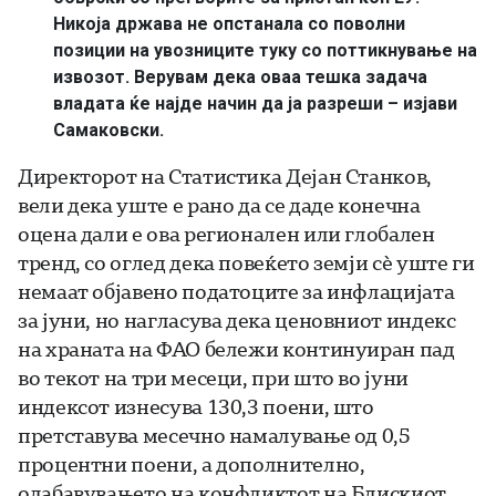
Никоја држава не опстанала со поволни
позиции на увозниците туку со поттикнување на
извозот. Верувам дека оваа тешка задача
владата ќе најде начин да ја разреши – изјави
Самаковски.
Директорот на Статистика Дејан Станков,
вели дека уште е рано да се даде конечна
оцена дали е ова регионален или глобален
тренд, со оглед дека повеќето земји сѐ уште ги
немаат објавено податоците за инфлацијата
за јуни, но нагласува дека ценовниот индекс
на храната на ФАО бележи континуиран пад
во текот на три месеци, при што во јуни
индексот изнесува 130,3 поени, што
претставува месечно намалување од 0,5
процентни поени, а дополнително,
олабавувањето на конфликтот на Блискиот