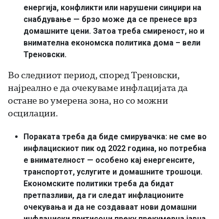
енергија, конфликти или нарушени синџири на
снабдување — брзо може да се пренесе врз
домашните цени. Затоа треба смиреност, но и
внимателна економска политика дома – вели
Треновски.
Во следниот период, според Треновски,
најреално е да очекуваме инфлацијата да
остане во умерена зона, но со можни
осцилации.
Пораката треба да биде смирувачка: не сме во
инфлацискиот пик од 2022 година, но потребна
е внимателност — особено кај енергенсите,
транспортот, услугите и домашните трошоци.
Економските политики треба да бидат
претпазливи, да ги следат инфлационите
очекувања и да не создаваат нови домашни
инфлациски притисоци преку прекумерна јавна