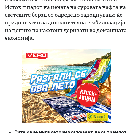
Исток и падот на цената на суровата нафта на
светските берзи со одредено задоцнување ќе
придонесат и за дополнителна стабилизација
на цените на нафтени деривати во домашната
економија.
Сите овие индикатори укажуваат дека трендот