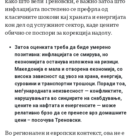
како што вели Треновски, е важно затоа што
инфлацијата постепено се префрла од
класичните шокови кај храната и енергијата
кон дел од услужниот сектор, каде цените
обично се поспори за корекција надолу.
Затоа оценката треба да биде умерено
позитивна: инфлацијата се смирува, но
економијата останува изложена на ризици.
Македонија е мала и отворена економија, со
висока зависност од увоз на храна, енергија,
суровини и транспортни трошоци. Поради тоа,
меѓународната неизвесност — конфликтите,
нарушувањата во синџирите на снабдување,
цените на нафтата и енергенсите — може
релативно брзо да се пренесе врз домашните
цени – посочува Треновски.
Во регионален и европски контекст, ова не е