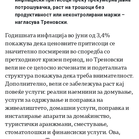
потрошувачка, раст на трошоци без
продуктивност или неконтролирани маржи –
нагласува Треновски.
Годишната инфлација во јуни од 3,4%
покажува дека ценовните притисоци се
значително посмирени во споредба со
претходниот кризен период, но Треновски
вели не се целосно исчезнати и подеталната
структура покажува дека треба внимателност.
Дополнително, вели се забележува раст кај
повеќе услуги: реални наемнини за домување,
услуги за одржување и поправка на
живеалиштето, домашни услуги, поправка и
инсталирање апарати за домаќинство,
туристички аранжмани, сместување,
стоматолошки и финансиски услуги. Ова,