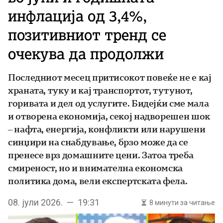
инфлација од 3,4%,
позитивниот тренд се
очекува да продолжи
Последниот месец притисокот повеќе не e кај
храната, туку и кај транспортот, тутунот,
горивата и дел од услугите. Бидејќи сме мала
и отворена економија, секој надворешен шок
– нафта, енергија, конфликти или нарушени
синџири на снабдување, брзо може да се
пренесе врз домашните цени. Затоа треба
смиреност, но и внимателна економска
политика дома, вели експертската фела.
08. јули 2026. — 19:31
8 минути за читање