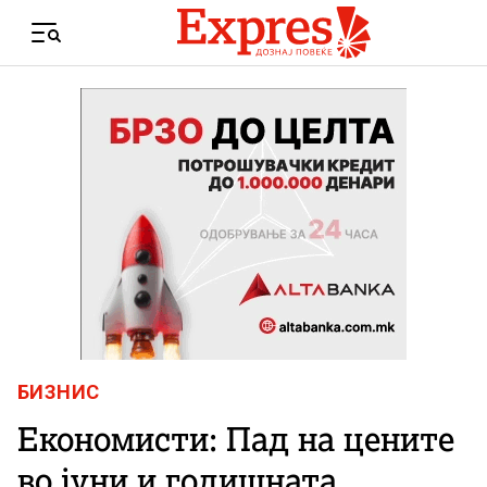
Skip to content
Menu
БИЗНИС
Економисти: Пад на цените
во јуни и годишната