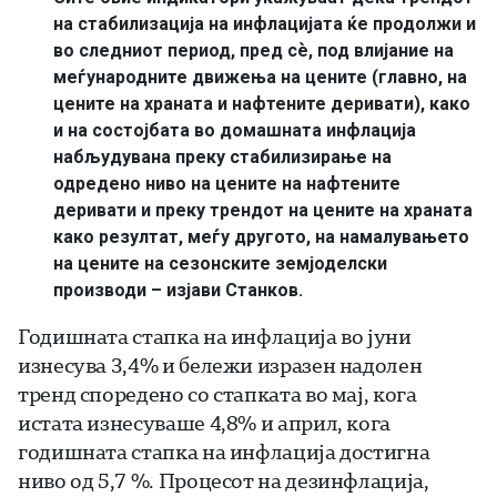
на стабилизација на инфлацијата ќе продолжи и
во следниот период, пред сѐ, под влијание на
меѓународните движења на цените (главно, на
цените на храната и нафтените деривати), како
и на состојбата во домашната инфлација
набљудувана преку стабилизирање на
одредено ниво на цените на нафтените
деривати и преку трендот на цените на храната
како резултат, меѓу другото, на намалувањето
на цените на сезонските земјоделски
производи – изјави Станков.
Годишната стапка на инфлација во јуни
изнесува 3,4% и бележи изразен надолен
тренд споредено со стапката во мај, кога
истата изнесуваше 4,8% и април, кога
годишната стапка на инфлација достигна
ниво од 5,7 %. Процесот на дезинфлација,