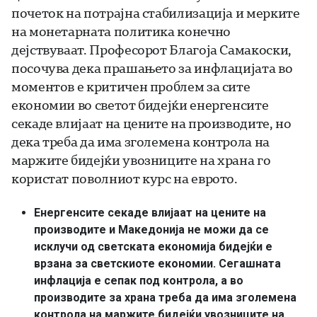
почеток на потрајна стабилизација и мерките
на монетарната политика конечно
дејствуваат. Професорот Благоја Самакоски,
посочува дека прашањето за инфлацијата во
моментов е критичен проблем за сите
економии во светот бидејќи енергенсите
секаде влијаат на цените на производите, но
дека треба да има зголемена контрола на
маржите бидејќи увозниците на храна го
користат поволниот курс на еврото.
Енергенсите секаде влијаат на цените на
производите и Македонија не можи да се
исклучи од светската економија бидејќи е
врзана за светскиоте економии. Сегашната
инфлација е сепак под контрола, а во
производите за храна треба да има зголемена
контрола на маржите бидејќи увозниците на