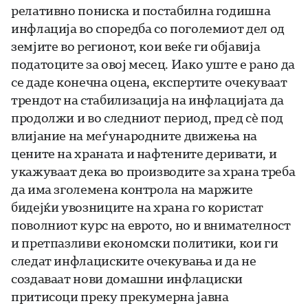
релативно пониска и постабилна годишна
инфлација во споредба со поголемиот дел од
земјите во регионот, кои веќе ги објавија
податоците за овој месец. Иако уште е рано да
се даде конечна оцена, експертите очекуваат
трендот на стабилизација на инфлацијата да
продолжи и во следниот период, пред сѐ под
влијание на меѓународните движења на
цените на храната и нафтените деривати, и
укажуваат дека во производите за храна треба
да има зголемена контрола на маржите
бидејќи увозниците на храна го користат
поволниот курс на еврото, но и внимателност
и претпазливи економски политики, кои ги
следат инфлациските очекувања и да не
создаваат нови домашни инфлациски
притисоци преку прекумерна јавна