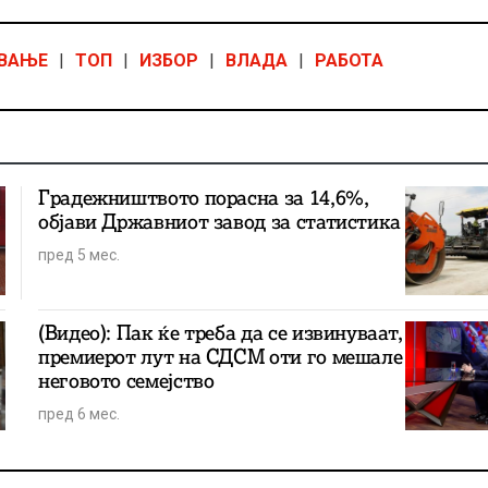
УВАЊЕ
|
ТОП
|
ИЗБОР
|
ВЛАДА
|
РАБОТА
Градежништвото порасна за 14,6%,
објави Државниот завод за статистика
пред 5 мес.
(Видео): Пак ќе треба да се извинуваат,
премиерот лут на СДСМ оти го мешале
неговото семејство
пред 6 мес.