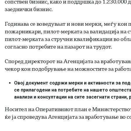
сопствен бизнис, како и поддршка до 1.230.000
заеднички бизнис.
Годинава се воведуваат и нови мерки, меѓу кои 
пожарникари, пилот-мерката за валидација на 
пилот-мерката за стручни квалификации во обла
согласно потребите на пазарот на трудот.
Според директорот на Агенцијата за вработува
чекор кон подобрување на можностите за работа
Овој документ содржи мерки и активности за по
се прилагодени на потребите на нашето општеств
анализи и консултации на сите засегнати страни, 
Носител на Оперативниот план е Министерството
ќе ја спроведува Агенцијата за вработување во