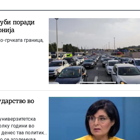
губи поради
онија
о-грчката граница,
ударство во
универзитетска
олку години во
 денес таа политика
о се зголемува.