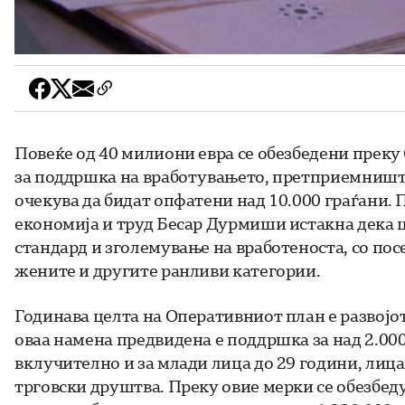
Повеќе од 40 милиони евра се обезбедени преку
за поддршка на вработувањето, претприемништво
очекува да бидат опфатени над 10.000 граѓани. 
економија и труд Бесар Дурмиши истакна дека 
стандард и зголемување на вработеноста, со пос
жените и другите ранливи категории.
Годинава целта на Оперативниот план е развој
оваа намена предвидена е поддршка за над 2.00
вклучително и за млади лица до 29 години, лиц
трговски друштва. Преку овие мерки се обезбеду