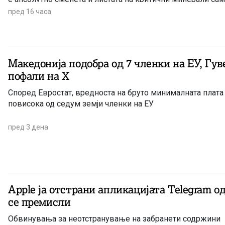
пред 16 часа
Македонија подобра од 7 членки на ЕУ, Гувернерот се
пофали на Х
Според Евростат, вредноста на бруто минималната плата
повисока од седум земји членки на ЕУ
пред 3 дена
Apple ја отстрани апликацијата Telegram од
се премисли
Обвинувања за неотстранување на забранети содржини