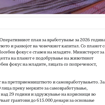
 Оперативниот план за вработување за 2026 годин
то и развојот на човечкиот капитал. Со планот с
Посебен фокус е ставен на младите. Министерот за
целта на планот е подобрување на животниот
ебен фокус на младите, лицата со попреченост,
от на претприемништвото и самовработувањето. За
0 лица преку мерките за самовработување,
а над 29 години и здружување на корисници во
ваат грантови до 615.000 денари за основање