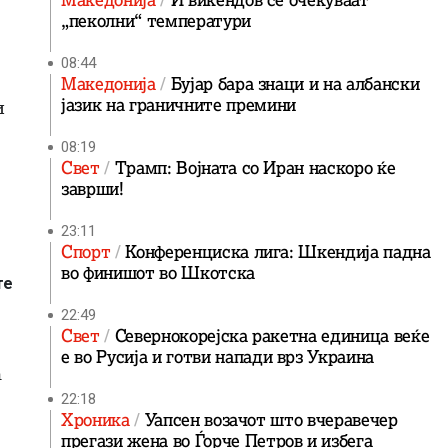
Македонија
И викендов се очекуваат
„пеколни“ температури
08:44
Македонија
Бујар бара знаци и на албански
јазик на граничните премини
и
08:19
Свет
Трамп: Војната со Иран наскоро ќе
заврши!
23:11
Спорт
Конференциска лига: Шкендија падна
во финишот во Шкотска
те
22:49
Свет
Севернокорејска ракетна единица веќе
е во Русија и готви напади врз Украина
а
22:18
Хроника
Уапсен возачот што вчеравечер
прегази жена во Ѓорче Петров и избега