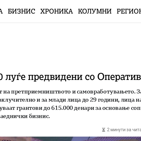
А
БИЗНИС
ХРОНИКА
КОЛУМНИ
РЕГИО
00 луѓе предвидени со Операти
от на претприемништвото и самовработувањето. За
вклучително и за млади лица до 29 години, лица 
ваат грантови до 615.000 денари за основање соп
заеднички бизнис.
2 минути за чи