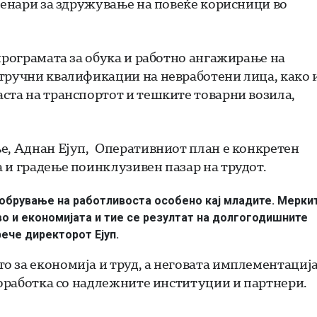
 денари за здружување на повеќе корисници во
програмата за обука и работно ангажирање на
стручни квалификации на невработени лица, како 
ста на транспортот и тешките товарни возила,
ње, Аднан Ејуп, Оперативниот план е конкретен
 и градење поинклузивен пазар на трудот.
добрување на работливоста особено кај младите. Мерки
о и економијата и тие се резултат на долгогодишните
рече директорот Ејуп.
 за економија и труд, а неговата имплементациј
 соработка со надлежните институции и партнери.