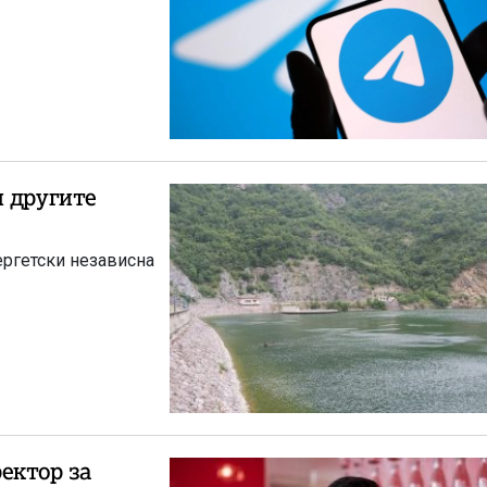
и другите
ергетски независна
ектор за