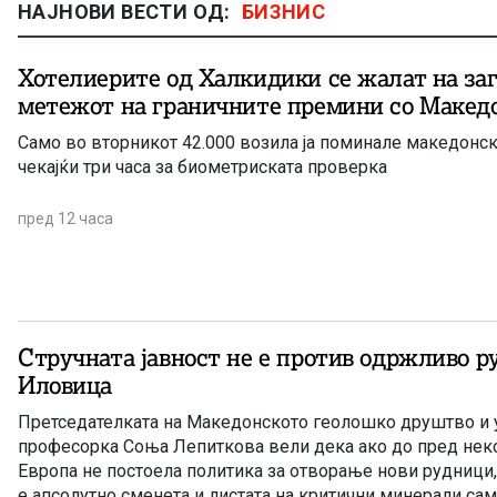
НАЈНОВИ ВЕСТИ ОД:
БИЗНИС
Хотелиерите од Халкидики се жалат на за
метежот на граничните премини со Макед
Само во вторникот 42.000 возила ја поминале македонск
чекајќи три часа за биометриската проверка
пред 12 часа
Стручната јавност не е против одржливо р
Иловица
Претседателката на Македонското геолошко друштво и 
професорка Соња Лепиткова вели дека ако до пред нек
Европа не постоела политика за отворање нови рудници,
е апсолутно сменета и листата на критични минерали сам