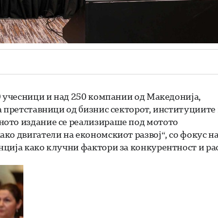
0 учесници и над 250 компании од Македонија,
а претставници од бизнис секторот, институциите
ното издание се реализираше под мотото
ко двигатели на економскиот развој“, со фокус н
ција како клучни фактори за конкурентност и рас