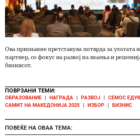
Ова признание претставува потврда за улогата 
партнер, со фокус на развој на знаења и решени
бизнисот.
ПОВРЗАНИ ТЕМИ:
ОБРАЗОВАНИЕ
|
НАГРАДА
|
РАЗВОЈ
|
СЕМОС ЕДУ
САМИТ НА МАКЕДОНИЈА 2025
|
ИЗБОР
|
БИЗНИС
ПОВЕЌЕ НА ОВАА ТЕМА: