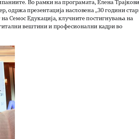
паниите. Во рамки на програмата, Елена Трајкови
ер, одржа презентација насловена „30 години стар
т на Семос Едукација, клучните постигнувања на
дигитални вештини и професионални кадри во