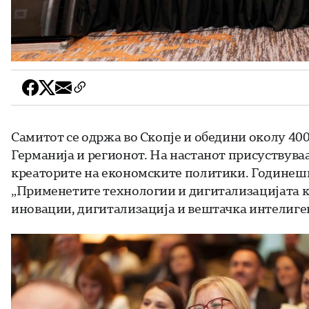
Самитот се одржа во Скопје и обедини околу 40
Германија и регионот. На настанот присуствува
креаторите на економските политики. Годинеш
„Применетите технологии и дигитализацијата ка
иновации, дигитализација и вештачка интелиген