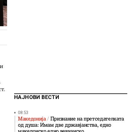
 и
а
т.
НАЈНОВИ ВЕСТИ
08:53
Македонија
Признание на претседателката
од душа: Имам две државјанства, едно
македонско едно вевчанско