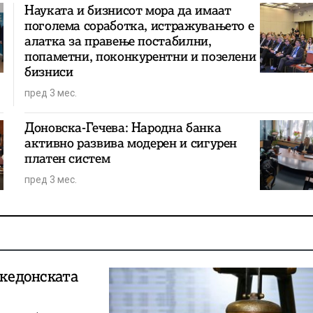
Науката и бизнисот мора да имаат
поголема соработка, истражувањето е
алатка за правење постабилни,
попаметни, поконкурентни и позелени
бизниси
пред 3 мес.
Доновска-Гечева: Народна банка
активно развива модерен и сигурен
платен систем
пред 3 мес.
акедонската