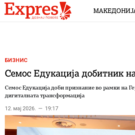
Skip to content
МАКЕДОНИЈ
БИЗНИС
Семос Едукација добитник на
Семос Едукација доби признание во рамки на Г
дигиталната трансформација
12. мај 2026. — 19:17