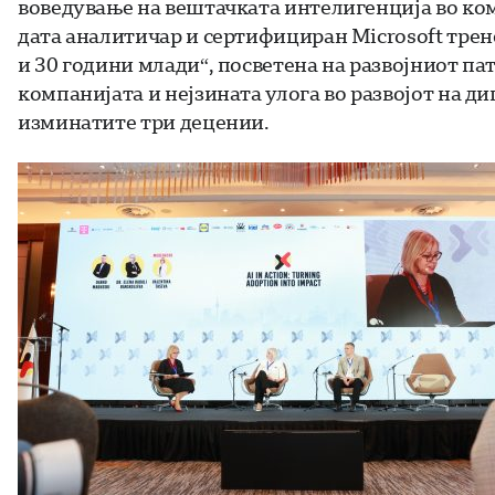
воведување на вештачката интелигенција во ком
дата аналитичар и сертифициран Microsoft трен
и 30 години млади“, посветена на развојниот па
компанијата и нејзината улога во развојот на 
изминатите три децении.