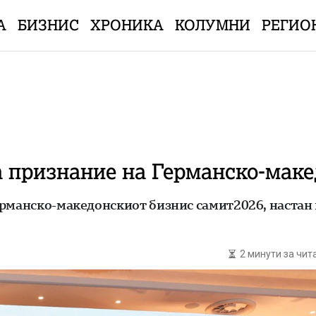
А
БИЗНИС
ХРОНИКА
КОЛУМНИ
РЕГИО
 признание на Германско-маке
ерманско-македонскиот бизнис самит2026, настан 
2 минути за чи