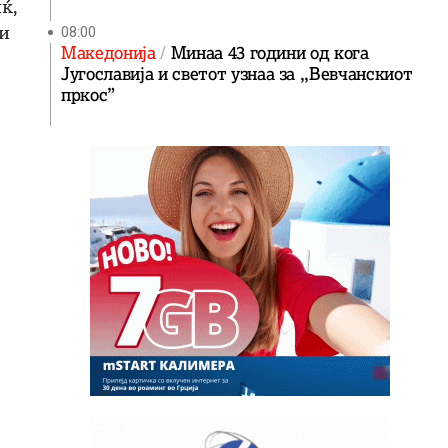
ќ,
и
08:00
Македонија
Минаа 43 години од кога
Југославија и светот узнаа за ,,Вевчанскиот
пркос”