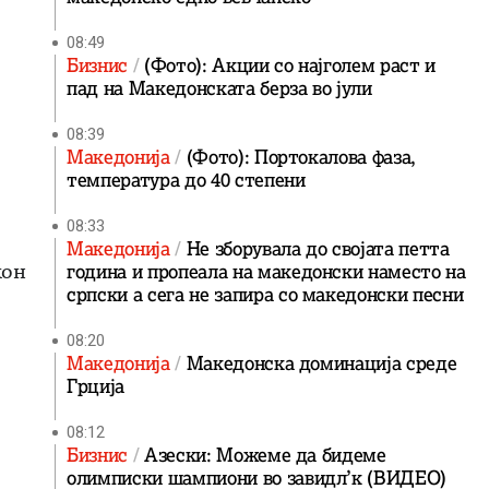
08:49
Бизнис
(Фото): Акции со најголем раст и
пад на Македонската берза во јули
08:39
Македонија
(Фото): Портокалова фаза,
температура до 40 степени
08:33
Македонија
Не зборувала до својата петта
кон
година и пропеала на македонски наместо на
српски а сега не запира со македонски песни
08:20
Македонија
Македонска доминација среде
Грција
08:12
Бизнис
Азески: Можеме да бидеме
олимписки шампиони во завидл’к (ВИДЕО)