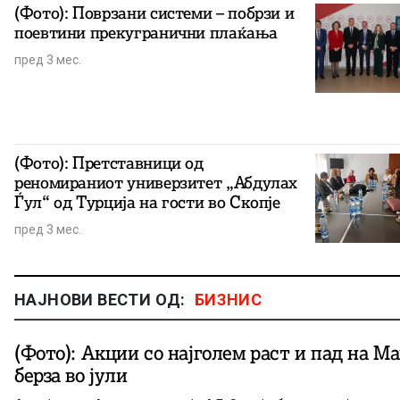
(Фото): Поврзани системи – побрзи и
поевтини прекугранични плаќања
пред 3 мес.
(Фото): Претставници од
реномираниот универзитет „Абдулах
Ѓул“ од Турција на гости во Скопје
пред 3 мес.
НАЈНОВИ ВЕСТИ ОД:
БИЗНИС
(Фото): Акции со најголем раст и пад на М
берза во јули