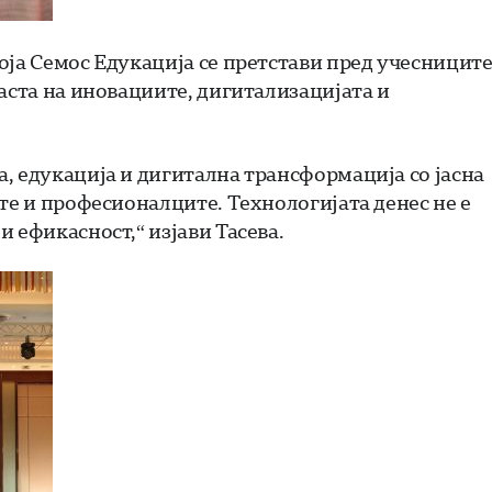
оја Семос Едукација се претстави пред учесницит
аста на иновациите, дигитализацијата и
, едукација и дигитална трансформација со јасна
те и професионалците. Технологијата денес не е
 ефикасност,“ изјави Тасева.