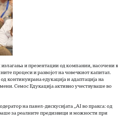
 излагања и презентации од компании, насочени 
ните процеси и развојот на човечкиот капитал.
 од континуирана едукација и адаптација на
мени. Семос Едукација активно учествуваше во
дератор на панел-дискусијата „AI во пракса: од
ираше за реалните предизвици и можности при