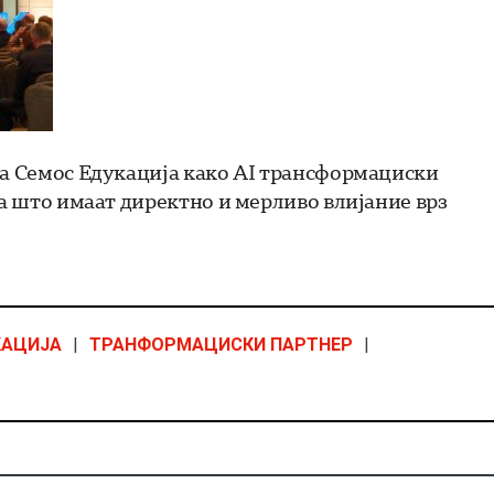
на Семос Едукација како AI трансформациски
ја што имаат директно и мерливо влијание врз
КАЦИЈА
|
ТРАНФОРМАЦИСКИ ПАРТНЕР
|